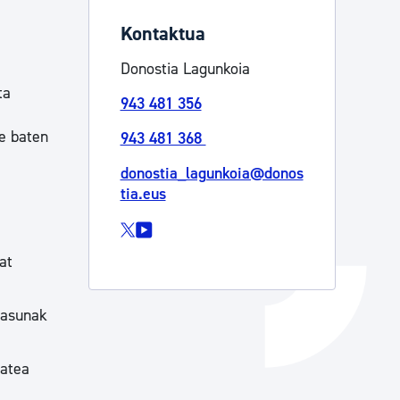
Izapideen katalogoa
Kontaktua
Donostia Lagunkoia
ta
Tramitaziorako laguntza
943 481 356
te baten
943 481 368
donostia_lagunkoia@donos
tia.eus
at
tasunak
tatea