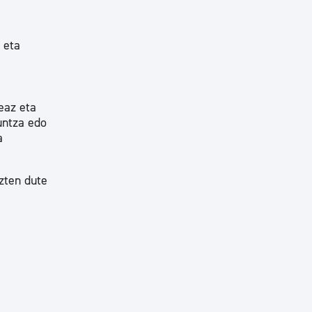
 eta
eaz eta
untza edo
a
azten dute