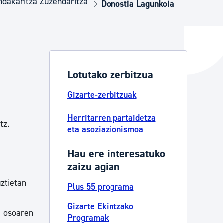
dakaritza Zuzendaritza
Donostia Lagunkoia
ta enplegua
Lotutako zerbitzua
ubideak eta bizikidetza
Gizarte-zerbitzuak
Herritarren partaidetza
tz.
eta asoziazionismoa
Hau ere interesatuko
zaizu agian
uztietan
Plus 55 programa
Gizarte Ekintzako
e osoaren
Programak