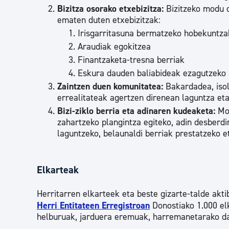
Bizitza osorako etxebizitza:
Bizitzeko modu d
ematen duten etxebizitzak:
Irisgarritasuna bermatzeko hobekuntza
Araudiak egokitzea
Finantzaketa-tresna berriak
Eskura dauden baliabideak ezagutzeko 
Zaintzen duen komunitatea:
Bakardadea, iso
errealitateak agertzen direnean laguntza eta
Bizi-ziklo berria eta adinaren kudeaketa:
Mod
zahartzeko plangintza egiteko, adin desberd
laguntzeko, belaunaldi berriak prestatzeko 
Elkarteak
Herritarren elkarteek eta beste gizarte-talde akt
Herri Entitateen Erregistroan
Donostiako 1.000 elk
helburuak, jarduera eremuak, harremanetarako da