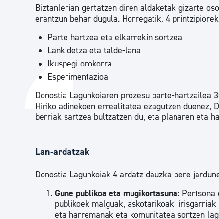
Biztanlerian gertatzen diren aldaketak gizarte oso
erantzun behar dugula. Horregatik, 4 printzipiorek
Parte hartzea eta elkarrekin sortzea
Lankidetza eta talde-lana
Ikuspegi orokorra
Esperimentazioa
Donostia Lagunkoiaren prozesu parte-hartzailea 3
Hiriko adinekoen errealitatea ezagutzen duenez, D
berriak sartzea bultzatzen du, eta planaren eta h
Lan-ardatzak
Donostia Lagunkoiak 4 ardatz dauzka bere jardun
Gune publikoa eta mugikortasuna:
Pertsona g
publikoek malguak, askotarikoak, irisgarriak
eta harremanak eta komunitatea sortzen lag