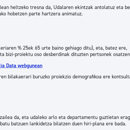
lean heltzeko tresna da, Udalaren ekintzak antolatuz eta b
rako hobetzen parte hartzera animatuz.
eriaren % 25ek 65 urte baino gehiago ditu), eta, batez ere,
 eta bizi-proiektu oso desberdinak dituzten pertsonek osatzen
stia Data webgunean
ren bilakaerari buruzko proiekzio demografikoa ere kontsult
zailea da, eta udaleko arlo eta departamentu guztietan erag
batu batzuen lankidetza bilatzen duen hiri-plana ere bada.