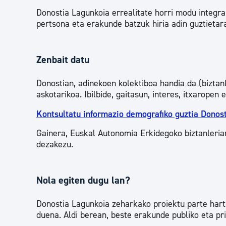
Donostia Lagunkoia errealitate horri modu integra
pertsona eta erakunde batzuk hiria adin guztieta
Zenbait datu
Donostian, adinekoen kolektiboa handia da (biztanl
askotarikoa. Ibilbide, gaitasun, interes, itxaropen
Kontsultatu informazio demografiko guztia Dono
Gainera, Euskal Autonomia Erkidegoko biztanleria
dezakezu.
Nola egiten dugu lan?
Donostia Lagunkoia zeharkako proiektu parte hart
duena. Aldi berean, beste erakunde publiko eta pri