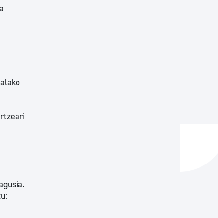
ra
zalako
rtzeari
agusia.
u: