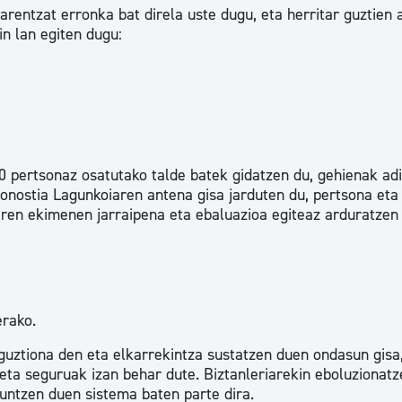
arentzat erronka bat direla uste dugu, eta herritar guztien 
in lan egiten dugu:
0 pertsonaz osatutako talde batek gidatzen du, gehienak ad
onostia Lagunkoiaren antena gisa jarduten du, pertsona eta 
aren ekimenen jarraipena eta ebaluazioa egiteaz arduratzen
erako.
uztiona den eta elkarrekintza sustatzen duen ondasun gisa
 eta seguruak izan behar dute. Biztanleriarekin eboluzionat
untzen duen sistema baten parte dira.