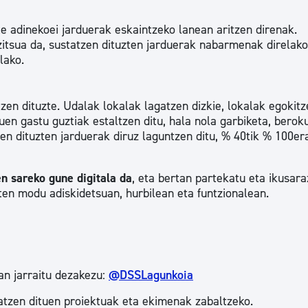
e adinekoei jarduerak eskaintzeko lanean aritzen direnak.
zitsua da, sustatzen dituzten jarduerak nabarmenak direlako
lako.
en dituzte. Udalak lokalak lagatzen dizkie, lokalak egokitz
uen gastu guztiak estaltzen ditu, hala nola garbiketa, berok
zen dituzten jarduerak diruz laguntzen ditu, % 40tik % 100er
n sareko gune digitala da
, eta bertan partekatu eta ikusar
ten modu adiskidetsuan, hurbilean eta funtzionalean.
an jarraitu dezakezu:
@DSSLagunkoia
atzen dituen proiektuak eta ekimenak zabaltzeko.