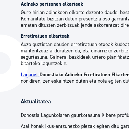
Adineko pertsonen elkarteak
Gure hirian adinekoen elkarte dezente daude, best
Komunitate-bizitzan duten presentzia oso garrant
ematen dituzten zerbitzuak jende askorentzat dire
Erretiratuen elkarteak
Auzo guztietan dauden erretiratuen etxeak kudeatz
mantentzeaz arduratzen da, eta oinarrizko zerbitz
segurtasuna. Gainera, bazkideek urtero planifikat
bitarteko laguntzekin.
Lagunet
Donostiako Adineko Erretiratuen Elkartee
nor diren, zer eskaintzen duten eta nola egiten du
Aktualitatea
Donostia Lagunkoiaren gaurkotasuna X bere profil
Atal honek ikus-entzunezko piezak egiten ditu gar