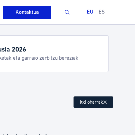
Buscar
EU
ES
Kontaktua
egiak eta zerbitzuak
stia Kirola, Donostia Kultura, San Telmo,
lea, Turismoa
intza
Itxi oharrak
ndakinak eta ingurumena