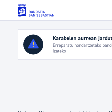
Eduki nagusira joan
Zerbitzuak
Aste Nagusia 2026: egit
Abuztuak 8-15
Errolda eta gai pertsonalak
Gizarte-zerbitzuak
Mugikortasuna