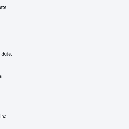
este
 dute.
a
ina