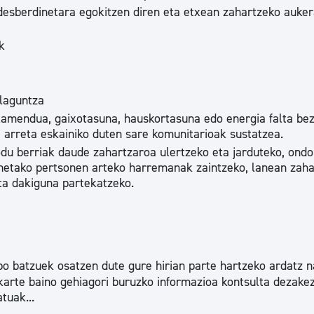
esberdinetara egokitzen diren eta etxean zahartzeko auke
k
laguntza
lamendua, gaixotasuna, hauskortasuna edo energia falta be
 arreta eskainiko duten sare komunitarioak sustatzea.
u berriak daude zahartzaroa ulertzeko eta jarduteko, ondo
inetako pertsonen arteko harremanak zaintzeko, lanean zaha
eta dakiguna partekatzeko.
ibo batzuek osatzen dute gure hirian parte hartzeko ardatz n
arte baino gehiagori buruzko informazioa kontsulta dezakez
tuak...