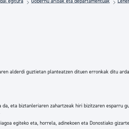
dal egitura
Gobernu arloak eta departamentuak
Lehen
Euskara
Garapen ekonomikoa e
Berdintasuna, Giza Esk
Kultura
aren alderdi guztietan planteatzen dituen erronkak ditu arda
Turismoa
da, eta biztanleriaren zahartzeak hiri bizitzaren esparru g
.
oiagoa egiteko eta, horrela, adinekoen eta Donostiako gizart