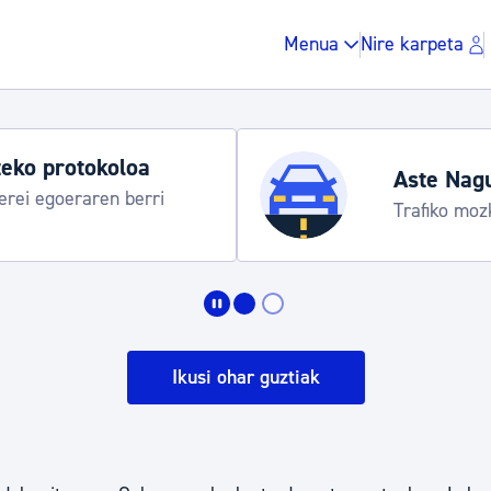
Menua
Nire karpeta
Udako ordut
araua
Udalinfo, Dono
Urgull, Honda
Zergak eta isunak
Etxebizitza eta hirig
Ikusi ohar guztiak
Gune publikoa, ho