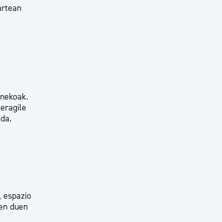
artean
inekoak.
eragile
 da.
, espazio
zen duen