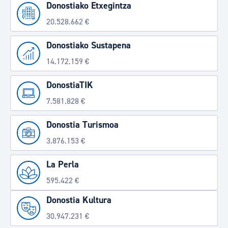
Donostiako Etxegintza
20.528.662 €
Donostiako Sustapena
14.172.159 €
DonostiaTIK
7.581.828 €
Donostia Turismoa
3.876.153 €
La Perla
595.422 €
Donostia Kultura
30.947.231 €