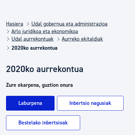
Hasiera
Udal gobernua eta administrazioa
Arlo juridikoa eta ekonomikoa
Udal aurrekontuak
Aurreko ekitaldiak
2020ko aurrekontua
2020ko aurrekontua
Zure ekarpena, guztion onura
Laburpena
Inbertsio nagusiak
Bestelako inbertsioak