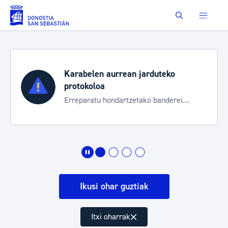
Eduki nagusira joan
Buscar
Karabelen aurrean jarduteko
protokoloa
Erreparatu hondartzetako banderei
egoeraren berri izateko
Ikusi ohar guztiak
Itxi oharrak