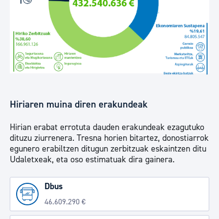
Hiriaren muina diren erakundeak
Hirian erabat errotuta dauden erakundeak ezagutuko
dituzu ziurrenera. Tresna horien bitartez, donostiarrok
egunero erabiltzen ditugun zerbitzuak eskaintzen ditu
Udaletxeak, eta oso estimatuak dira gainera.
Dbus
46.609.290 €