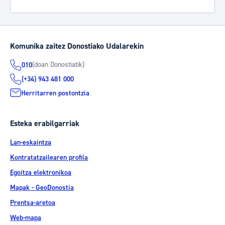
Komunika zaitez Donostiako Udalarekin
(doan Donostiatik)
010
(+34) 943 481 000
Herritarren postontzia
Esteka erabilgarriak
Lan-eskaintza
Kontratatzailearen profila
Egoitza elektronikoa
Mapak - GeoDonostia
Prentsa-aretoa
Web-mapa