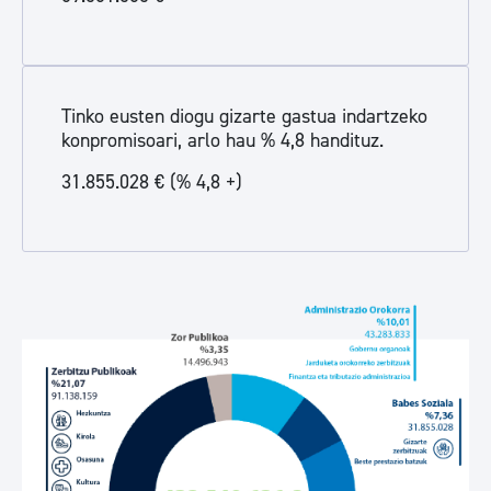
Tinko eusten diogu gizarte gastua indartzeko
konpromisoari, arlo hau % 4,8 handituz.
31.855.028 € (% 4,8 +)