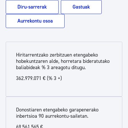
Diru-sarrerak
Gastuak
Aurrekontu osoa
Hiritarrentzako zerbitzuen etengabeko
hobekuntzaren alde, horretara bideratutako
baliabideak % 3 areagotu ditugu.
362.979.071 € (% 3 +)
Donostiaren etengabeko garapenerako
inbertsioa 90 aurrekontu-sailetan.
69.561.565 €