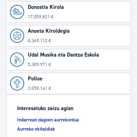
Donostia Kirola
17.059.821 €
Anoeta Kiroldegia
8.349.112 €
Udal Musika eta Dantza Eskola
5.309.971 €
Polloe
2.059.141 €
Interesatuko zaizu agian
Indarrean dagoen aurrekontua
Aurreko ekitaldiak