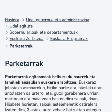
Hasiera
Udal gobernua eta administrazioa
Udal egitura
Gobernu arloak eta departamentuak
Euskara Zerbitzua
Euskara Programak
Parketarrak
Parketarrak
Parketarrak egitasmoak helburu du haurrek eta
familiek aisialdian euskara erabiltzea.
Euskaraz
jolasteko asmoarekin, hiriko parke eta jolaslekuetan
antolatzen da urtero, eta, gutxi gorabehera urrian,
martxoan eta maiatzean hasten dira saioak, doan.
Hilabete horietan, saioak astelehenetik ostiralera
izaten dira, 3 astez, auzo zehatz batzuetan astegun