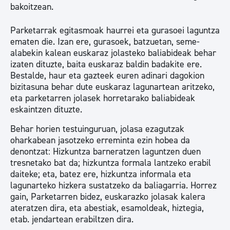
bakoitzean.
Parketarrak egitasmoak haurrei eta gurasoei laguntza
ematen die. Izan ere, gurasoek, batzuetan, seme-
alabekin kalean euskaraz jolasteko baliabideak behar
izaten dituzte, baita euskaraz baldin badakite ere.
Bestalde, haur eta gazteek euren adinari dagokion
bizitasuna behar dute euskaraz lagunartean aritzeko,
eta parketarren jolasek horretarako baliabideak
eskaintzen dituzte.
Behar horien testuinguruan, jolasa ezagutzak
oharkabean jasotzeko erreminta ezin hobea da
denontzat: Hizkuntza barneratzen laguntzen duen
tresnetako bat da; hizkuntza formala lantzeko erabil
daiteke; eta, batez ere, hizkuntza informala eta
lagunarteko hizkera sustatzeko da baliagarria. Horrez
gain, Parketarren bidez, euskarazko jolasak kalera
ateratzen dira, eta abestiak, esamoldeak, hiztegia,
etab. jendartean erabiltzen dira.