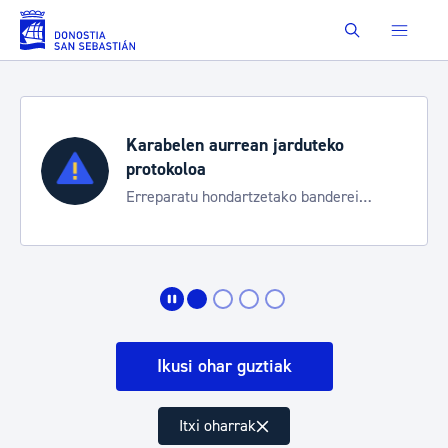
Eduki nagusira joan
Buscar
Karabelen aurrean jarduteko
protokoloa
Erreparatu hondartzetako banderei
egoeraren berri izateko
Ikusi ohar guztiak
Itxi oharrak