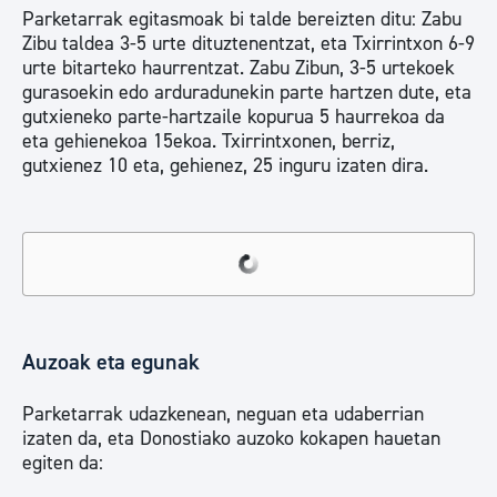
Parketarrak egitasmoak bi talde bereizten ditu: Zabu
Zibu taldea 3-5 urte dituztenentzat, eta Txirrintxon 6-9
urte bitarteko haurrentzat. Zabu Zibun, 3-5 urtekoek
gurasoekin edo arduradunekin parte hartzen dute, eta
gutxieneko parte-hartzaile kopurua 5 haurrekoa da
eta gehienekoa 15ekoa. Txirrintxonen, berriz,
gutxienez 10 eta, gehienez, 25 inguru izaten dira.
Auzoak eta egunak
Parketarrak udazkenean, neguan eta udaberrian
izaten da, eta Donostiako auzoko kokapen hauetan
egiten da: