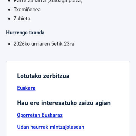
Parte Zaharra (Zuloaga plaza)
Txomiñenea
Zubieta
Hurrengo txanda
2026ko urriaren 5etik 23ra
Lotutako zerbitzua
Euskara
Hau ere interesatuko zaizu agian
Oporretan Euskaraz
Udan haurrak mintzajolasean