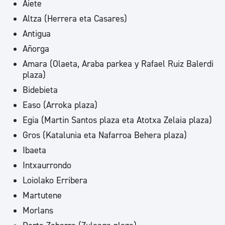
Aiete
Altza (Herrera eta Casares)
Antigua
Añorga
Amara (Olaeta, Araba parkea y Rafael Ruiz Balerdi
plaza)
Bidebieta
Easo (Arroka plaza)
Egia (Martin Santos plaza eta Atotxa Zelaia plaza)
Gros (Katalunia eta Nafarroa Behera plaza)
Ibaeta
Intxaurrondo
Loiolako Erribera
Martutene
Morlans