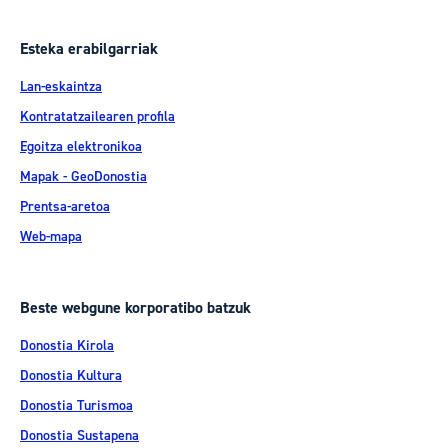
Esteka erabilgarriak
Lan-eskaintza
Kontratatzailearen profila
Egoitza elektronikoa
Mapak - GeoDonostia
Prentsa-aretoa
Web-mapa
Beste webgune korporatibo batzuk
Donostia Kirola
Donostia Kultura
Donostia Turismoa
Donostia Sustapena