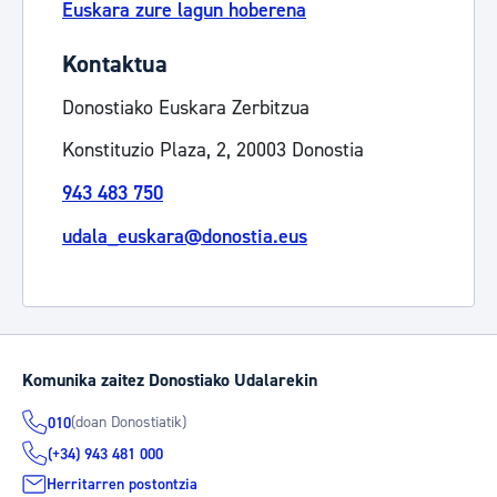
Euskara zure lagun hoberena
Kontaktua
Donostiako Euskara Zerbitzua
Konstituzio Plaza, 2, 20003 Donostia
943 483 750
udala_euskara@donostia.eus
Komunika zaitez Donostiako Udalarekin
(doan Donostiatik)
010
(+34) 943 481 000
Herritarren postontzia