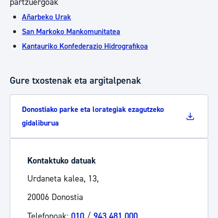
partzuergoak
Añarbeko Urak
San Markoko Mankomunitatea
Kantauriko Konfederazio Hidrografikoa
Gure txostenak eta argitalpenak
Donostiako parke eta lorategiak ezagutzeko
gidaliburua
Kontaktuko datuak
Urdaneta kalea, 13,
20006 Donostia
Telefonoak:
010
/
943 481 000