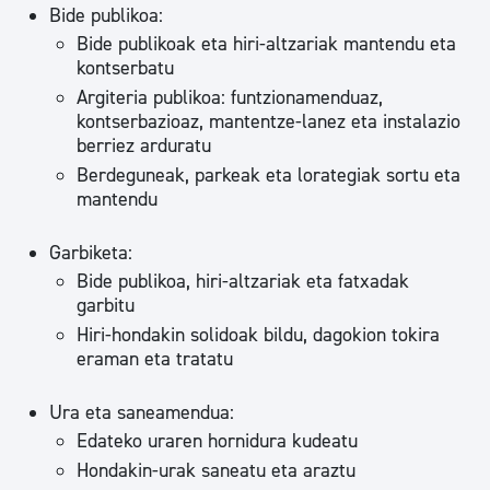
Bide publikoa:
Bide publikoak eta hiri-altzariak mantendu eta
kontserbatu
Argiteria publikoa: funtzionamenduaz,
kontserbazioaz, mantentze-lanez eta instalazio
berriez arduratu
Berdeguneak, parkeak eta lorategiak sortu eta
mantendu
Garbiketa:
Bide publikoa, hiri-altzariak eta fatxadak
garbitu
Hiri-hondakin solidoak bildu, dagokion tokira
eraman eta tratatu
Ura eta saneamendua:
Edateko uraren hornidura kudeatu
Hondakin-urak saneatu eta araztu