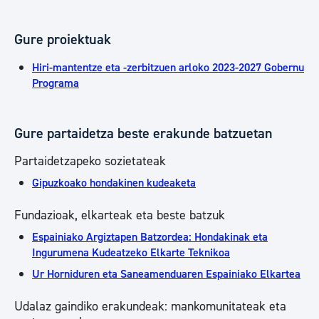
Gure proiektuak
Hiri-mantentze eta -zerbitzuen arloko 2023-2027 Gobernu
Programa
Gure partaidetza beste erakunde batzuetan
Partaidetzapeko sozietateak
Gipuzkoako hondakinen kudeaketa
Fundazioak, elkarteak eta beste batzuk
Espainiako Argiztapen Batzordea: Hondakinak eta
Ingurumena Kudeatzeko Elkarte Teknikoa
Ur Horniduren eta Saneamenduaren Espainiako Elkartea
Udalaz gaindiko erakundeak: mankomunitateak eta