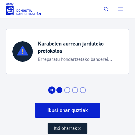
Eduki nagusira joan
Buscar
Karabelen aurrean jarduteko
protokoloa
Erreparatu hondartzetako banderei
egoeraren berri izateko
Ikusi ohar guztiak
Itxi oharrak