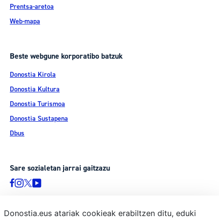
Prentsa-aretoa
Web-mapa
Beste webgune korporatibo batzuk
Donostia Kirola
Donostia Kultura
Donostia Turismoa
Donostia Sustapena
Dbus
Sare sozialetan jarrai gaitzazu
Donostia.eus atariak cookieak erabiltzen ditu, eduki