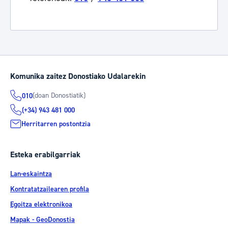
Komunika zaitez Donostiako Udalarekin
(doan Donostiatik)
010
(+34) 943 481 000
Herritarren postontzia
Esteka erabilgarriak
Lan-eskaintza
Kontratatzailearen profila
Egoitza elektronikoa
Mapak - GeoDonostia