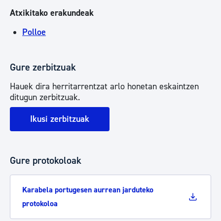
Atxikitako erakundeak
Polloe
Gure zerbitzuak
Hauek dira herritarrentzat arlo honetan eskaintzen
ditugun zerbitzuak.
Ikusi zerbitzuak
Gure protokoloak
Karabela portugesen aurrean jarduteko
protokoloa