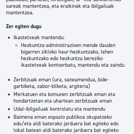
sareak mantentzea, eta eraikinak eta ibilgailuak
mantentzea.
Zer egiten dugu
Ikastetxeak mantendu:
Hezkuntza-administrazioen mende dauden
bigarren zikloko haur-hezkuntzako, lehen
hezkuntzako edo hezkuntza bereziko
ikastetxeak kontserbatu, mantendu eta zaindu
Zerbitzuak eman (ura, saneamendua, bide-
garbiketa, zabor-bilketa, argiteria)
Merkatuen eta komunen zerbitzuak eman eta
hondartzetan eta uhartean zerbitzuak eman
Udal-ibilgailuak kontrolatu eta mantendu
Baimena eman espazio publikoa okupatzeko
edo/eta aldi baterako jarduera bat egiteko edo
lokal batean aldi baterako jarduera bat egiteko