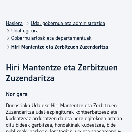
Hasiera
Udal gobernua eta administrazioa
Udal egitura
Gobernu arloak eta departamentuak
Hiri Mantentze eta Zerbitzuen Zuzendaritza
Hiri Mantentze eta Zerbitzuen
Zuzendaritza
Nor gara
Donostiako Udaleko Hiri Mantentze eta Zerbitzuen
Zuzendaritza udal-azpiegiturak kontserbatzeaz eta
kudeatzeaz arduratzen da eta bere egitekoen artean
ditu bideak garbitzea, hondakinak kudeatzea, bide
publikoak, parkeak, lorategiak, ur- eta saneamendu-