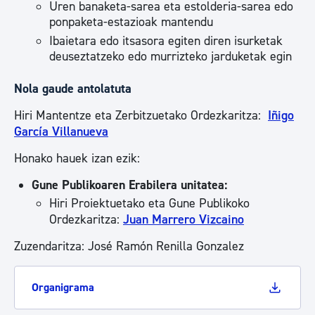
Uren banaketa-sarea eta estolderia-sarea edo
ponpaketa-estazioak mantendu
Ibaietara edo itsasora egiten diren isurketak
deuseztatzeko edo murrizteko jarduketak egin
Nola gaude antolatuta
Hiri Mantentze eta Zerbitzuetako Ordezkaritza:
Iñigo
García Villanueva
Honako hauek izan ezik:
Gune Publikoaren Erabilera unitatea:
Hiri Proiektuetako eta Gune Publikoko
Ordezkaritza:
Juan Marrero Vizcaino
Zuzendaritza: José Ramón Renilla Gonzalez
Organigrama