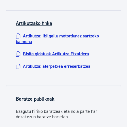
Artikutzako finka
Artikutza: Ibilgailu motordunez sartzeko
baimena
Bisita gidatuak Artikutza Etxaldera
Artikutza: aterpetxea erreserbatzea
Baratze publikoak
Ezagutu hiriko baratzeak eta nola parte har
dezakezun baratze horietan