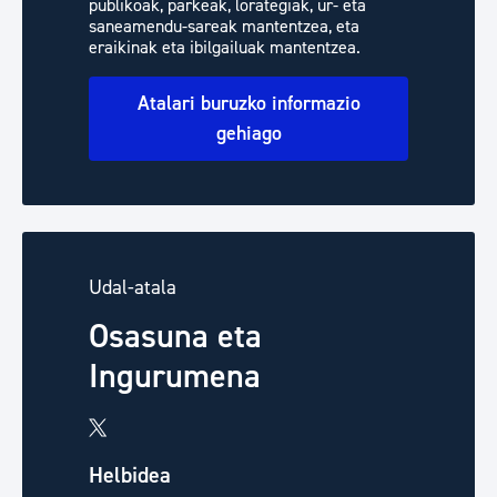
publikoak, parkeak, lorategiak, ur- eta
saneamendu-sareak mantentzea, eta
eraikinak eta ibilgailuak mantentzea.
Atalari buruzko informazio
gehiago
Udal-atala
Osasuna eta
Ingurumena
Helbidea