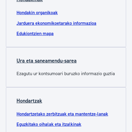
Hondakin organikoak
Jarduera ekonomikoetarako informazioa
Edukiontzien mapa
Ura eta saneamendu-sarea
Ezagutu ur kontsumoari buruzko informazio guztia
Hondartzak
Hondartzetako zerbitzuak eta mantentze-lanak
Eguzkitako oihalak eta itzalkinak