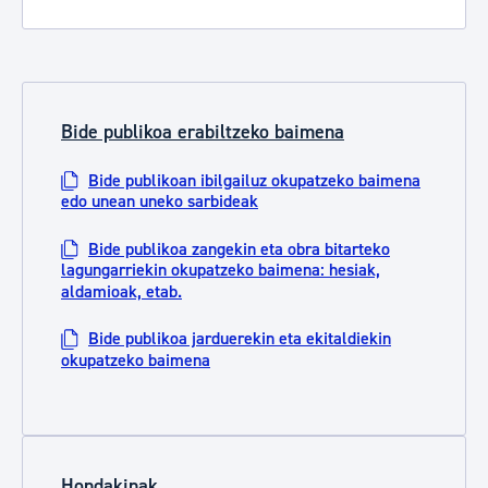
Bide publikoa erabiltzeko baimena
Bide publikoan ibilgailuz okupatzeko baimena
edo unean uneko sarbideak
Bide publikoa zangekin eta obra bitarteko
lagungarriekin okupatzeko baimena: hesiak,
aldamioak, etab.
Bide publikoa jarduerekin eta ekitaldiekin
okupatzeko baimena
Hondakinak