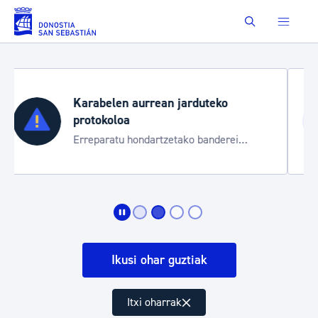
Eduki nagusira joan
Buscar
Aste Nagusia 2026
Trafiko mozketak eta garraio zerbitzu
bereziak
Ikusi ohar guztiak
Itxi oharrak