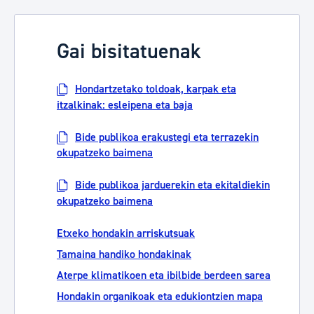
Gai bisitatuenak
Hondartzetako toldoak, karpak eta
itzalkinak: esleipena eta baja
Bide publikoa erakustegi eta terrazekin
okupatzeko baimena
Bide publikoa jarduerekin eta ekitaldiekin
okupatzeko baimena
Etxeko hondakin arriskutsuak
Tamaina handiko hondakinak
Aterpe klimatikoen eta ibilbide berdeen sarea
Hondakin organikoak eta edukiontzien mapa