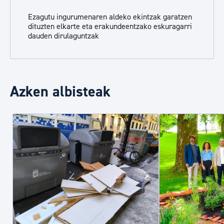
Ezagutu ingurumenaren aldeko ekintzak garatzen
dituzten elkarte eta erakundeentzako eskuragarri
dauden dirulaguntzak
Azken albisteak