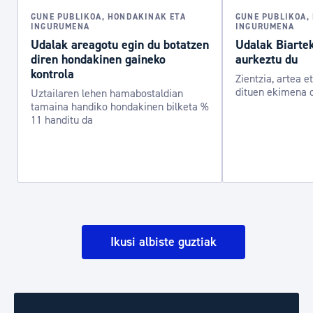
GUNE PUBLIKOA, HONDAKINAK ETA
GUNE PUBLIKOA,
INGURUMENA
INGURUMENA
Udalak areagotu egin du botatzen
Udalak Biarte
diren hondakinen gaineko
aurkeztu du
kontrola
Zientzia, artea e
dituen ekimena 
Uztailaren lehen hamabostaldian
tamaina handiko hondakinen bilketa %
11 handitu da
Ikusi albiste guztiak