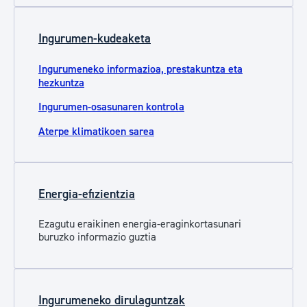
Ingurumen-kudeaketa
Ingurumeneko informazioa, prestakuntza eta
hezkuntza
Ingurumen-osasunaren kontrola
Aterpe klimatikoen sarea
Energia-efizientzia
Ezagutu eraikinen energia-eraginkortasunari
buruzko informazio guztia
Ingurumeneko dirulaguntzak