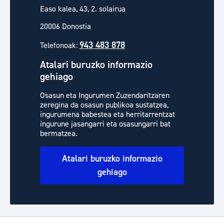
Easo kalea, 43, 2. solairua
20006 Donostia
943 483 878
Telefonoak:
Atalari buruzko informazio
gehiago
Osasun eta Ingurumen Zuzendaritzaren
zeregina da osasun publikoa sustatzea,
ingurumena babestea eta herritarrentzat
ingurune jasangarri eta osasungarri bat
bermatzea.
Atalari buruzko informazio
gehiago