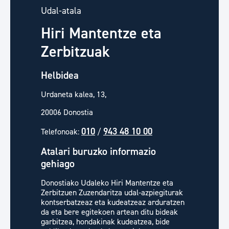
Udal-atala
Hiri Mantentze eta
Zerbitzuak
Helbidea
Urdaneta kalea, 13,
20006 Donostia
010
943 48 10 00
Telefonoak:
/
Atalari buruzko informazio
gehiago
Donostiako Udaleko Hiri Mantentze eta
Zerbitzuen Zuzendaritza udal-azpiegiturak
kontserbatzeaz eta kudeatzeaz arduratzen
da eta bere egitekoen artean ditu bideak
garbitzea, hondakinak kudeatzea, bide