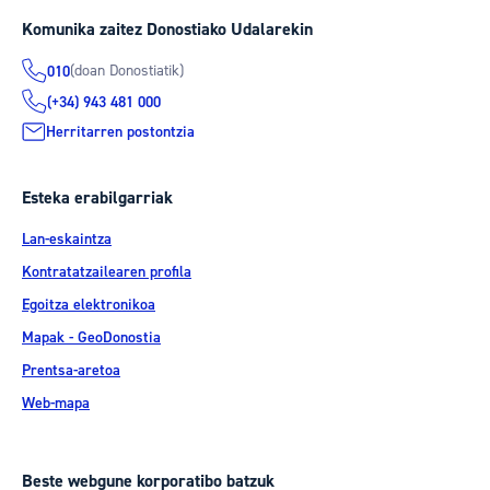
Komunika zaitez Donostiako Udalarekin
(doan Donostiatik)
010
(+34) 943 481 000
Herritarren postontzia
Esteka erabilgarriak
Lan-eskaintza
Kontratatzailearen profila
Egoitza elektronikoa
Mapak - GeoDonostia
Prentsa-aretoa
Web-mapa
Beste webgune korporatibo batzuk