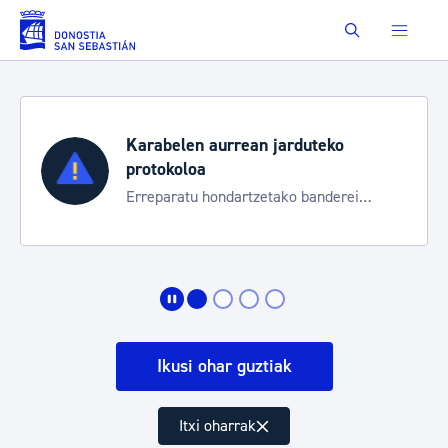
Eduki nagusira joan
Buscar
Karabelen aurrean jarduteko
protokoloa
Erreparatu hondartzetako banderei
egoeraren berri izateko
Ikusi ohar guztiak
Itxi oharrak