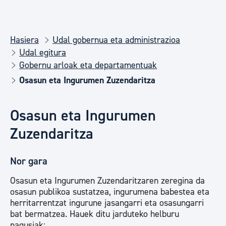
Hasiera
Udal gobernua eta administrazioa
Udal egitura
Gobernu arloak eta departamentuak
Osasun eta Ingurumen Zuzendaritza
Osasun eta Ingurumen
Zuzendaritza
Nor gara
Osasun eta Ingurumen Zuzendaritzaren zeregina da
osasun publikoa sustatzea, ingurumena babestea eta
herritarrentzat ingurune jasangarri eta osasungarri
bat bermatzea. Hauek ditu jarduteko helburu
nagusiak: