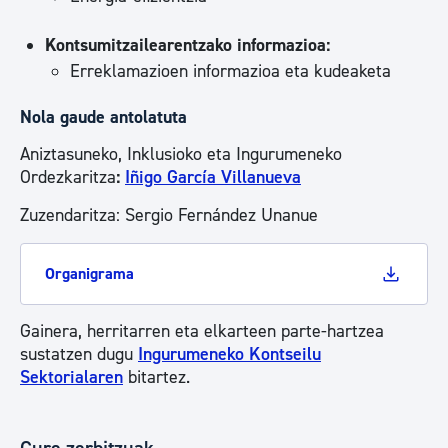
Kontsumitzailearentzako informazioa:
Erreklamazioen informazioa eta kudeaketa
Nola gaude antolatuta
Aniztasuneko, Inklusioko eta Ingurumeneko
Ordezkaritza​​​​​​​
:
Iñigo García Villanueva
Zuzendaritza: Sergio Fernández Unanue
Organigrama
Gainera, herritarren eta elkarteen parte-hartzea
sustatzen dugu
Ingurumeneko Kontseilu
Sektorialaren
bitartez.