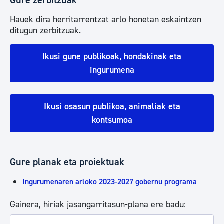
Gure zerbitzuak
Hauek dira herritarrentzat arlo honetan eskaintzen
ditugun zerbitzuak.
Ikusi gune publikoak, hondakinak eta
ingurumena
Ikusi osasun publikoa, animaliak eta
kontsumoa
Gure planak eta proiektuak
Ingurumenaren arloko 2023-2027 gobernu programa
Gainera, hiriak jasangarritasun-plana ere badu: