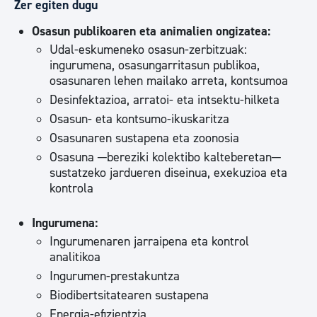
Zer egiten dugu
Osasun publikoaren eta animalien ongizatea:
Udal-eskumeneko osasun-zerbitzuak:
ingurumena, osasungarritasun publikoa,
osasunaren lehen mailako arreta, kontsumoa
Desinfektazioa, arratoi- eta intsektu-hilketa
Osasun- eta kontsumo-ikuskaritza
Osasunaren sustapena eta zoonosia
Osasuna ─bereziki kolektibo kalteberetan─
sustatzeko jardueren diseinua, exekuzioa eta
kontrola
Ingurumena:
Ingurumenaren jarraipena eta kontrol
analitikoa
Ingurumen-prestakuntza
Biodibertsitatearen sustapena
Energia-efizientzia