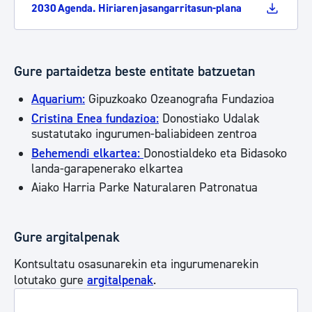
2030 Agenda. Hiriaren jasangarritasun-plana
Gure partaidetza beste entitate batzuetan
Aquarium:
Gipuzkoako Ozeanografia Fundazioa
Cristina Enea fundazioa:
Donostiako Udalak
sustatutako ingurumen-baliabideen zentroa
Behemendi elkartea:
Donostialdeko eta Bidasoko
landa-garapenerako elkartea
Aiako Harria Parke Naturalaren Patronatua
Gure argitalpenak
Kontsultatu osasunarekin eta ingurumenarekin
lotutako gure
argitalpenak
.