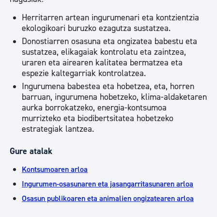
Herritarren artean ingurumenari eta kontzientzia
ekologikoari buruzko ezagutza sustatzea.
Donostiarren osasuna eta ongizatea babestu eta
sustatzea, elikagaiak kontrolatu eta zaintzea,
uraren eta airearen kalitatea bermatzea eta
espezie kaltegarriak kontrolatzea.
Ingurumena babestea eta hobetzea, eta, horren
barruan, ingurumena hobetzeko, klima-aldaketaren
aurka borrokatzeko, energia-kontsumoa
murrizteko eta biodibertsitatea hobetzeko
estrategiak lantzea.
Gure atalak
Kontsumoaren arloa
Ingurumen-osasunaren eta jasangarritasunaren arloa
Osasun publikoaren eta animalien ongizatearen arloa