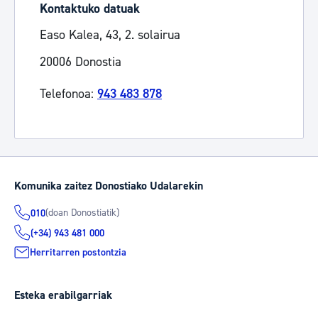
Kontaktuko datuak
Easo Kalea, 43, 2. solairua
20006 Donostia
Telefonoa:
943 483 878
Komunika zaitez Donostiako Udalarekin
(doan Donostiatik)
010
(+34) 943 481 000
Herritarren postontzia
Esteka erabilgarriak