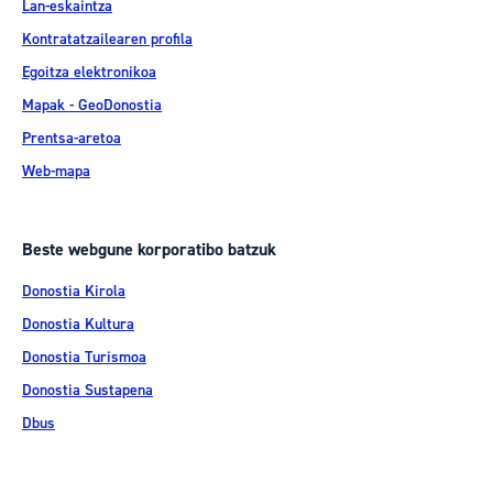
Lan-eskaintza
Kontratatzailearen profila
Egoitza elektronikoa
Mapak - GeoDonostia
Prentsa-aretoa
Web-mapa
Beste webgune korporatibo batzuk
Donostia Kirola
Donostia Kultura
Donostia Turismoa
Donostia Sustapena
Dbus