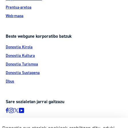
Prentsa-aretoa
Web-mapa
Beste webgune korporatibo batzuk
Donostia Kirola
Donostia Kultura
Donostia Turismoa
Donostia Sustapena
Dbus
Sare sozialetan jarrai gaitzazu