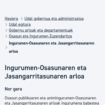
Hasiera
Udal gobernua eta administrazioa
Udal egitura
Gobernu arloak eta departamentuak
Osasun eta Ingurumen Zuzendaritza
Ingurumen-Osasunaren eta Jasangarritasunaren
arloa
Ingurumen-Osasunaren eta
Jasangarritasunaren arloa
Nor gara
Osasun publikoaren eta animIngurumen-Osasunaren
eta Jasangarritasunaren arloak ingurumena babestea