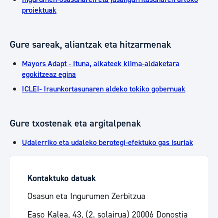
proiektuak
Gure sareak, aliantzak eta hitzarmenak
Mayors Adapt - Ituna, alkateek klima-aldaketara
egokitzeaz egina
ICLEI- Iraunkortasunaren aldeko tokiko gobernuak
Gure txostenak eta argitalpenak
Udalerriko eta udaleko berotegi-efektuko gas isuriak
Kontaktuko datuak
Osasun eta Ingurumen Zerbitzua
Easo Kalea, 43, (2. solairua) 20006 Donostia