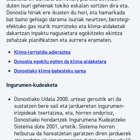
duten isuri gehienak tokiko eskalan sortzen dira eta.
Donostia hiriak ere ikusten du hori, eta hamarkada
bat baino gehiago darama isuriak neurtzen, berotegi-
efektuko gas isurik murrizteko eta klima-aldaketak
dakartzan inpaktu nagusietara egokitzeko ekintza
zehatzak planifikatzen eta aurrera eramaten.
Klima-larrialdia adieraztea
Donostia egokitu egiten da klima-aldaketara
Donostiako klima-babesleku sarea
Ingurumen-kudeaketa
Donostiako Udala 2000. urteaz geroztik ari da
sustatzen bere sail eta jardueretan ingurumen-
irizpideak txertatzea, eta, horren ondorioz,
Donostiako hondartzek Ingurumena Kudeatzeko
Sistema dute 2001. urtetik. Sistema horren
helburua da hareatzetan garatzen diren jarduerek