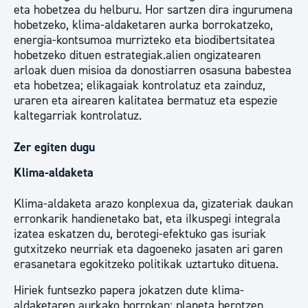
eta hobetzea du helburu. Hor sartzen dira ingurumena
hobetzeko, klima-aldaketaren aurka borrokatzeko,
energia-kontsumoa murrizteko eta biodibertsitatea
hobetzeko dituen estrategiak.alien ongizatearen
arloak duen misioa da donostiarren osasuna babestea
eta hobetzea; elikagaiak kontrolatuz eta zainduz,
uraren eta airearen kalitatea bermatuz eta espezie
kaltegarriak kontrolatuz.
Zer egiten dugu
Klima-aldaketa
Klima-aldaketa arazo konplexua da, gizateriak daukan
erronkarik handienetako bat, eta iIkuspegi integrala
izatea eskatzen du, berotegi-efektuko gas isuriak
gutxitzeko neurriak eta dagoeneko jasaten ari garen
erasanetara egokitzeko politikak uztartuko dituena.
Hiriek funtsezko papera jokatzen dute klima-
aldaketaren aurkako borrokan; planeta berotzen