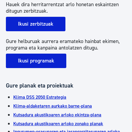
Hauek dira herritarrentzat arlo honetan eskaintzen
ditugun zerbitzuak.
Ikusi zerbitzuak
Gure helburuak aurrera eramateko hainbat ekimen,
programa eta kanpaina antolatzen ditugu.
Ikusi programak
Gure planak eta proiektuak
Klima DSS 2050 Estrategia
Klima-aldaketaren aurkako barne-plana
Kutsadura akustikoaren arloko ekintza-plana
Kutsadura akustikoaren arloko zonako planak
Ingurumen-osasunaren eta jasangarritasunaren arloko