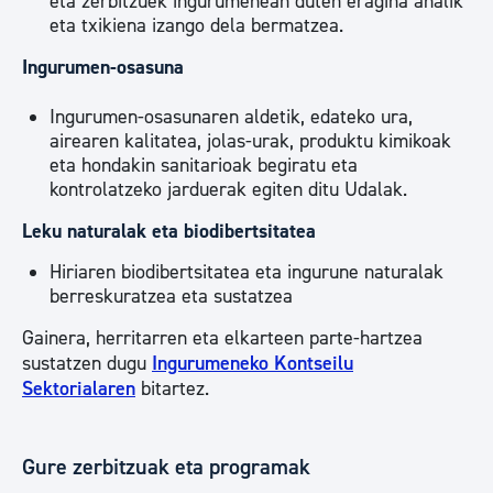
eta zerbitzuek ingurumenean duten eragina ahalik
eta txikiena izango dela bermatzea.
Ingurumen-osasuna
Ingurumen-osasunaren aldetik, edateko ura,
airearen kalitatea, jolas-urak, produktu kimikoak
eta hondakin sanitarioak begiratu eta
kontrolatzeko jarduerak egiten ditu Udalak.
Leku naturalak eta biodibertsitatea
Hiriaren biodibertsitatea eta ingurune naturalak
berreskuratzea eta sustatzea
Gainera, herritarren eta elkarteen parte-hartzea
sustatzen dugu
Ingurumeneko Kontseilu
Sektorialaren
bitartez.
Gure zerbitzuak eta programak