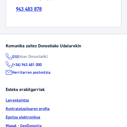
943 483 878
Komunika zaitez Donostiako Udalarekin
(doan Donostiatik)
010
(+34) 943 481 000
Herritarren postontzia
Esteka erabilgarriak
Lan-eskaintza
Kontratatzailearen profila
Egoitza elektronikoa
Mapak - GeoDonostia