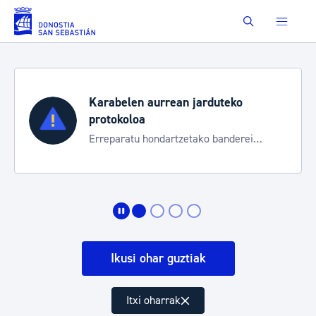
Eduki nagusira joan
Buscar
Karabelen aurrean jarduteko
protokoloa
Erreparatu hondartzetako banderei
egoeraren berri izateko
Ikusi ohar guztiak
Itxi oharrak