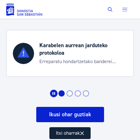
Eduki nagusira joan
Buscar
Karabelen aurrean jarduteko
protokoloa
Erreparatu hondartzetako banderei
egoeraren berri izateko
Ikusi ohar guztiak
Itxi oharrak