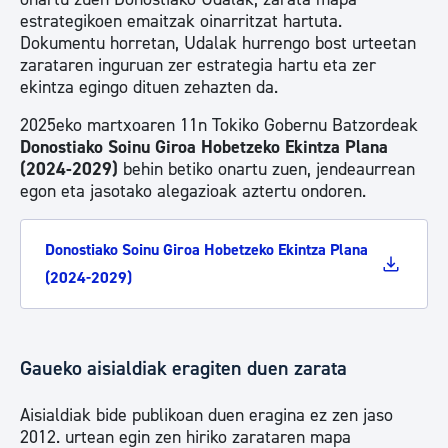
estrategikoen emaitzak oinarritzat hartuta.
Dokumentu horretan, Udalak hurrengo bost urteetan
zarataren inguruan zer estrategia hartu eta zer
ekintza egingo dituen zehazten da.
2025eko martxoaren 11n Tokiko Gobernu Batzordeak
Donostiako Soinu Giroa Hobetzeko Ekintza Plana
(2024-2029)
behin betiko onartu zuen, jendeaurrean
egon eta jasotako alegazioak aztertu ondoren.
Donostiako Soinu Giroa Hobetzeko Ekintza Plana
(2024-2029)
Gaueko aisialdiak eragiten duen zarata
Aisialdiak bide publikoan duen eragina ez zen jaso
2012. urtean egin zen hiriko zarataren mapa