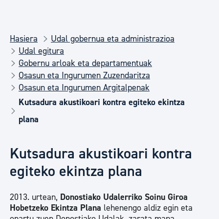
Hasiera
Udal gobernua eta administrazioa
Udal egitura
Gobernu arloak eta departamentuak
Osasun eta Ingurumen Zuzendaritza
Osasun eta Ingurumen Argitalpenak
Kutsadura akustikoari kontra egiteko ekintza
plana
Kutsadura akustikoari kontra
egiteko ekintza plana
2013. urtean,
Donostiako Udalerriko Soinu Giroa
Hobetzeko Ekintza Plana
lehenengo aldiz egin eta
onartu zuen Donostiako Udalak, zarata mapa