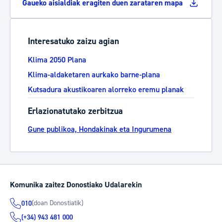
Gaueko aisialdiak eragiten duen zarataren mapa
Interesatuko zaizu agian
Klima 2050 Plana
Klima-aldaketaren aurkako barne-plana
Kutsadura akustikoaren alorreko eremu planak
Erlazionatutako zerbitzua
Gune publikoa, Hondakinak eta Ingurumena
Komunika zaitez Donostiako Udalarekin
(doan Donostiatik)
010
(+34) 943 481 000