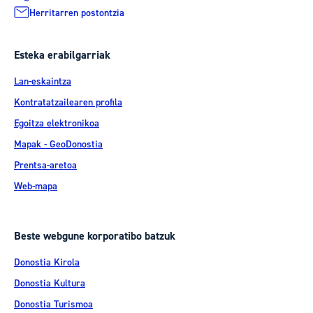
Herritarren postontzia
Esteka erabilgarriak
Lan-eskaintza
Kontratatzailearen profila
Egoitza elektronikoa
Mapak - GeoDonostia
Prentsa-aretoa
Web-mapa
Beste webgune korporatibo batzuk
Donostia Kirola
Donostia Kultura
Donostia Turismoa