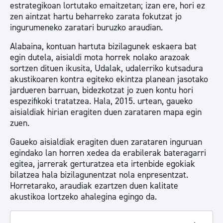
estrategikoan lortutako emaitzetan; izan ere, hori ez
zen aintzat hartu beharreko zarata fokutzat jo
ingurumeneko zaratari buruzko araudian.
Alabaina, kontuan hartuta bizilagunek eskaera bat
egin dutela, aisialdi mota horrek nolako arazoak
sortzen dituen ikusita, Udalak, udalerriko kutsadura
akustikoaren kontra egiteko ekintza planean jasotako
jardueren barruan, bidezkotzat jo zuen kontu hori
espezifikoki tratatzea. Hala, 2015. urtean, gaueko
aisialdiak hirian eragiten duen zarataren mapa egin
zuen.
Gaueko aisialdiak eragiten duen zarataren inguruan
egindako lan horren xedea da erabilerak bateragarri
egitea, jarrerak gerturatzea eta irtenbide egokiak
bilatzea hala bizilagunentzat nola enpresentzat.
Horretarako, araudiak ezartzen duen kalitate
akustikoa lortzeko ahalegina egingo da.