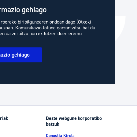
ormazio gehiago
arberako biribilgunearen ondoan dago (Otxoki
auzoan. Komunikazio-lotune garrantzitsu bat du
zen da zerbitzu horrek lotzen duen eremu
mazio gehiago
riak
Beste webgune korporatibo
batzuk
Donostia Kirola