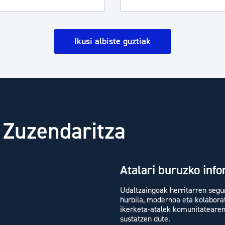
Ikusi albiste guztiak
 Zuzendaritza
Atalari buruzko inf
Udaltzaingoak herritarren segur
hurbila, modernoa eta kolaborati
ikerketa-atalek komunitatearen
sustatzen dute.