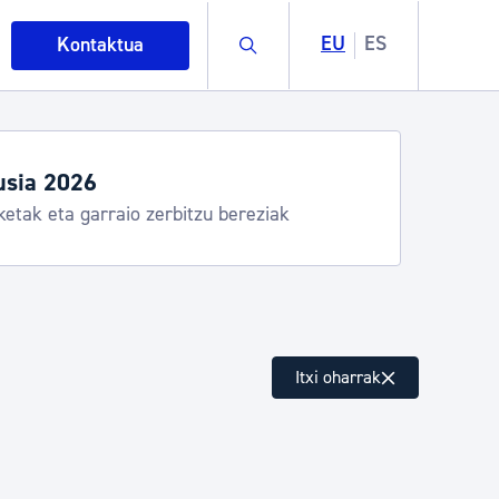
Buscar
EU
ES
Kontaktua
ordutegiak eta zerbitzuak
, Donostia Kirola, Donostia Kultura, San Telmo,
 Hondalea, Turismoa
intza
Itxi oharrak
ndakinak eta ingurumena