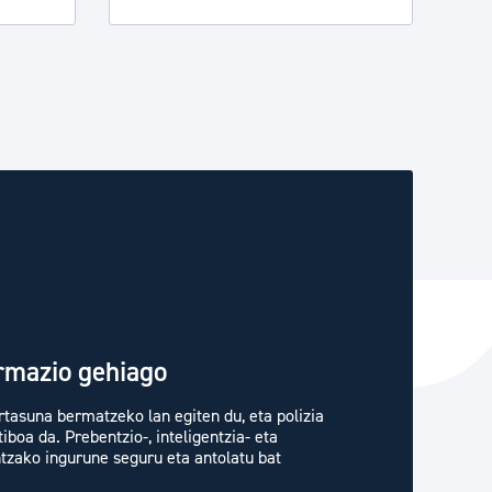
ormazio gehiago
tasuna bermatzeko lan egiten du, eta polizia
boa da. Prebentzio-, inteligentzia- eta
tzako ingurune seguru eta antolatu bat