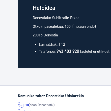
Helbidea
Donostiako Suhiltzaile Etxea
Otxoki pasealekua, 100, (Intxaurrondo)
20015 Donostia
112
Larrialdiak:
943 483 920
Telefonoa:
(astelehenetik-osti
Komunika zaitez Donostiako Udalarekin
(doan Donostiatik)
010