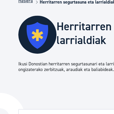
Hasiera
Herritarren segurtasuna eta larrialdiak
Herritarren segurtasuna eta larrialdia
Osasun publikoa, animaliak eta kontsumoa
Herritarren
larrialdiak
Haurrak eta gazteak
Herritarren partaidetza eta elkartegintza
Ikusi Donostian herritarren segurtasunari eta larr
ongizaterako zerbitzuak, araudiak eta baliabideak.
Kirola