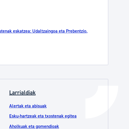
Izapideen katalogoa
Tramitaziorako laguntza
stenak eskatzea: Udaltzaingoa eta Prebentzio,
Larrialdiak
Alertak eta abisuak
Esku-hartzeak eta txostenak egitea
Aholkuak eta gomendioak