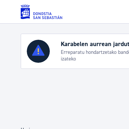
Eduki nagusira joan
Zerbitzuak
Aste Nagusia 2026:
k
Abuztuak 8-15
Errolda eta gai pertsonalak
Gizarte-zerbitzuak
Mugikortasuna