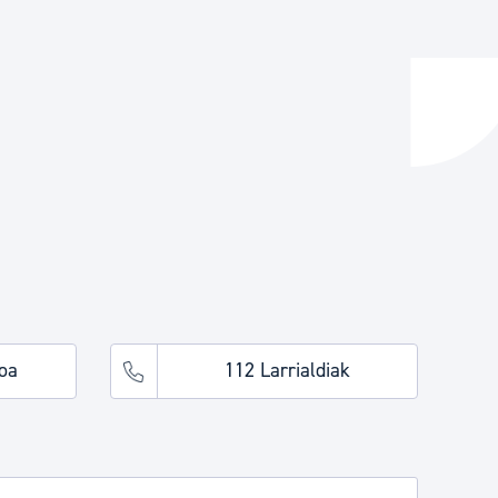
ta enplegua
ubideak eta bizikidetza
oa
112 Larrialdiak