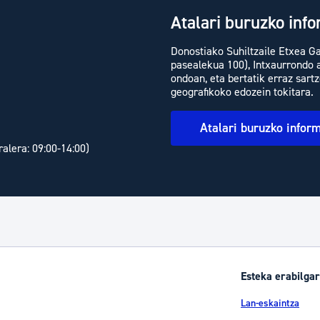
Atalari buruzko inf
Donostiako Suhiltzaile Etxea G
pasealekua 100), Intxaurrondo 
ondoan, eta bertatik erraz sart
geografikoko edozein tokitara.
Atalari buruzko infor
ralera: 09:00-14:00)
Esteka erabilgar
Lan-eskaintza