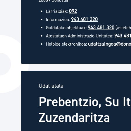
20009 Donostia
092
Larrialdiak:
943 481 320
Informazioa:
943 481 320
Galdutako objektuak:
(asteleh
943 48
Atestatuen Administrazio Unitatea:
udaltzaingoa@dono
Helbide elektronikoa:
Udal-atala
Prebentzio, Su I
Zuzendaritza