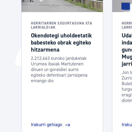
HERRITARREN SEGURTASUNA ETA
HERR
LARRIALDIAK
LARR
Okendotegi uholdeetatik
Uda
babesteko obrak egiteko
inda
hitzarmena
gun
Mug
2.212.663 euroko jarduketak
jarr
Urumea ibaiak Martutenen
dituen ur-goraldiei aurre
Jon I
egiteko defentsari jarraipena
Zurri
emango dio
Buleb
furgo
erag
diote
Irakurri gehiago
Iraku