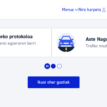
Menua
Nire karpeta
Udako 
 egitaraua
Udalinfo
Urgull,
Zergak eta isunak
Etxebizitza eta hirig
Ikusi ohar guztiak
Gune publikoa, ho