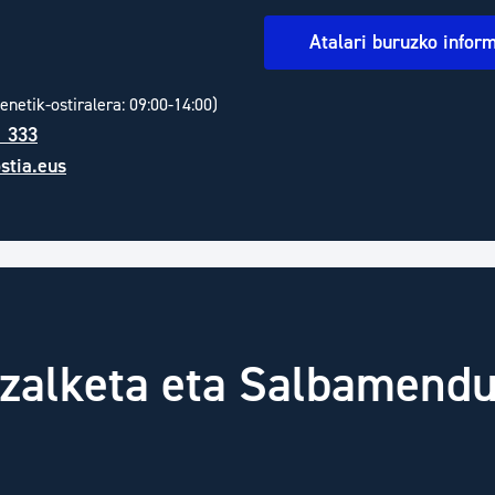
Atalari buruzko infor
enetik-ostiralera: 09:00-14:00)
1 333
stia.eus
tzalketa eta Salbamend