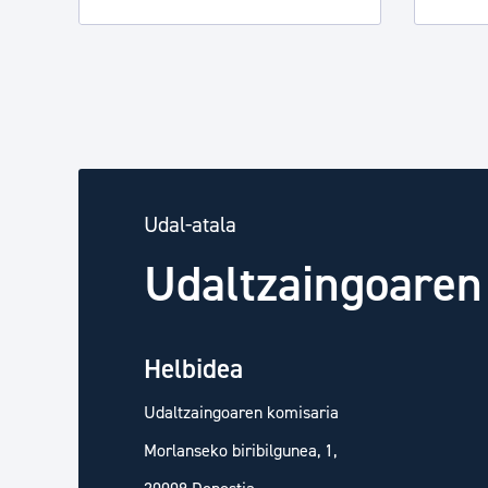
Udal-atala
Udaltzaingoaren
Helbidea
Udaltzaingoaren komisaria
Morlanseko biribilgunea, 1,