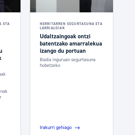
A ETA
HERRITARREN SEGURTASUNA ETA
LARRIALDIAK
Udaltzaingoak ontzi
batentzako amarralekua
u
izango du portuan
k
Badia inguruan segurtasuna
hobetzeko
uak
anak
uz
Irakurri gehiago