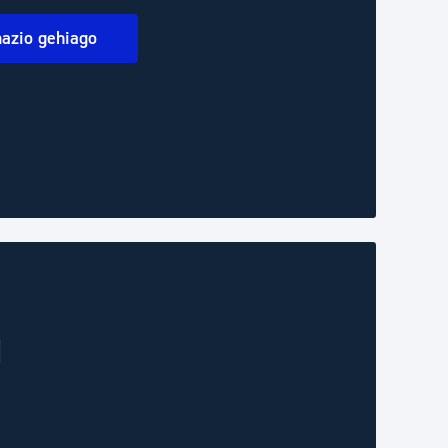
mazio gehiago
u