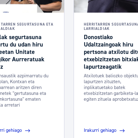
ITARREN SEGURTASUNA ETA
HERRITARREN SEGURTASUN
IALDIAK
LARRIALDIAK
lak segurtasuna
Donostiako
rtu du udan hiru
Udaltzaingoak hiru
eetan Unitate
pertsona atxilotu dit
ikor Aurreratuak
etxebizitzetan bitxia
iz
lapurtzeagatik
nsaustik azpimarratu du
Atxilotuek baliozko objekt
olan, Kontxan eta
lapurtzen zituzten,
arrean aritzen diren
inplikatuetako batek
netek "gertutasuna eta
etxebizitzetan garbiketa-l
inkortasuna" ematen
egiten zituela aprobetxat
la arretari
rri gehiago
Irakurri gehiago