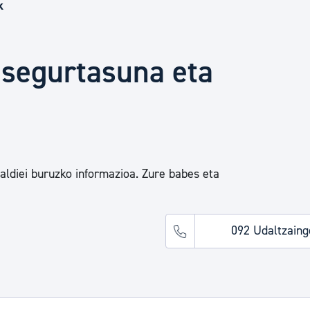
Euskara
k
Garapen ekonomikoa e
 segurtasuna eta
Berdintasuna, Giza Esk
Kultura
ialdiei buruzko informazioa. Zure babes eta
Turismoa
092 Udaltzaing