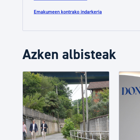
Emakumeen kontrako indarkeria
Azken albisteak