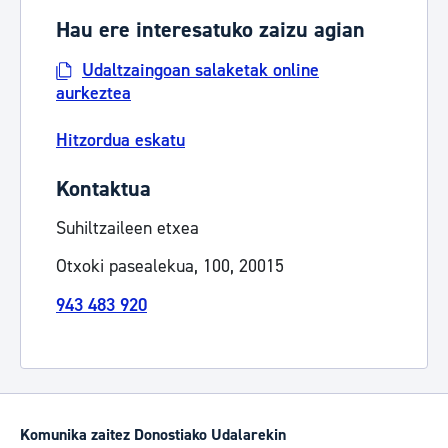
Hau ere interesatuko zaizu agian
Udaltzaingoan salaketak online
aurkeztea
Hitzordua eskatu
Kontaktua
Suhiltzaileen etxea
Otxoki pasealekua, 100, 20015
943 483 920
Komunika zaitez Donostiako Udalarekin