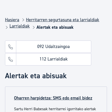
Hasiera
Herritarren segurtasuna eta larrialdiak
Larrialdiak
Alertak eta abisuak
092 Udaltzaingoa
112 Larrialdiak
Alertak eta abisuak
Oharren harpidetza: SMS edo email bidez
Sartu Herri Babesak herritarrei igorritako alertak