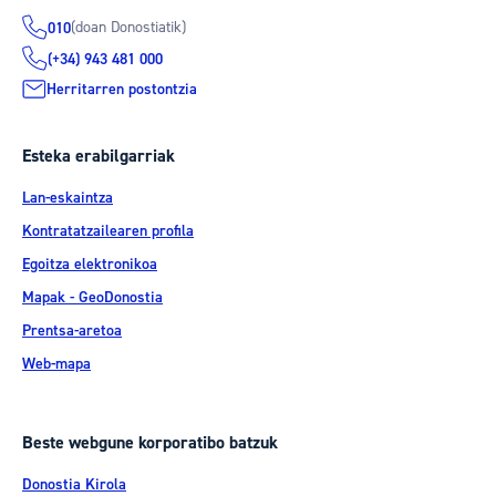
(doan Donostiatik)
010
(+34) 943 481 000
Herritarren postontzia
Esteka erabilgarriak
Lan-eskaintza
Kontratatzailearen profila
Egoitza elektronikoa
Mapak - GeoDonostia
Prentsa-aretoa
Web-mapa
Beste webgune korporatibo batzuk
Donostia Kirola