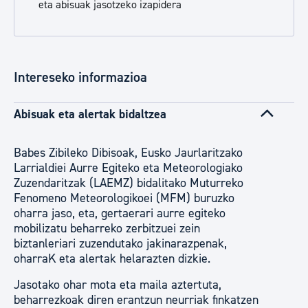
eta abisuak jasotzeko izapidera
Intereseko informazioa
Abisuak eta alertak bidaltzea
Babes Zibileko Dibisoak, Eusko Jaurlaritzako
Larrialdiei Aurre Egiteko eta Meteorologiako
Zuzendaritzak (LAEMZ) bidalitako Muturreko
Fenomeno Meteorologikoei (MFM) buruzko
oharra jaso, eta, gertaerari aurre egiteko
mobilizatu beharreko zerbitzuei zein
biztanleriari zuzendutako jakinarazpenak,
oharraK eta alertak helarazten dizkie.
Jasotako ohar mota eta maila aztertuta,
beharrezkoak diren erantzun neurriak finkatzen