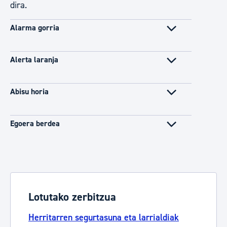
dira.
Alarma gorria
Alerta laranja
Abisu horia
Egoera berdea
Lotutako zerbitzua
Herritarren segurtasuna eta larrialdiak