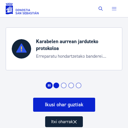
Eduki nagusira joan
Buscar
Karabelen aurrean jarduteko
protokoloa
Erreparatu hondartzetako banderei
egoeraren berri izateko
Ikusi ohar guztiak
Itxi oharrak