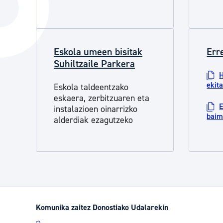
Hiria
Aktualita
Hiria orain
Albisteak
Hiria ezagutu
Abisuak
Eskola umeen bisitak
Err
Suhiltzaile Parkera
Etorkizuneko hiria
Kultur ag
H
ekit
Eskola taldeentzako
eskaera, zerbitzuaren eta
E
instalazioen oinarrizko
bai
alderdiak ezagutzeko
Komunika zaitez Donostiako Udalarekin