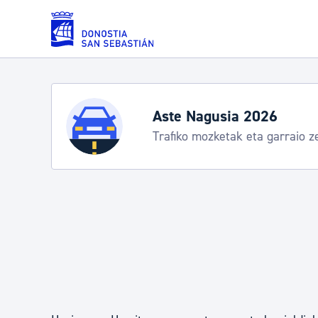
Eduki nagusira joan
Zerbitzuak
Aste Nagusia 2026
Trafiko mozketak eta garraio z
Errolda eta gai pertsonalak
Gizarte-zerbitzuak
Mugikortasuna