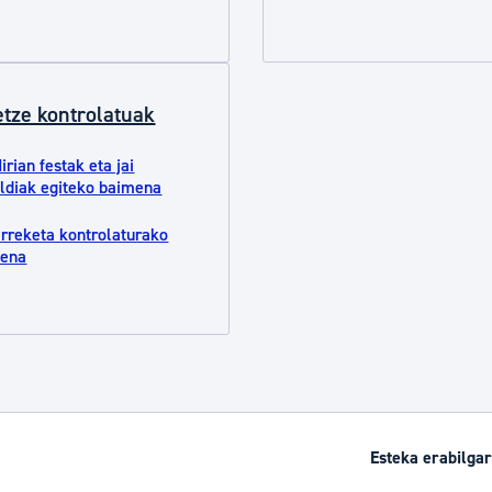
tea
Udal administrazioa
Iragarki ofizialen taula
Egutegi fiskala
etze kontrolatuak
enda
Gardentasun ataria
irian festak eta jai
aldiak egiteko baimena
rreketa kontrolaturako
mena
Esteka erabilgar