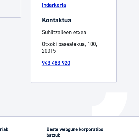
indarkeria
Izapideen katalogoa
Kontaktua
Suhiltzaileen etxea
Tramitaziorako laguntza
Otxoki pasealekua, 100,
20015
943 483 920
riak
Beste webgune korporatibo
batzuk