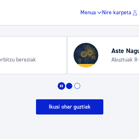
Menua
Nire karpeta
Aste Nagu
erbitzu bereziak
Abuztuak 8
Zergak eta isunak
Etxebizitza eta hirig
Ikusi ohar guztiak
Gune publikoa, ho