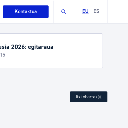
Buscar
EU
ES
Kontaktua
sia 2026: egitaraua
-15
intza
Itxi oharrak
ndakinak eta ingurumena