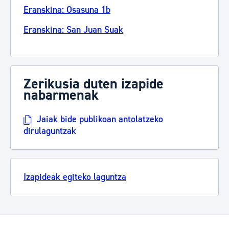
Eranskina: Osasuna 1b
Eranskina: San Juan Suak
Zerikusia duten izapide
nabarmenak
Jaiak bide publikoan antolatzeko
dirulaguntzak
Izapideak egiteko laguntza