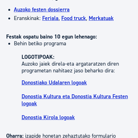
Auzoko festen dossierra
Eranskinak:
Feriala
,
Food truck
,
Merkatuak
Festak ospatu baino 10 egun lehenago:
Behin betiko programa
LOGOTIPOAK:
Auzoko jaiek direla-eta argataratzen diren
programetan nahitaez jaso beharko dira:
Donostiako Udalaren logoak
Donostia Kultura eta Donostia Kultura Festen
logoak
Donostia Kirola logoak
Oharra:
izapide honetan zehaztutako formulario