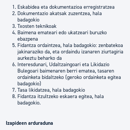
Eskabidea eta dokumentazioa erregistratzea
Dokumentazio akatsak zuzentzea, hala
badagokio
Txosten teknikoak
Baimena emateari edo ukatzeari buruzko
ebazpena
Fidantza ordaintzea, hala badagokio: zenbatekoa
jakinaraziko da, eta ordaindu izanaren ziurtagiria
aurkeztu beharko da
Interesdunari, Udaltzaingoari eta Likidazio
Bulegoari baimenaren berri ematea, tasaren
ordainketa bidaltzeko (geroko ordainketa egitea
badagokio)
Tasa likidatzea, hala badagokio
Fidantza itzultzeko eskaera egitea, hala
badagokio.
Izapideen arduraduna