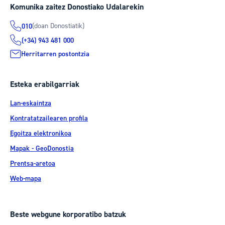
Komunika zaitez Donostiako Udalarekin
(doan Donostiatik)
010
(+34) 943 481 000
Herritarren postontzia
Esteka erabilgarriak
Lan-eskaintza
Kontratatzailearen profila
Egoitza elektronikoa
Mapak - GeoDonostia
Prentsa-aretoa
Web-mapa
Beste webgune korporatibo batzuk