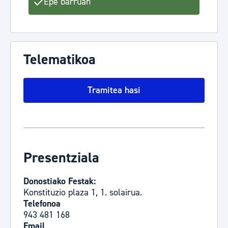
Epe barruan
Telematikoa
Tramitea hasi
Presentziala
Donostiako Festak:
Konstituzio plaza 1, 1. solairua.
Telefonoa
943 481 168
Email