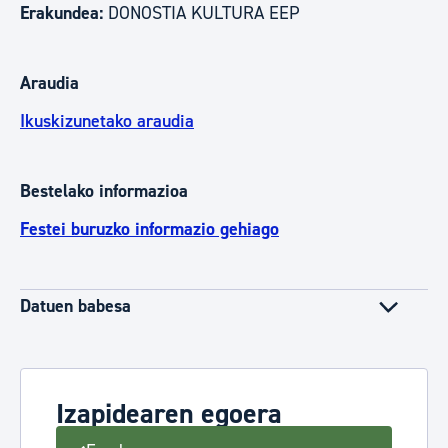
Erakundea:
DONOSTIA KULTURA EEP
Araudia
Ikuskizunetako araudia
Bestelako informazioa
Festei buruzko informazio gehiago
Datuen babesa
Izapidearen egoera