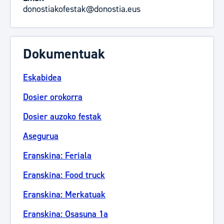
donostiakofestak@donostia.eus
Dokumentuak
Eskabidea
Dosier orokorra
Dosier auzoko festak
Asegurua
Eranskina: Feriala
Eranskina: Food truck
Eranskina: Merkatuak
Eranskina: Osasuna 1a