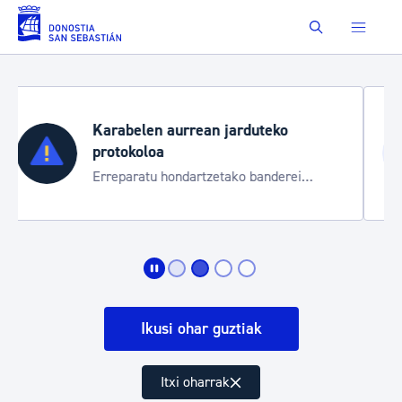
Eduki nagusira joan
Buscar
Aste Nagusia 2026
Trafiko mozketak eta garraio zerbitzu
bereziak
Ikusi ohar guztiak
Itxi oharrak