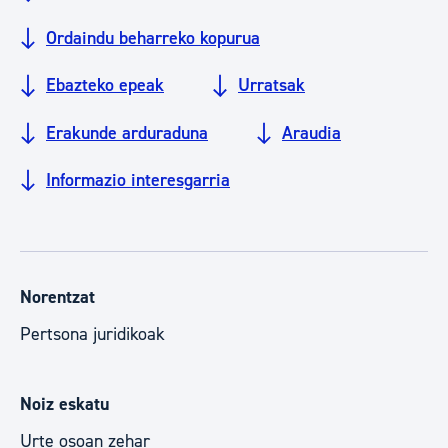
Ordaindu beharreko kopurua
Ebazteko epeak
Urratsak
Erakunde arduraduna
Araudia
Informazio interesgarria
Norentzat
Pertsona juridikoak
Noiz eskatu
Urte osoan zehar