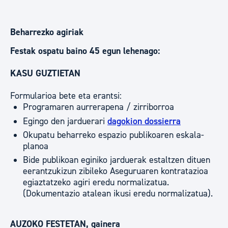
Beharrezko agiriak
Festak ospatu baino 45 egun lehenago:
KASU GUZTIETAN
Formularioa bete eta erantsi:
Programaren aurrerapena / zirriborroa
Egingo den jarduerari
dagokion dossierra
Okupatu beharreko espazio publikoaren eskala-
planoa
Bide publikoan eginiko jarduerak estaltzen dituen
eerantzukizun zibileko Aseguruaren kontratazioa
egiaztatzeko agiri eredu normalizatua.
(Dokumentazio atalean ikusi eredu normalizatua).
AUZOKO FESTETAN, gainera