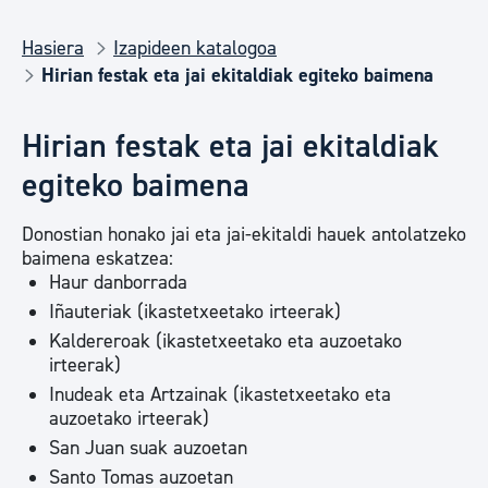
Hasiera
Izapideen katalogoa
Hirian festak eta jai ekitaldiak egiteko baimena
Hirian festak eta jai ekitaldiak
egiteko baimena
Donostian honako jai eta jai-ekitaldi hauek antolatzeko
baimena eskatzea:
Haur danborrada
Iñauteriak (ikastetxeetako irteerak)
Kaldereroak (ikastetxeetako eta auzoetako
irteerak)
Inudeak eta Artzainak (ikastetxeetako eta
auzoetako irteerak)
San Juan suak auzoetan
Santo Tomas auzoetan