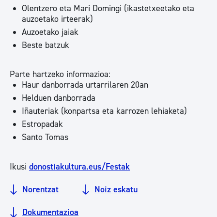
Olentzero eta Mari Domingi (ikastetxeetako eta
auzoetako irteerak)
Auzoetako jaiak
Beste batzuk
Parte hartzeko informazioa:
Haur danborrada urtarrilaren 20an
Helduen danborrada
Iñauteriak (konpartsa eta karrozen lehiaketa)
Estropadak
Santo Tomas
Ikusi
donostiakultura.eus/Festak
Norentzat
Noiz eskatu
Dokumentazioa