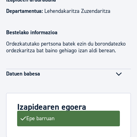
Departamentua:
Lehendakaritza Zuzendaritza
Bestelako informazioa
Ordezkatutako pertsona batek ezin du borondatezko
ordezkaritza bat baino gehiago izan aldi berean.
Datuen babesa
Izapidearen egoera
Epe barruan