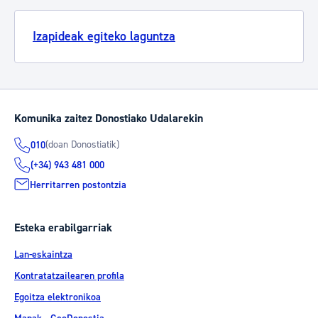
Izapideak egiteko laguntza
Komunika zaitez Donostiako Udalarekin
(doan Donostiatik)
010
(+34) 943 481 000
Herritarren postontzia
Esteka erabilgarriak
Lan-eskaintza
Kontratatzailearen profila
Egoitza elektronikoa