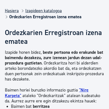
Hasiera
Izapideen katalogoa
Ordezkarien Erregistroan izena ematea
Ordezkarien Erregistroan izena
ematea
Izapide honen bidez,
beste pertsona edo erakunde bat
baimendu dezakezu, zure izenean jardun dezan udal-
prozedura guztietan
. Ordezkaritza hori bi alderdien
arteko borondatezko akordio bat da, eta ordezkatzen
duen pertsonak zein ordezkatuak inskripzio-prozedura
has dezakete.
Baimen horiei buruzko informazio guztia
"Nire
Karpeta"
ataleko "Ordezkaritzak" atalean kudeatuko
da. Aurrez aurre ere egin ditzakezu ekintza hauek:
Baimen bat
berritzea