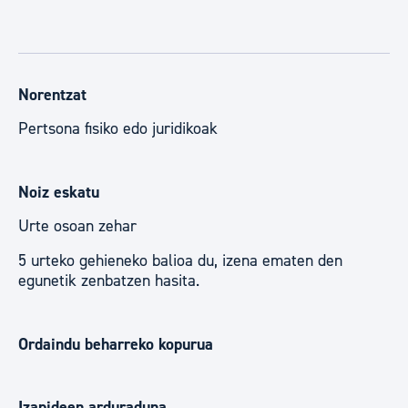
Norentzat
Pertsona fisiko edo juridikoak
Noiz eskatu
Urte osoan zehar
5 urteko gehieneko balioa du, izena ematen den
egunetik zenbatzen hasita.
Ordaindu beharreko kopurua
Izapideen arduraduna