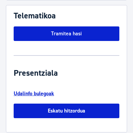
Telematikoa
Tramitea hasi
Presentziala
Udalinfo bulegoak
Eskatu hitzordua