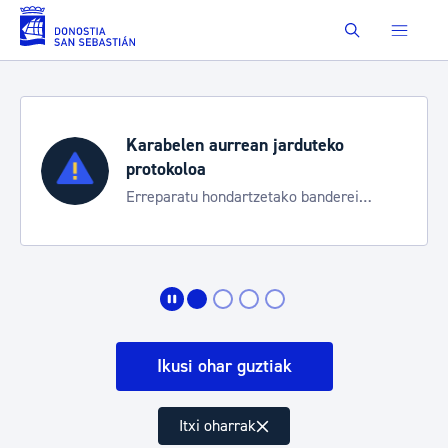
Eduki nagusira joan
Buscar
Karabelen aurrean jarduteko
protokoloa
Erreparatu hondartzetako banderei
egoeraren berri izateko
Ikusi ohar guztiak
Itxi oharrak