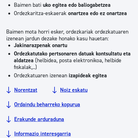
Baimen bati
uko egitea edo baliogabetzea
Ordezkaritza-eskaerak
onartzea edo ez onartzea
Baimen mota horri esker, ordezkariak ordezkatuaren
izenean jardun dezake honako kasu hauetan:
Jakinarazpenak onartu
Ordezkatutako pertsonaren datuak kontsultatu eta
aldatzea
(helbidea, posta elektronikoa, helbide
fiskalak,..)
Ordezkatuaren izenean
izapideak
egitea
Norentzat
Noiz eskatu
Ordaindu beharreko kopurua
Erakunde arduraduna
Informazio interesgarria