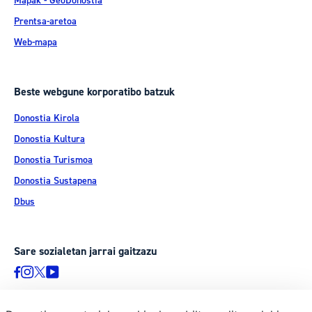
Mapak - GeoDonostia
Prentsa-aretoa
Web-mapa
Beste webgune korporatibo batzuk
Donostia Kirola
Donostia Kultura
Donostia Turismoa
Donostia Sustapena
Dbus
Sare sozialetan jarrai gaitzazu