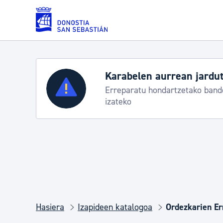
Eduki nagusira joan
Karabelen aurrean jardut
Zerbitzuak
Erreparatu hondartzetako bande
izateko
Errolda eta gai pertsonalak
Gizarte-zerbitzuak
Mugikortasuna
Hasiera
Izapideen katalogoa
Ordezkarien Er