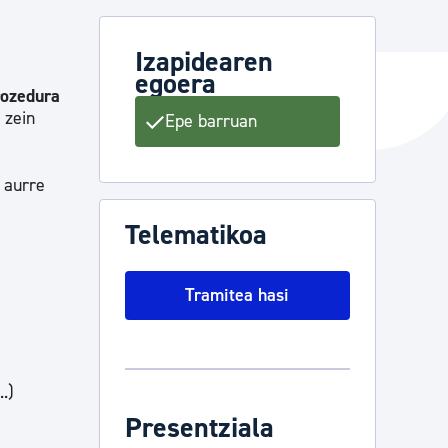
Izapidearen
egoera
ta enplegua
rozedura
 zein
Epe barruan
ubideak eta bizikidetza
 aurre
Telematikoa
Tramitea hasi
.)
Presentziala