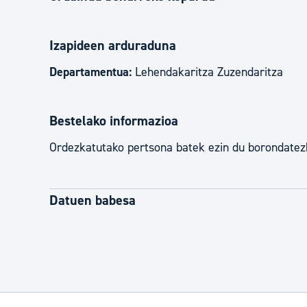
Izapideen arduraduna
Departamentua:
Lehendakaritza Zuzendaritza
Bestelako informazioa
Ordezkatutako pertsona batek ezin du borondatezk
Datuen babesa