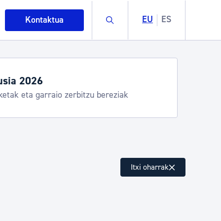
Buscar
EU
ES
Kontaktua
usia 2026
ketak eta garraio zerbitzu bereziak
intza
Itxi oharrak
ndakinak eta ingurumena