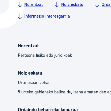
Norentzat
Noiz eskatu
Orda
Hiria
Aktualita
Hiria orain
Albisteak
Informazio interesgarria
Hiria ezagutu
Abisuak
Etorkizuneko hiria
Kultur ag
Norentzat
Pertsona fisiko edo juridikoak
Noiz eskatu
Urte osoan zehar
5 urteko gehieneko balioa du, izena ematen den eg
Ordaindu beharreko kopurua