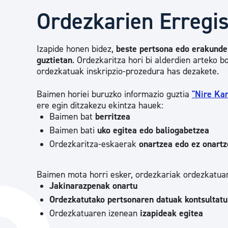
Herritarren segurtasuna eta larrialdiak
Ordezkarien Erregi
Osasun publikoa, animaliak eta kontsumoa
Izapide honen bidez,
beste pertsona edo erakunde
guztietan
. Ordezkaritza hori bi alderdien arteko 
ordezkatuak inskripzio-prozedura has dezakete.
Haurrak eta gazteak
Baimen horiei buruzko informazio guztia
"Nire Ka
ere egin ditzakezu ekintza hauek:
Baimen bat
berritzea
Herritarren partaidetza eta elkartegintza
Baimen bati
uko egitea edo baliogabetzea
Ordezkaritza-eskaerak
onartzea edo ez onart
Kirola
Baimen mota horri esker, ordezkariak ordezkatua
Jakinarazpenak onartu
Ordezkatutako pertsonaren datuak kontsultatu
Ordezkatuaren izenean
izapideak
egitea