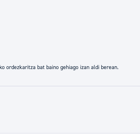
o ordezkaritza bat baino gehiago izan aldi berean.