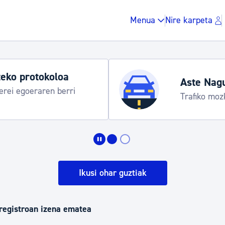
Menua
Nire karpeta
eko protokoloa
Aste Nag
rei egoeraren berri
Trafiko moz
Zergak eta isunak
Etxebizitza eta hirig
Ikusi ohar guztiak
Gune publikoa, ho
registroan izena ematea