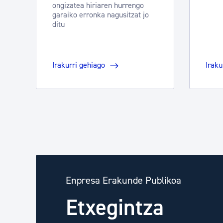
ongizatea hiriaren hurrengo
garaiko erronka nagusitzat jo
ditu
Irakurri gehiago
Iraku
Enpresa Erakunde Publikoa
Etxegintza