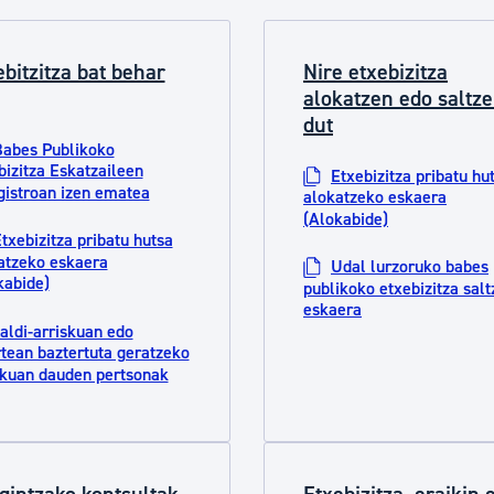
ebitzitza bat behar
Nire etxebizitza
alokatzen edo saltz
dut
abes Publikoko
bizitza Eskatzaileen
Etxebizitza pribatu hu
gistroan izen ematea
alokatzeko eskaera
(Alokabide)
txebizitza pribatu hutsa
atzeko eskaera
Udal lurzoruko babes
kabide)
publikoko etxebizitza sal
eskaera
ialdi-arriskuan edo
rtean baztertuta geratzeko
skuan dauden pertsonak