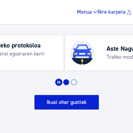
Menua
Nire karpeta
Udako ordut
araua
Udalinfo, Dono
Urgull, Honda
Zergak eta isunak
Etxebizitza eta hirig
Ikusi ohar guztiak
Gune publikoa, ho