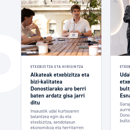
ETXEBIZITZA ETA HIRIGINTZA
ETXEB
Alkateak etxebizitza eta
Uda
bizi-kalitatea
etxe
Donostiarako aro berri
bult
baten ardatz gisa jarri
Esn
ditu
Gara
aurre
Insaustik udal kurtsoaren
Donos
balantzea egin du eta
bult
etxebizitza, sendotasun
ekonomikoa eta herritarren