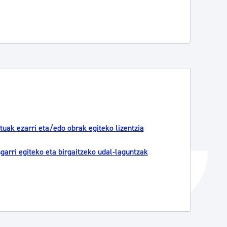
Izapideen katalogoa
Tramitaziorako laguntza
tuak ezarri eta/edo obrak egiteko lizentzia
sgarri egiteko eta birgaitzeko udal-laguntzak