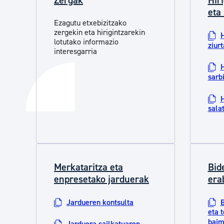
Zergak
Hir
eta
Ezagutu etxebizitzako
zergekin eta hirigintzarekin
H
lotutako informazio
ziurt
interesgarria
H
sarb
H
sala
Merkataritza eta
Bid
enpresetako jarduerak
era
Jardueren kontsulta
B
eta 
bai
Jarduera sailkatuaren