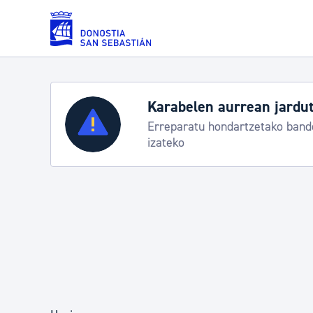
Eduki nagusira joan
Zerbitzuak
Aste Nagusia 2026: egit
Abuztuak 8-15
Errolda eta gai pertsonalak
Gizarte-zerbitzuak
Mugikortasuna