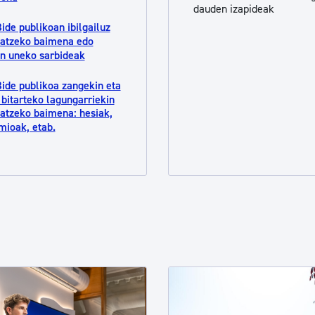
dauden izapideak
ide publikoan ibilgailuz
atzeko baimena edo
n uneko sarbideak
ide publikoa zangekin eta
 bitarteko lagungarriekin
atzeko baimena: hesiak,
mioak, etab.