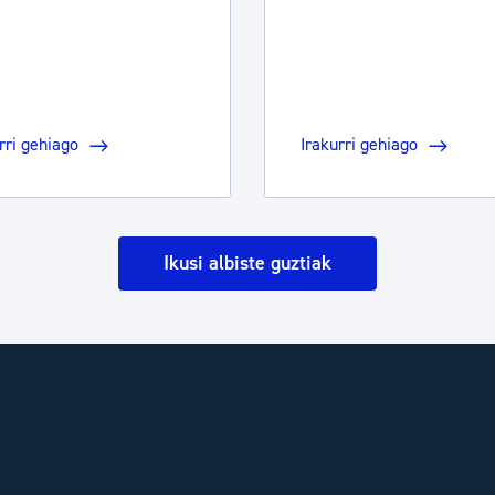
rri gehiago
Irakurri gehiago
Ikusi albiste guztiak