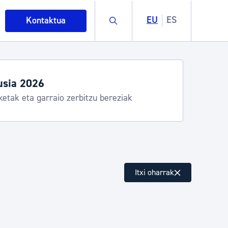
Buscar
EU
ES
Kontaktua
egiak eta zerbitzuak
stia Kirola, Donostia Kultura, San Telmo,
lea, Turismoa
intza
Itxi oharrak
ndakinak eta ingurumena