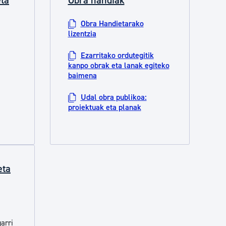
eta
Obra handiak
Obra Handietarako
lizentzia
Ezarritako ordutegitik
kanpo obrak eta lanak egiteko
baimena
Udal obra publikoa:
proiektuak eta planak
eta
arri