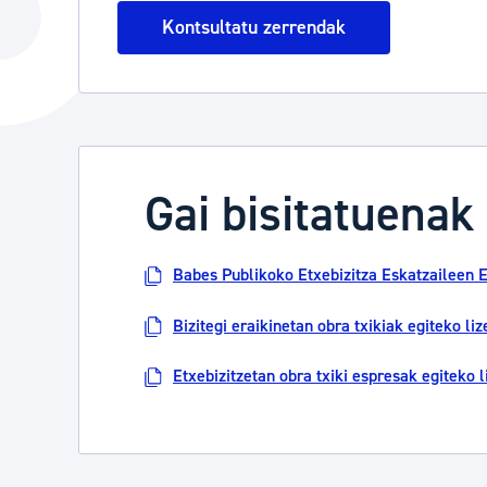
Hiria
Aktualita
Kontsultatu zerrendak
Hiria orain
Albisteak
Hiria ezagutu
Abisuak
Etorkizuneko hiria
Kultur ag
Gai bisitatuenak
Babes Publikoko Etxebizitza Eskatzaileen 
Bizitegi eraikinetan obra txikiak egiteko liz
Etxebizitzetan obra txiki espresak egiteko l