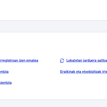
tea
Udal administrazioa
Iragarki ofizialen taula
Egutegi fiskala
enda
Gardentasun ataria
Erregistroan izen ematea
Lokaletan jarduera sailka
entzia
Eraikinak eta etxebizitzak iri
izentzia