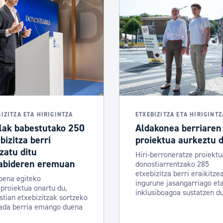
IZITZA ETA HIRIGINTZA
ETXEBIZITZA ETA HIRIGINTZ
lak babestutako 250
Aldakonea berriaren
bizitza berri
proiektua aurkeztu 
zatu ditu
Hiri-berroneratze proiekt
abideren eremuan
donostiarrentzako 285
etxebizitza berri eraikitze
pena egiteko
ingurune jasangarriago et
proiektua onartu du,
inklusiboagoa sustatzen d
tian etxebizitzak sortzeko
zada berria emango duena