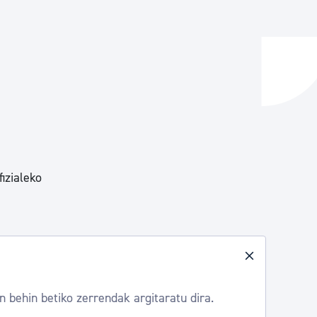
ta enplegua
ubideak eta bizikidetza
izialeko
 behin betiko zerrendak argitaratu dira.