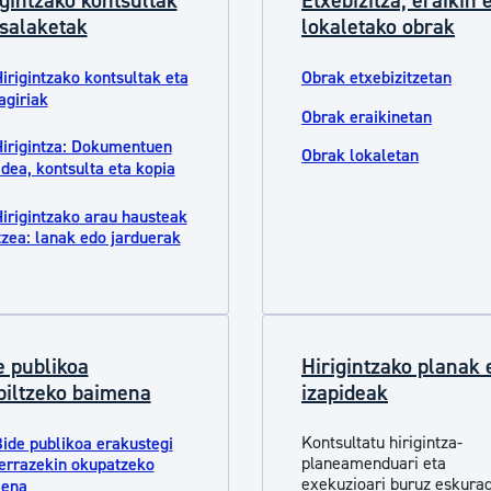
igintzako kontsultak
Etxebizitza, eraikin 
 salaketak
lokaletako obrak
irigintzako kontsultak eta
Obrak etxebizitzetan
agiriak
Obrak eraikinetan
irigintza: Dokumentuen
Obrak lokaletan
idea, kontsulta eta kopia
irigintzako arau hausteak
tzea: lanak edo jarduerak
e publikoa
Hirigintzako planak 
biltzeko baimena
izapideak
Kontsultatu hirigintza-
ide publikoa erakustegi
planeamenduari eta
terrazekin okupatzeko
exekuzioari buruz eskurag
mena