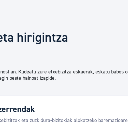
Euskara
Garapen ekonomikoa e
eta hirigintza
Berdintasuna, Giza Esk
Kultura
onostian. Kudeatu zure etxebizitza-eskaerak, eskatu babes of
egin beste hainbat izapide.
Turismoa
zerrendak
ebizitzak eta zuzkidura-bizitokiak alokatzeko baremazioaren