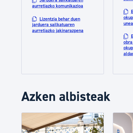
aurretiazko komunikazioa
B
okup
Lizentzia behar duen
unea
jarduera sailkatuaren
aurretiazko jakinarazpena
B
obra
okup
alda
Azken albisteak