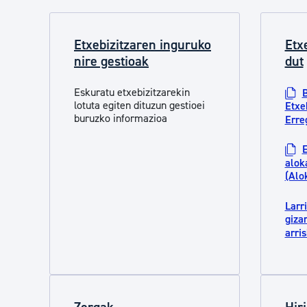
Etxebizitzaren inguruko
Etx
nire gestioak
dut
Eskuratu etxebizitzarekin
B
lotuta egiten dituzun gestioei
Etxe
buruzko informazioa
Erre
E
alok
(Alo
Larr
giza
arri