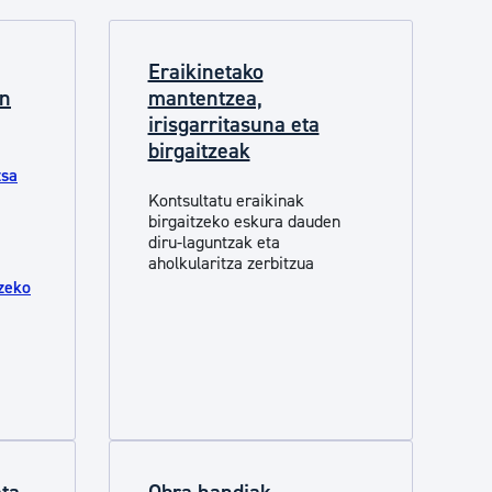
Eraikinetako
en
mantentzea,
irisgarritasuna eta
birgaitzeak
tsa
Kontsultatu eraikinak
birgaitzeko eskura dauden
diru-laguntzak eta
aholkularitza zerbitzua
tzeko