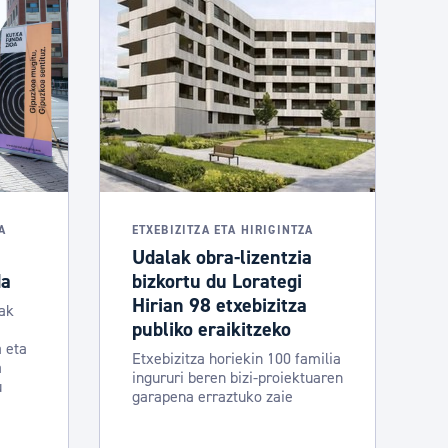
A
ETXEBIZITZA ETA HIRIGINTZA
Udalak obra-lizentzia
da
bizkortu du Lorategi
Hirian 98 etxebizitza
uak
publiko eraikitzeko
a eta
Etxebizitza horiekin 100 familia
a
ingururi beren bizi-proiektuaren
u
garapena erraztuko zaie