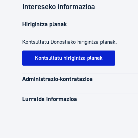
Intereseko informazioa
Hirigintza planak
Kontsultatu Donostiako hirigintza planak.
Kontsultatu hirigintza planak
Administrazio-kontratazioa
Lurralde informazioa