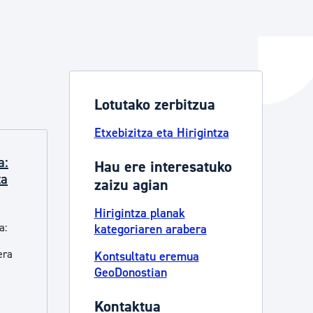
ta enplegua
Lotutako zerbitzua
ubideak eta bizikidetza
Etxebizitza eta Hirigintza
a:
Hau ere interesatuko
ta
zaizu agian
Hirigintza planak
a:
kategoriaren arabera
era
Kontsultatu eremua
GeoDonostian
Kontaktua