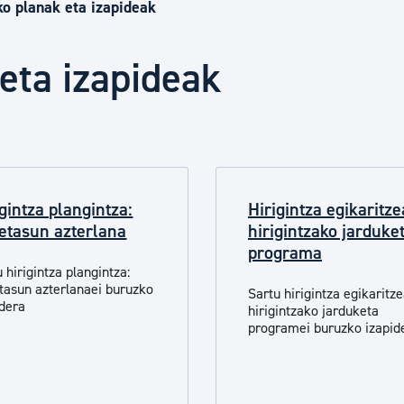
Euskara
ko planak eta izapideak
 eta izapideak
Garapen ekonomikoa e
Berdintasuna, Giza Esk
igintza plangintza:
Hirigintza egikaritze
Kultura
etasun azterlana
hirigintzako jarduke
programa
u
hirigintz
a plangintza:
Turismoa
tasun azterlana
ei buruzko
Sartu h
irigin
tza egikaritze
idera
hirigintzako jarduketa
programei buruzko izapid