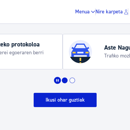
Menua
Nire karpeta
eko protokoloa
Aste Nag
rei egoeraren berri
Trafiko moz
Zergak eta isunak
Etxebizitza eta hirig
Ikusi ohar guztiak
Gune publikoa, ho