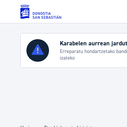
Eduki nagusira joan
Karabelen aurrean jardut
Zerbitzuak
Erreparatu hondartzetako bande
izateko
Errolda eta gai pertsonalak
Gizarte-zerbitzuak
Mugikortasuna