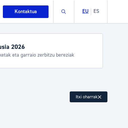
Buscar
EU
ES
Kontaktua
usia 2026
ketak eta garraio zerbitzu bereziak
intza
Itxi oharrak
ndakinak eta ingurumena