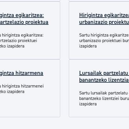
tea
Udal administrazioa
gintza egikaritzea:
Hirigintza egikaritze
Iragarki ofizialen taula
partzelazio proiektua
urbanizazio proiekt
Egutegi fiskala
 hirigintza egikaritzea:
Sartu hirigintza egikaritze
enda
Gardentasun ataria
rtzelazio proiektuei
urbanizazio proiektuei bu
zko izapidera
izapidera
igintza hitzarmena
Lursailak partzelatu
banantzeko lizentzi
u h
irigintza hitzarm
enei
zko izapidera
Sartu lursailak partzelatu
banantzeko lizentziei bur
izapidera