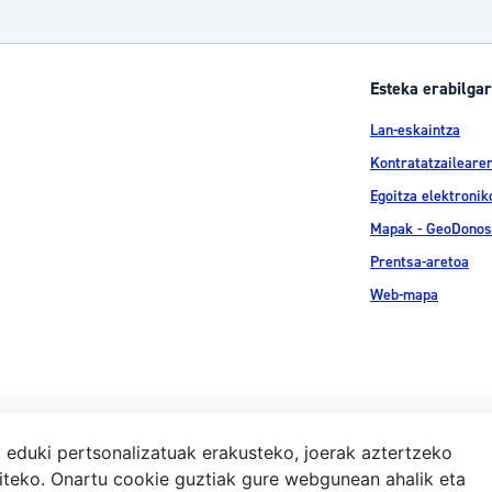
Esteka erabilgar
Lan-eskaintza
Kontratatzailearen
Egoitza elektronik
Mapak - GeoDonos
Prentsa-aretoa
Web-mapa
, eduki pertsonalizatuak erakusteko, joerak aztertzeko
iteko. Onartu cookie guztiak gure webgunean ahalik eta
Lege-ohar