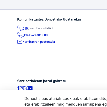
Komunika zaitez Donostiako Udalarekin
(doan Donostiatik)
010
(+34) 943 481 000
Herritarren postontzia
Sare sozialetan jarrai gaitzazu
Donostia.eus atariak cookieak erabiltzen ditu
eta erabiltzaileen mugimenduen jarraipena eg
© Donostiako Udala, Ijentea 1, 20003 Donostia