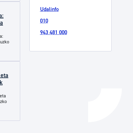
Udalinfo
Izapideen katalogoa
a:
010
ua
Tramitaziorako laguntza
943 481 000
a:
ruzko
 eta
ak
 eta
uzko