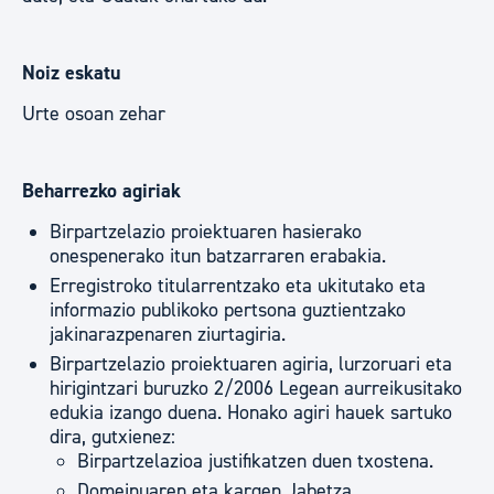
Noiz eskatu
Urte osoan zehar
Beharrezko agiriak
Birpartzelazio proiektuaren hasierako
onespenerako itun batzarraren erabakia.
Erregistroko titularrentzako eta ukitutako eta
informazio publikoko pertsona guztientzako
jakinarazpenaren ziurtagiria.
Birpartzelazio proiektuaren agiria, lurzoruari eta
hirigintzari buruzko 2/2006 Legean aurreikusitako
edukia izango duena. Honako agiri hauek sartuko
dira, gutxienez:
Birpartzelazioa justifikatzen duen txostena.
Domeinuaren eta kargen Jabetza