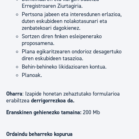
Erregistroaren Ziurtagiria.
Pertsona jabeen eta interesdunen erlazioa,
duten eskubideen nolakotasunari eta
zenbatekoari dagokienez.
Sortzen diren finken esleipenerako
proposamena.
Plana egikaritzearen ondorioz desagertuko
diren eskubideen tasazioa.
Behin-behineko likidazioaren kontua.
Planoak.
Oharra
: Izapide honetan zehaztutako formularioa
erabiltzea
derrigorrezkoa da.
Eranskinen gehienezko tamaina:
200 Mb
Ordaindu beharreko kopurua