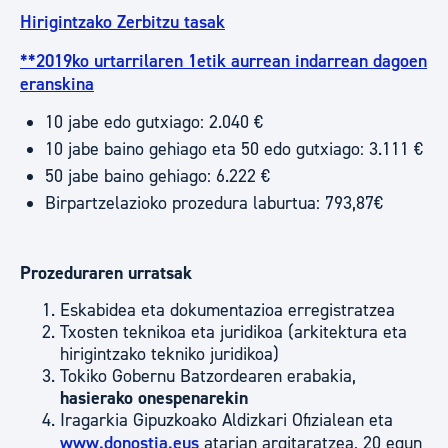
Hirigintzako Zerbitzu tasak
**2019ko urtarrilaren 1etik aurrean indarrean dagoen
eranskina
10 jabe edo gutxiago: 2.040 €
10 jabe baino gehiago eta 50 edo gutxiago: 3.111 €
50 jabe baino gehiago: 6.222 €
Birpartzelazioko prozedura laburtua: 793,87€
Prozeduraren urratsak
Eskabidea eta dokumentazioa erregistratzea
Txosten teknikoa eta juridikoa (arkitektura eta
hirigintzako tekniko juridikoa)
Tokiko Gobernu Batzordearen erabakia,
hasierako onespenarekin
Iragarkia Gipuzkoako Aldizkari Ofizialean eta
www.donostia.eus
atarian argitaratzea, 20 egun