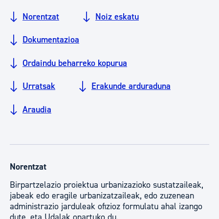
Norentzat
Noiz eskatu
Dokumentazioa
Ordaindu beharreko kopurua
Urratsak
Erakunde arduraduna
Araudia
Norentzat
Birpartzelazio proiektua urbanizazioko sustatzaileak,
jabeak edo eragile urbanizatzaileak, edo zuzenean
administrazio jarduleak ofizioz formulatu ahal izango
dute, eta Udalak onartuko du.