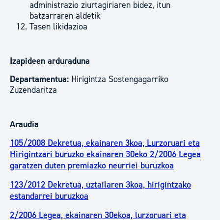
administrazio ziurtagiriaren bidez, itun
batzarraren aldetik
Tasen likidazioa
Izapideen arduraduna
Departamentua:
Hirigintza Sostengagarriko
Zuzendaritza
Araudia
105/2008 Dekretua, ekainaren 3koa, Lurzoruari eta
Hirigintzari buruzko ekainaren 30eko 2/2006 Legea
garatzen duten premiazko neurriei buruzkoa
123/2012 Dekretua, uztailaren 3koa, hirigintzako
estandarrei buruzkoa
2/2006 Legea, ekainaren 30ekoa, lurzoruari eta