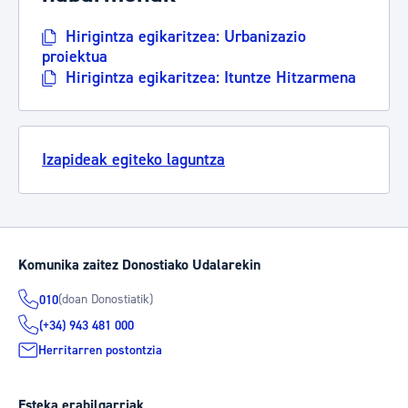
Hirigintza egikaritzea: Urbanizazio
proiektua
Hirigintza egikaritzea: Ituntze Hitzarmena
Izapideak egiteko laguntza
Komunika zaitez Donostiako Udalarekin
(doan Donostiatik)
010
(+34) 943 481 000
Herritarren postontzia
Esteka erabilgarriak