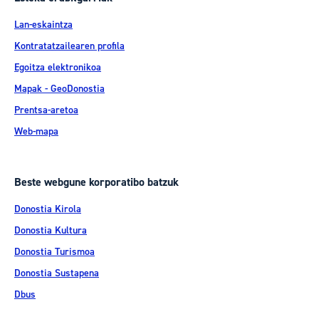
Lan-eskaintza
Kontratatzailearen profila
Egoitza elektronikoa
Mapak - GeoDonostia
Prentsa-aretoa
Web-mapa
Beste webgune korporatibo batzuk
Donostia Kirola
Donostia Kultura
Donostia Turismoa
Donostia Sustapena
Dbus