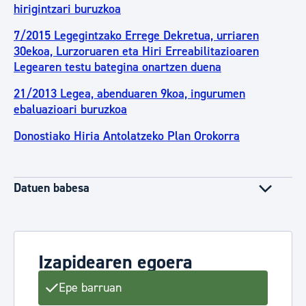
hirigintzari buruzkoa
7/2015 Legegintzako Errege Dekretua, urriaren
30ekoa, Lurzoruaren eta Hiri Erreabilitazioaren
Legearen testu bategina onartzen duena
21/2013 Legea, abenduaren 9koa, ingurumen
ebaluazioari buruzkoa
Donostiako Hiria Antolatzeko Plan Orokorra
Datuen babesa
Izapidearen egoera
Epe barruan