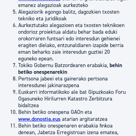
emanez alegazioak aurkezteko
Alegaziorik egongo balitz, dagozkien txosten
tekniko eta juridikoak
Aurkeztutako alegazioen eta txosten teknikoen
ondorioz proiektua aldatu behar bada eduki
orokorraren funtsari edo interesdun gehienei
eragiten dielako, entzunaldiaren izapide berria
eman beharko zaie interesdun guztiei 20
eguneko epean.
Tokiko Gobernu Batzordearen erabakia,
behin
betiko onespenarekin
Pertsona jabeei eta gainerako pertsona
interesdunei jakinarazpena
Euskarri informatikoko ale bat Gipuzkoako Foru
Ogasuneko Hirilurren Katastro Zerbitzura
bidaltzea
Behin betiko onespena GAOn eta
www.donostia.eus
atarian argitaratzea
Behin betiko onespenaren erabakia finkoa
denean, Jabetza Erregistroan izena ematea,