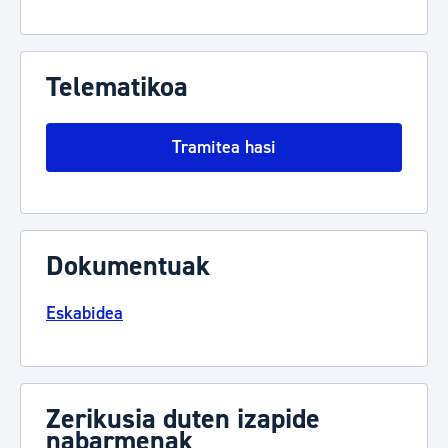
Telematikoa
Tramitea hasi
Dokumentuak
Eskabidea
Zerikusia duten izapide
nabarmenak