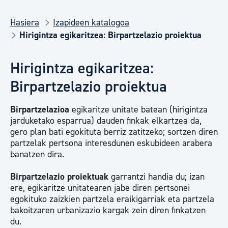
Hasiera
Izapideen katalogoa
Hirigintza egikaritzea: Birpartzelazio proiektua
Hirigintza egikaritzea:
Birpartzelazio proiektua
Birpartzelazioa
egikaritze unitate batean (hirigintza
jarduketako esparrua) dauden finkak elkartzea da,
gero plan bati egokituta berriz zatitzeko; sortzen diren
partzelak pertsona interesdunen eskubideen arabera
banatzen dira.
Birpartzelazio proiektuak
garrantzi handia du; izan
ere, egikaritze unitatearen jabe diren pertsonei
egokituko zaizkien partzela eraikigarriak eta partzela
bakoitzaren urbanizazio kargak zein diren finkatzen
du.