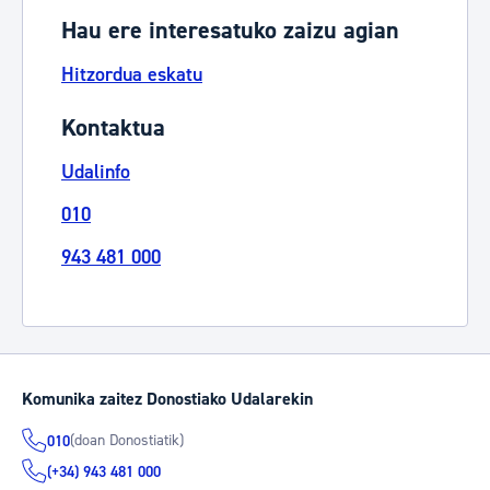
Hau ere interesatuko zaizu agian
Hitzordua eskatu
Kontaktua
Udalinfo
010
943 481 000
Komunika zaitez Donostiako Udalarekin
(doan Donostiatik)
010
(+34) 943 481 000