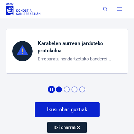
Eduki nagusira joan
Buscar
Karabelen aurrean jarduteko
protokoloa
Erreparatu hondartzetako banderei
egoeraren berri izateko
Ikusi ohar guztiak
Itxi oharrak