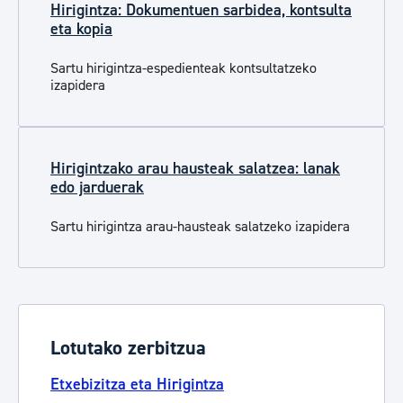
Hirigintza: Dokumentuen sarbidea, kontsulta
eta kopia
Sartu hirigintza-espedienteak kontsultatzeko
izapidera
Hirigintzako arau hausteak salatzea: lanak
edo jarduerak
Sartu h
irigintza arau-hausteak
salatzeko izapidera
Lotutako zerbitzua
Etxebizitza eta Hirigintza