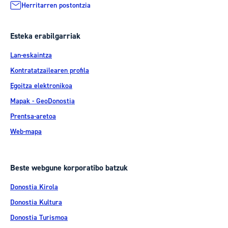
Herritarren postontzia
Esteka erabilgarriak
Lan-eskaintza
Kontratatzailearen profila
Egoitza elektronikoa
Mapak - GeoDonostia
Prentsa-aretoa
Web-mapa
Beste webgune korporatibo batzuk
Donostia Kirola
Donostia Kultura
Donostia Turismoa