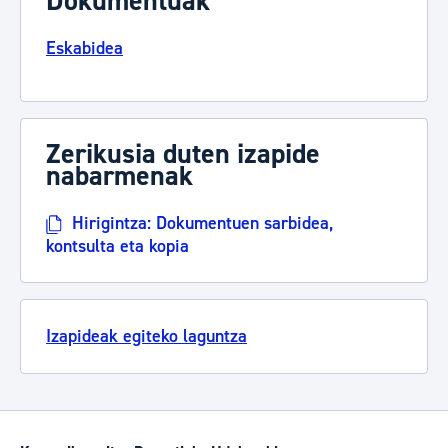
Dokumentuak
Eskabidea
Zerikusia duten izapide
nabarmenak
Hirigintza: Dokumentuen sarbidea,
kontsulta eta kopia
Izapideak egiteko laguntza