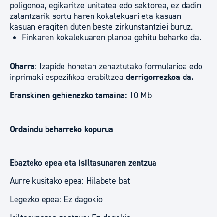
poligonoa, egikaritze unitatea edo sektorea, ez dadin
zalantzarik sortu haren kokalekuari eta kasuan
kasuan eragiten duten beste zirkunstantziei buruz.
Finkaren kokalekuaren planoa gehitu beharko da.
Oharra
: Izapide honetan zehaztutako formularioa edo
inprimaki espezifikoa erabiltzea
derrigorrezkoa da.
Eranskinen gehienezko tamaina:
10 Mb
Ordaindu beharreko kopurua
Ebazteko epea eta isiltasunaren zentzua
Aurreikusitako epea: Hilabete bat
Legezko epea: Ez dagokio