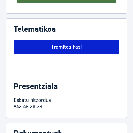
Telematikoa
Tramitea hasi
Presentziala
Eskatu hitzordua
943 48 38 38