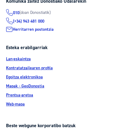
Komunika zaitez Donostiako Udalarekin
(doan Donostiatik)
010
(+34) 943 481 000
Herritarren postontzia
Esteka erabilgarriak
Lan-eskaintza
Kontratatzailearen profila
Egoitza elektronikoa
Mapak - GeoDonostia
Prentsa-aretoa
Web-mapa
Beste webgune korporatibo batzuk