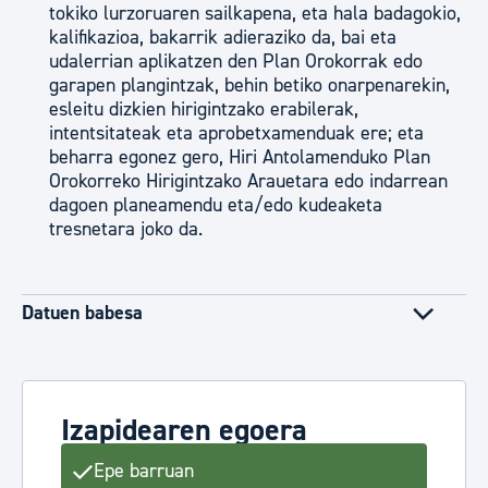
tokiko lurzoruaren sailkapena, eta hala badagokio,
kalifikazioa, bakarrik adieraziko da, bai eta
udalerrian aplikatzen den Plan Orokorrak edo
garapen plangintzak, behin betiko onarpenarekin,
esleitu dizkien hirigintzako erabilerak,
intentsitateak eta aprobetxamenduak ere; eta
beharra egonez gero, Hiri Antolamenduko Plan
Orokorreko Hirigintzako Arauetara edo indarrean
dagoen planeamendu eta/edo kudeaketa
tresnetara joko da.
Datuen babesa
Izapidearen egoera
Epe barruan