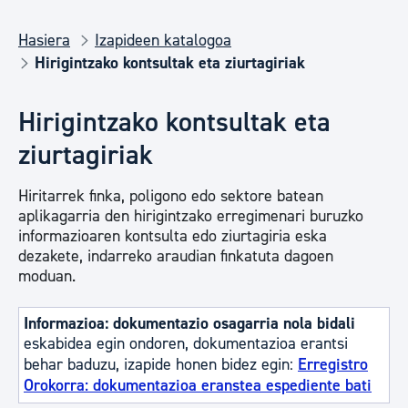
Hasiera
Izapideen katalogoa
Hirigintzako kontsultak eta ziurtagiriak
Hirigintzako kontsultak eta
ziurtagiriak
Hiritarrek finka, poligono edo sektore batean
aplikagarria den hirigintzako erregimenari buruzko
informazioaren kontsulta edo ziurtagiria eska
dezakete, indarreko araudian finkatuta dagoen
moduan.
Informazioa: dokumentazio osagarria nola bidali
eskabidea egin ondoren, dokumentazioa erantsi
behar baduzu, izapide honen bidez egin:
Erregistro
Orokorra: dokumentazioa eranstea espediente bati