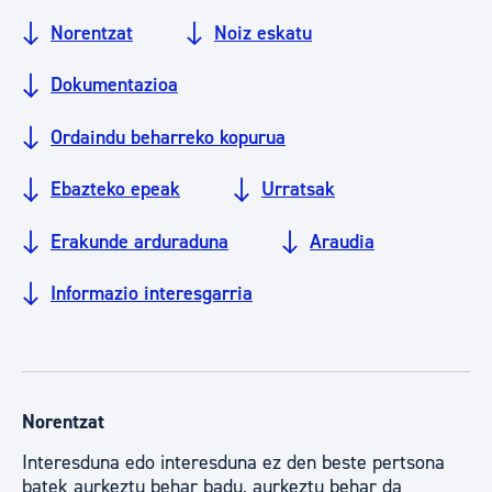
Norentzat
Noiz eskatu
Dokumentazioa
Ordaindu beharreko kopurua
Ebazteko epeak
Urratsak
Erakunde arduraduna
Araudia
Informazio interesgarria
Norentzat
Interesduna edo interesduna ez den beste pertsona
batek aurkeztu behar badu, aurkeztu behar da