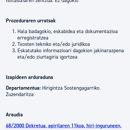
Isiltasunaren zentzua: Ez dagokio
Prozeduraren urratsak
Hala badagokio, eskabidea eta dokumentazioa
erregistratzea
Txosten tekniko eta/edo juridikoa
Eskatutako informazioari dagokion jakinarazpena
eta/edo ziurtagiria igortzea
Izapideen arduraduna
Departamentua:
Hirigintza Sostengagarriko
Zuzendaritza
Araudia
68/2000 Dekretua, apirilaren 11koa, hiri-inguruneen,