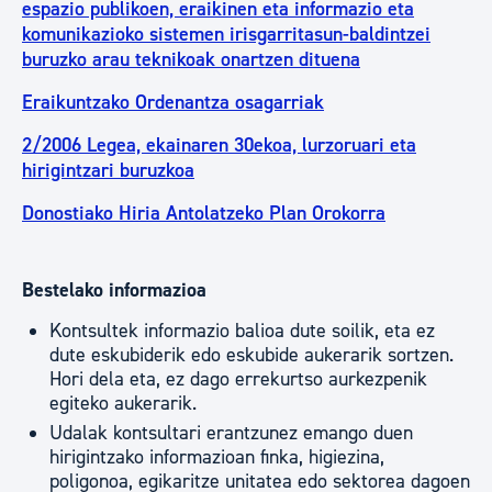
espazio publikoen, eraikinen eta informazio eta
komunikazioko sistemen irisgarritasun-baldintzei
buruzko arau teknikoak onartzen dituena
Eraikuntzako Ordenantza osagarriak
2/2006 Legea, ekainaren 30ekoa, lurzoruari eta
hirigintzari buruzkoa
Donostiako Hiria Antolatzeko Plan Orokorra
Bestelako informazioa
Kontsultek informazio balioa dute soilik, eta ez
dute eskubiderik edo eskubide aukerarik sortzen.
Hori dela eta, ez dago errekurtso aurkezpenik
egiteko aukerarik.
Udalak kontsultari erantzunez emango duen
hirigintzako informazioan finka, higiezina,
poligonoa, egikaritze unitatea edo sektorea dagoen