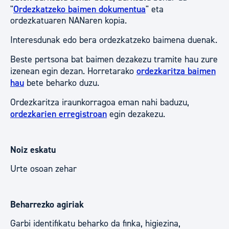
"
Ordezkatzeko baimen dokumentua
" eta
ordezkatuaren NANaren kopia.
Interesdunak edo bera ordezkatzeko baimena duenak.
Beste pertsona bat baimen dezakezu tramite hau zure
izenean egin dezan. Horretarako
ordezkaritza baimen
hau
bete beharko duzu.
Ordezkaritza iraunkorragoa eman nahi baduzu,
ordezkarien erregistroan
egin dezakezu.
Noiz eskatu
Urte osoan zehar
Beharrezko agiriak
Garbi identifikatu beharko da finka, higiezina,