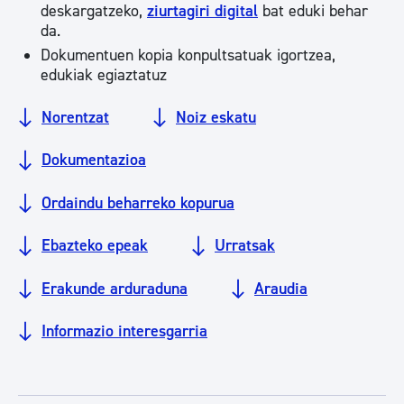
deskargatzeko,
ziurtagiri digital
bat eduki behar
da.
Dokumentuen kopia konpultsatuak igortzea,
edukiak egiaztatuz
Norentzat
Noiz eskatu
Dokumentazioa
Ordaindu beharreko kopurua
Ebazteko epeak
Urratsak
Erakunde arduraduna
Araudia
Informazio interesgarria