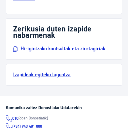
Zerikusia duten izapide
nabarmenak
Hirigintzako kontsultak eta ziurtagiriak
Izapideak egiteko laguntza
Komunika zaitez Donostiako Udalarekin
(doan Donostiatik)
010
(+34) 943 481 000