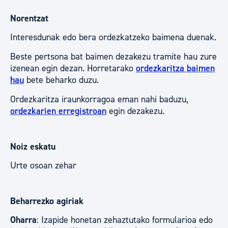
Norentzat
Interesdunak edo bera ordezkatzeko baimena duenak.
Beste pertsona bat baimen dezakezu tramite hau zure
izenean egin dezan. Horretarako
ordezkaritza baimen
hau
bete beharko duzu.
Ordezkaritza iraunkorragoa eman nahi baduzu,
ordezkarien erregistroan
egin dezakezu.
Noiz eskatu
Urte osoan zehar
Beharrezko agiriak
Oharra
: Izapide honetan zehaztutako formularioa edo