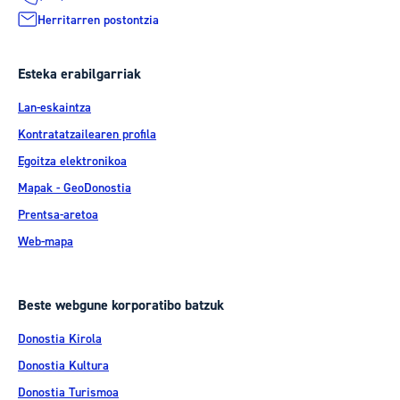
Herritarren postontzia
Esteka erabilgarriak
Lan-eskaintza
Kontratatzailearen profila
Egoitza elektronikoa
Mapak - GeoDonostia
Prentsa-aretoa
Web-mapa
Beste webgune korporatibo batzuk
Donostia Kirola
Donostia Kultura
Donostia Turismoa