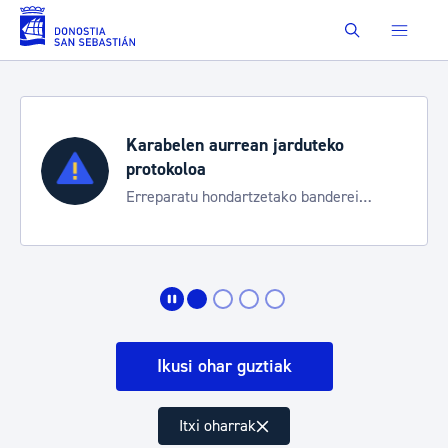
Eduki nagusira joan
Buscar
Karabelen aurrean jarduteko
protokoloa
Erreparatu hondartzetako banderei
egoeraren berri izateko
Ikusi ohar guztiak
Itxi oharrak