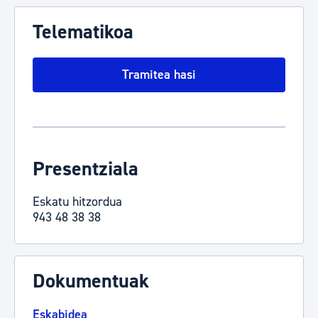
Telematikoa
Tramitea hasi
Presentziala
Eskatu hitzordua
943 48 38 38
Dokumentuak
Eskabidea