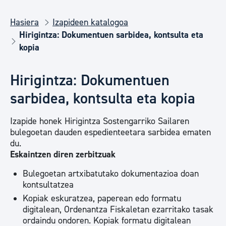
Hasiera
Izapideen katalogoa
Hirigintza: Dokumentuen sarbidea, kontsulta eta
kopia
Hirigintza: Dokumentuen
sarbidea, kontsulta eta kopia
Izapide honek Hirigintza Sostengarriko Sailaren
bulegoetan dauden espedienteetara sarbidea ematen
du.
Eskaintzen diren zerbitzuak
Bulegoetan artxibatutako dokumentazioa doan
kontsultatzea
Kopiak eskuratzea, paperean edo formatu
digitalean, Ordenantza Fiskaletan ezarritako tasak
ordaindu ondoren. Kopiak formatu digitalean