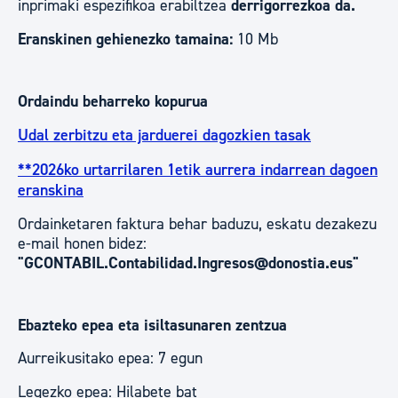
inprimaki espezifikoa erabiltzea
derrigorrezkoa da.
Eranskinen gehienezko tamaina:
10 Mb
Ordaindu beharreko kopurua
Udal zerbitzu eta jarduerei dagozkien tasak
**2026ko urtarrilaren 1etik aurrera indarrean dagoen
eranskina
Ordainketaren faktura behar baduzu, eskatu dezakezu
e-mail honen bidez:
"GCONTABIL.Contabilidad.Ingresos@donostia.eus"
Ebazteko epea eta isiltasunaren zentzua
Aurreikusitako epea: 7 egun
Legezko epea: Hilabete bat