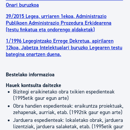
Onari buruzkoa
39/2015 Legea, urriaren 1ekoa, Administrazio
Publikoen Administrazio Prozedura Erkidearena
(testu finkatua eta ondorengo aldaketak)
1/1996 Legegintzako Errege Dekretua, apirilaren
12koa, Jabetza Intelektualari buruzko Legearen testu
bategina onartzen duena.
Bestelako informazioa
Hauek kontsulta daitezke
Bizitegi eraikinetako obra txikien espedienteak
(1995etik gaur egun arte)
Obra handien espedienteak: eraikuntza proiektuak,
zehapenak, aurriak, etab. (1992tik gaur egun arte)
Jarduera espedienteak: lokaletako obrak, jarduera
lizentziak, jarduera salaketak, etab. (1995etik gaur