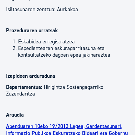
Isiltasunaren zentzua: Aurkakoa
Prozeduraren urratsak
Eskabidea erregistratzea
Espedientearen eskuragarritasuna eta
kontsultatzeko dagoen epea jakinaraztea
Izapideen arduraduna
Departamentua:
Hirigintza Sostengagarriko
Zuzendaritza
Araudia
Abenduaren 10eko 19/2013 Legea, Gardentasunari,
Informazio Publikoa Eskuratzeko Bideari eta Gobernu