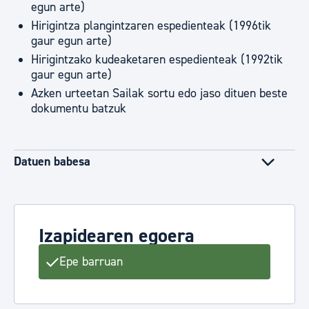
egun arte)
Hirigintza plangintzaren espedienteak (1996tik
gaur egun arte)
Hirigintzako kudeaketaren espedienteak (1992tik
gaur egun arte)
Azken urteetan Sailak sortu edo jaso dituen beste
dokumentu batzuk
Datuen babesa
Izapidearen egoera
Epe barruan