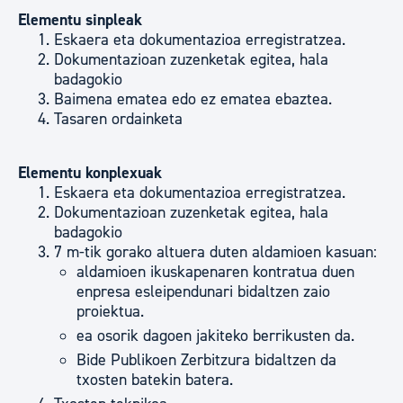
Elementu sinpleak
Eskaera eta dokumentazioa erregistratzea.
Dokumentazioan zuzenketak egitea, hala
badagokio
Baimena ematea edo ez ematea ebaztea.
Tasaren ordainketa
Elementu konplexuak
Eskaera eta dokumentazioa erregistratzea.
Dokumentazioan zuzenketak egitea, hala
badagokio
7 m-tik gorako altuera duten aldamioen kasuan:
aldamioen ikuskapenaren kontratua duen
enpresa esleipendunari bidaltzen zaio
proiektua.
ea osorik dagoen jakiteko berrikusten da.
Bide Publikoen Zerbitzura bidaltzen da
txosten batekin batera.