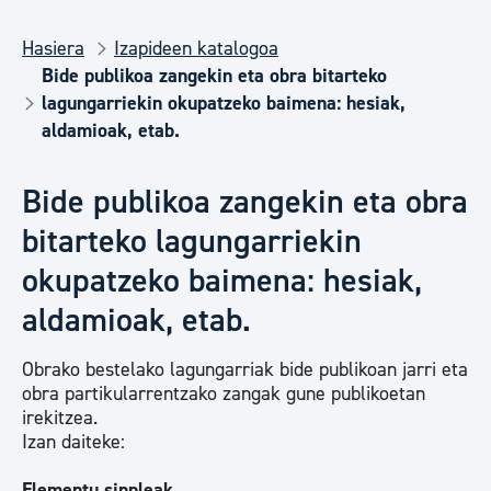
Hasiera
Izapideen katalogoa
Bide publikoa zangekin eta obra bitarteko
lagungarriekin okupatzeko baimena: hesiak,
aldamioak, etab.
Bide publikoa zangekin eta obra
bitarteko lagungarriekin
okupatzeko baimena: hesiak,
aldamioak, etab.
Obrako bestelako lagungarriak bide publikoan jarri eta
obra partikularrentzako zangak gune publikoetan
irekitzea.
Izan daiteke:
Elementu sinpleak