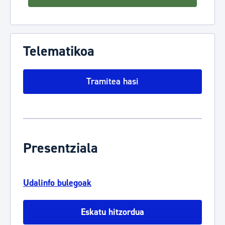
Telematikoa
Tramitea hasi
Presentziala
Udalinfo bulegoak
Eskatu hitzordua