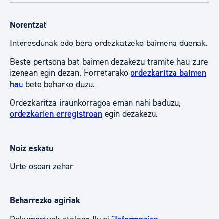
Norentzat
Interesdunak edo bera ordezkatzeko baimena duenak.
Beste pertsona bat baimen dezakezu tramite hau zure
izenean egin dezan. Horretarako
ordezkaritza baimen
hau
bete beharko duzu.
Ordezkaritza iraunkorragoa eman nahi baduzu,
ordezkarien erregistroan
egin dezakezu.
Noiz eskatu
Urte osoan zehar
Beharrezko agiriak