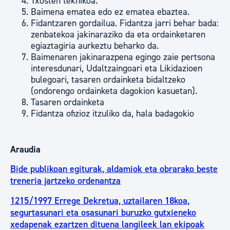
Txosten teknikoa.
Baimena ematea edo ez ematea ebaztea.
Fidantzaren gordailua. Fidantza jarri behar bada:
zenbatekoa jakinaraziko da eta ordainketaren
egiaztagiria aurkeztu beharko da.
Baimenaren jakinarazpena egingo zaie pertsona
interesdunari, Udaltzaingoari eta Likidazioen
bulegoari, tasaren ordainketa bidaltzeko
(ondorengo ordainketa dagokion kasuetan).
Tasaren ordainketa
Fidantza ofizioz itzuliko da, hala badagokio
Araudia
Bide publikoan egiturak, aldamiok eta obrarako beste
treneria jartzeko ordenantza
1215/1997 Errege Dekretua, uztailaren 18koa,
segurtasunari eta osasunari buruzko gutxieneko
xedapenak ezartzen dituena langileek lan ekipoak