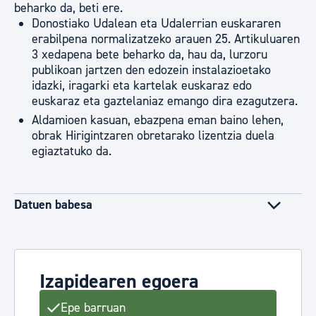
beharko da, beti ere.
Donostiako Udalean eta Udalerrian euskararen
erabilpena normalizatzeko arauen 25. Artikuluaren
3 xedapena bete beharko da, hau da, lurzoru
publikoan jartzen den edozein instalazioetako
idazki, iragarki eta kartelak euskaraz edo
euskaraz eta gaztelaniaz emango dira ezagutzera.
Aldamioen kasuan, ebazpena eman baino lehen,
obrak Hirigintzaren obretarako lizentzia duela
egiaztatuko da.
Datuen babesa
Izapidearen egoera
Epe barruan