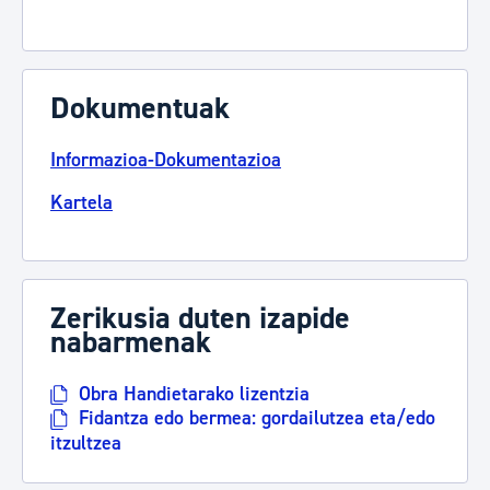
Dokumentuak
Informazioa-Dokumentazioa
Kartela
Zerikusia duten izapide
nabarmenak
Obra Handietarako lizentzia
Fidantza edo bermea: gordailutzea eta/edo
itzultzea