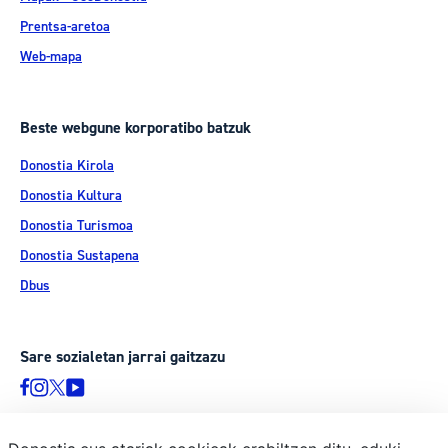
Prentsa-aretoa
Web-mapa
Beste webgune korporatibo batzuk
Donostia Kirola
Donostia Kultura
Donostia Turismoa
Donostia Sustapena
Dbus
Sare sozialetan jarrai gaitzazu