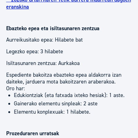
eranskina
Ebazteko epea eta isiltasunaren zentzua
Aurreikusitako epea: Hilabete bat
Legezko epea: 3 hilabete
Isiltasunaren zentzua: Aurkakoa
Espediente bakoitza ebazteko epea aldakorra izan
daiteke, jarduera mota bakoitzaren araberakoa.
Oro har:
Edukiontziak (eta fatxada ixteko hesiak): 1 aste.
Gainerako elementu sinpleak: 2 aste
Elementu konplexuak: 1 hilabete.
Prozeduraren urratsak