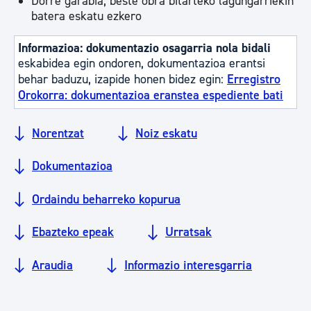
Dorre garabia, beste obra bitarteko lagungarriekin
batera eskatu ezkero
Informazioa: dokumentazio osagarria nola bidali
eskabidea egin ondoren, dokumentazioa erantsi
behar baduzu, izapide honen bidez egin:
Erregistro
Orokorra: dokumentazioa eranstea espediente bati
Norentzat
Noiz eskatu
Dokumentazioa
Ordaindu beharreko kopurua
Ebazteko epeak
Urratsak
Araudia
Informazio interesgarria