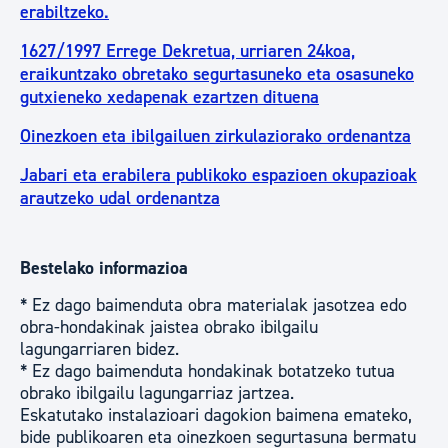
erabiltzeko.
1627/1997 Errege Dekretua, urriaren 24koa,
eraikuntzako obretako segurtasuneko eta osasuneko
gutxieneko xedapenak ezartzen dituena
Oinezkoen eta ibilgailuen zirkulaziorako ordenantza
Jabari eta erabilera publikoko espazioen okupazioak
arautzeko udal ordenantza
Bestelako informazioa
* Ez dago baimenduta obra materialak jasotzea edo
obra-hondakinak jaistea obrako ibilgailu
lagungarriaren bidez.
* Ez dago baimenduta hondakinak botatzeko tutua
obrako ibilgailu lagungarriaz jartzea.
Eskatutako instalazioari dagokion baimena emateko,
bide publikoaren eta oinezkoen segurtasuna bermatu