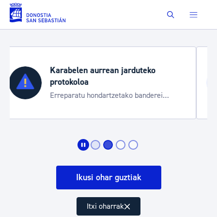
Eduki nagusira joan
Buscar
Aste Nagusia 2026
Trafiko mozketak eta garraio zerbitzu
bereziak
Ikusi ohar guztiak
Itxi oharrak