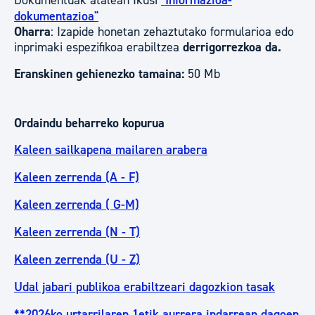
Dokumentuak atalean Ikusi
"Informazioa-
dokumentazioa"
Oharra
: Izapide honetan zehaztutako formularioa edo
inprimaki espezifikoa erabiltzea
derrigorrezkoa da.
Eranskinen gehienezko tamaina:
50 Mb
Ordaindu beharreko kopurua
Kaleen sailkapena mailaren arabera
Kaleen zerrenda (A - F)
Kaleen zerrenda ( G-M)
Kaleen zerrenda (N - T)
Kaleen zerrenda (U - Z)
Udal jabari publikoa erabiltzeari dagozkion tasak
**2026ko urtarrilaren 1etik aurrera indarrean dagoen