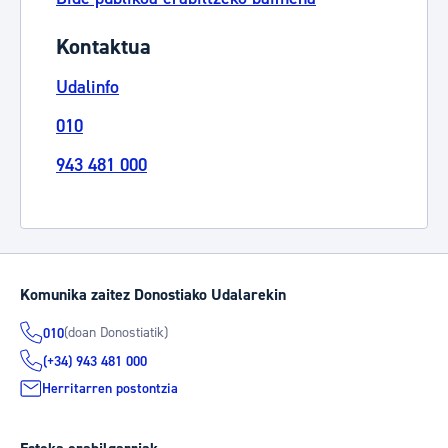
Kontaktua
Udalinfo
010
943 481 000
Komunika zaitez Donostiako Udalarekin
(doan Donostiatik)
010
(+34) 943 481 000
Herritarren postontzia