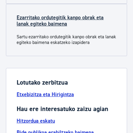
Ezarritako ordutegitik kanpo obrak eta
lanak egiteko baimena
Sartu
ezarritako ordutegitik kanpo obrak eta lanak
e
giteko baimena eskatzeko izapidera
Lotutako zerbitzua
Etxebizitza eta Hirigintza
Hau ere interesatuko zaizu agian
Hitzordua eskatu
Bide publikoa erabiltzeko baimena