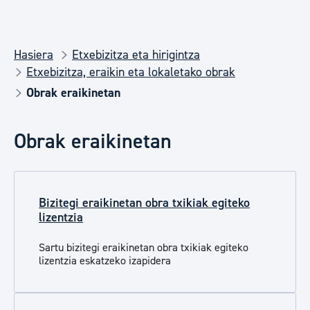
Hasiera
Etxebizitza eta hirigintza
Etxebizitza, eraikin eta lokaletako obrak
Obrak eraikinetan
Obrak eraikinetan
Bizitegi eraikinetan obra txikiak egiteko
lizentzia
Sartu b
izitegi eraikinetan obra txikiak e
giteko
lizentzia eskatzeko izapidera