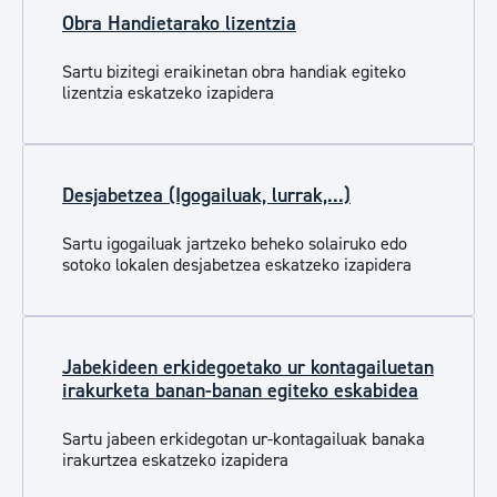
Obra Handietarako lizentzia
Sartu b
izitegi eraikinetan obra handiak e
giteko
lizentzia eskatzeko izapidera
Desjabetzea (Igogailuak, lurrak,...)
Sartu igogailuak jartzeko beheko solairuko edo
sotoko lokalen desjabetzea
eskatzeko izapidera
Jabekideen erkidegoetako ur kontagailuetan
irakurketa banan-banan egiteko eskabidea
Sartu jabeen erkidegotan ur-kontagailuak banaka
irakurtzea eskatzeko izapidera