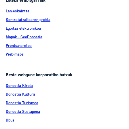
Esteka erabilgarriak
Lan-eskaintza
Kontratatzailearen profila
Egoitza elektronikoa
Mapak - GeoDonostia
Prentsa-aretoa
Web-mapa
Beste webgune korporatibo batzuk
Donostia Kirola
Donostia Kultura
Donostia Turismoa
Donostia Sustapena
Dbus