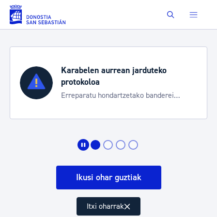
Eduki nagusira joan
Buscar
Karabelen aurrean jarduteko
protokoloa
Erreparatu hondartzetako banderei
egoeraren berri izateko
Ikusi ohar guztiak
Itxi oharrak