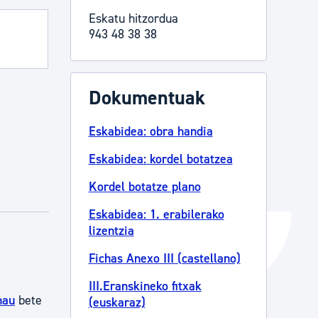
Eskatu hitzordua
Izapideen katalogoa
943 48 38 38
Tramitaziorako laguntza
Dokumentuak
Eskabidea: obra handia
Eskabidea: kordel botatzea
Kordel botatze plano
Eskabidea: 1. erabilerako
lizentzia
Fichas Anexo III (castellano)
III.Eranskineko fitxak
hau
bete
(euskaraz)