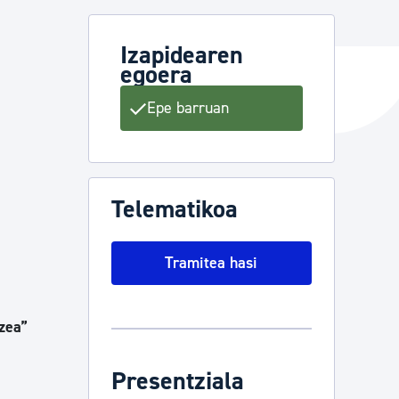
Izapidearen
egoera
ta enplegua
Epe barruan
ubideak eta bizikidetza
Telematikoa
Tramitea hasi
tzea
”
Presentziala