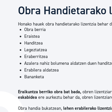
Herritarren segurtasuna eta larrialdiak
Obra Handietarako l
Osasun publikoa, animaliak eta kontsumoa
Honako hauek obra handietarako lizentzia behar d
Obra berria
Eraistea
Haurrak eta gazteak
Handitzea
Legeztatzea
Eraberritzea
Herritarren partaidetza eta elkartegintza
Azalera nahiz bolumena aldatzen duen handitz
Erabilera aldatzea
Bananketa
Kirola
Eraikuntza berriko obra bat bada,
obren lizentzia
eskabidea
ere aurkeztu behar da, obren lizentzia
Obra handia bukatzean,
lehen erabilerako lizentz