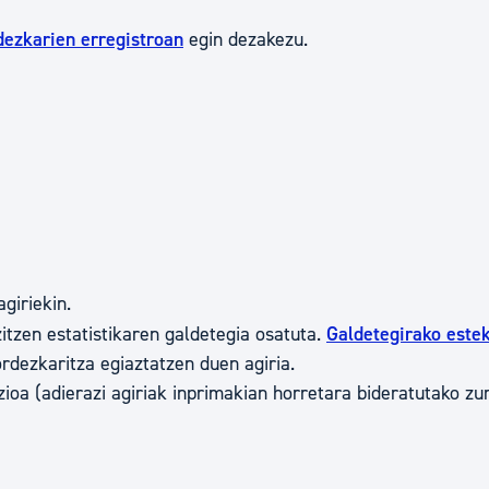
dezkarien erregistroan
egin dezakezu.
giriekin.
itzen estatistikaren galdetegia osatuta.
Galdetegirako este
rdezkaritza egiaztatzen duen agiria.
ioa (adierazi agiriak inprimakian horretara bideratutako zu