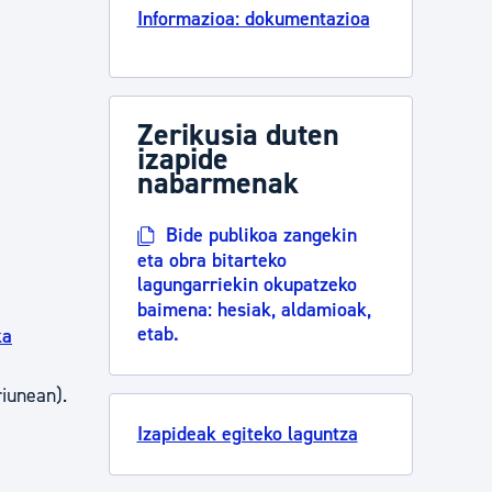
Informazioa: dokumentazioa
Zerikusia duten
izapide
nabarmenak
Bide publikoa zangekin
eta obra bitarteko
lagungarriekin okupatzeko
baimena: hesiak, aldamioak,
etab.
ka
riunean).
Izapideak egiteko laguntza