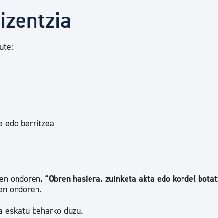
Euskara
izentzia
Garapen ekonomikoa e
ute:
Berdintasuna, Giza Esk
Kultura
e edo berritzea
Turismoa
ren ondoren
,
“
Obren hasiera, zuinketa akta edo kordel bota
ren ondoren.
ia
eskatu beharko duzu.