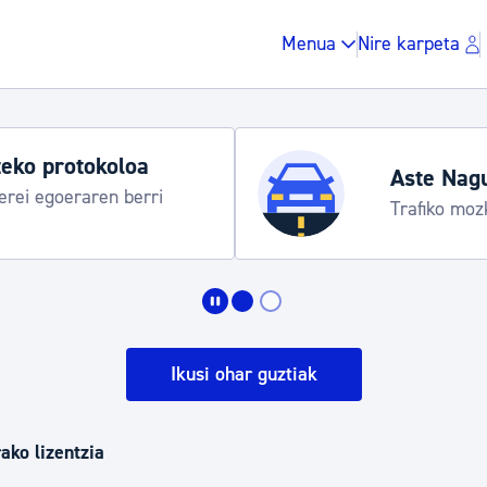
Menua
Nire karpeta
Aste Nagusia 2026: egitaraua
Abuztuak 8-15
Zergak eta isunak
Etxebizitza eta hirig
Ikusi ohar guztiak
Gune publikoa, ho
ako lizentzia