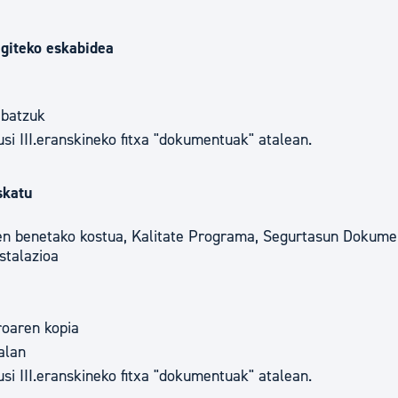
egiteko eskabidea
 batzuk
i III.eranskineko fitxa "dokumentuak" atalean.
skatu
aren benetako kostua, Kalitate Programa, Segurtasun Dokum
stalazioa
roaren kopia
alan
i III.eranskineko fitxa "dokumentuak" atalean.