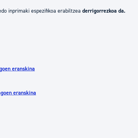
edo inprimaki espezifikoa erabiltzea
derrigorrezkoa da.
agoen eranskina
agoen eranskina