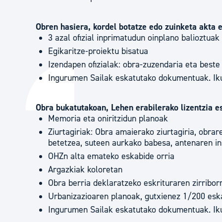
Obren hasiera, kordel botatze edo zuinketa akta 
3 azal ofizial inprimatudun oinplano balioztuak
Egikaritze-proiektu bisatua
Izendapen ofizialak: obra-zuzendaria eta beste
Ingurumen Sailak eskatutako dokumentuak. Ikus
Obra bukatutakoan, Lehen erabilerako lizentzia e
Memoria eta oniritzidun planoak
Ziurtagiriak: Obra amaierako ziurtagiria, obr
betetzea, suteen aurkako babesa, antenaren in
OHZn alta emateko eskabide orria
Argazkiak koloretan
Obra berria deklaratzeko eskrituraren zirribor
Urbanizazioaren planoak, gutxienez 1/200 esk
Ingurumen Sailak eskatutako dokumentuak. Ikus