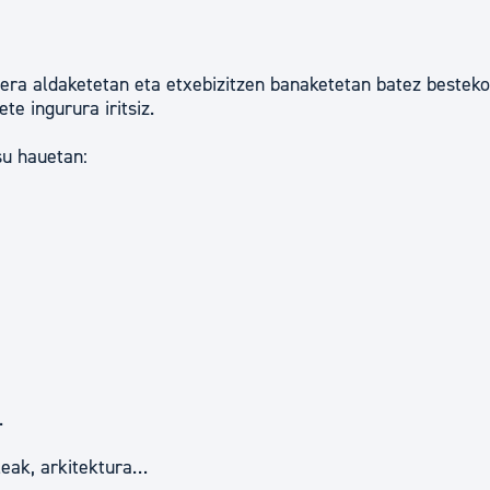
lera aldaketetan eta etxebizitzen banaketetan batez bestek
te ingurura iritsiz.
su hauetan:
.
ileak, arkitektura…