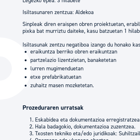
Legezko epea: 3 hilabete
Isiltasunaren zentzua: Aldekoa
Sinpleak diren eraispen obren proiektuetan, erabi
pixka bat murriztu daiteke, kasu batzuetan 1 hilabe
Isiltasunak zentzu negatiboa izango du honako ka
eraikuntza berriko obren eraikuntzan
partzelazio lizentzietan, banaketetan
lurren mugimenduetan
etxe prefabrikatuetan
zuhaitz masen mozketetan.
Prozeduraren urratsak
Eskabidea eta dokumentazioa erregistratzea
Hala badagokio, dokumentazioa zuzentzea.
Txosten tekniko eta/edo juridikoak: Suhiltza