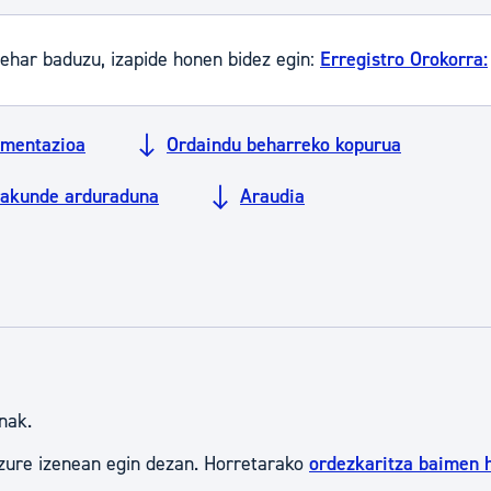
tea
Udal administrazioa
ehar baduzu, izapide honen bidez egin:
Erregistro Orokorra:
Iragarki ofizialen taula
Egutegi fiskala
mentazioa
Ordaindu beharreko kopurua
enda
Gardentasun ataria
rakunde arduraduna
Araudia
nak.
zure izenean egin dezan. Horretarako
ordezkaritza baimen 