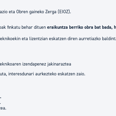
lazio eta Obren gaineko Zerga (EIOZ).
oak finkatu behar dituen
eraikuntza berriko obra bat bada, 
teknikoekin eta lizentzian eskatzen diren aurretiazko baldin
teknikoaren izendapenez jakinaraztea
ta, interesdunari aurkezteko eskatzen zaio.
.
.
ea.