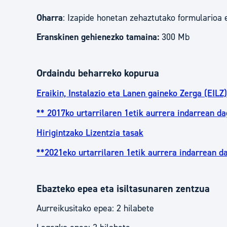
Oharra
: Izapide honetan zehaztutako formularioa 
Eranskinen gehienezko tamaina:
300 Mb
Ordaindu beharreko kopurua
Eraikin, Instalazio eta Lanen gaineko Zerga (EILZ)
** 2017ko urtarrilaren 1etik aurrera indarrean d
Hirigintzako Lizentzia tasak
**2021eko urtarrilaren 1etik aurrera indarrean d
Ebazteko epea eta isiltasunaren zentzua
Aurreikusitako epea: 2 hilabete