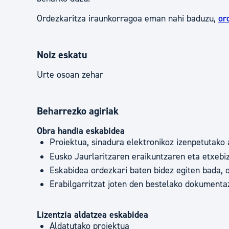
Ordezkaritza iraunkorragoa eman nahi baduzu,
or
Noiz eskatu
Urte osoan zehar
Beharrezko agiriak
Obra handia eskabidea
Proiektua, sinadura elektronikoz izenpetutako a
Eusko Jaurlaritzaren eraikuntzaren eta etxebiz
Eskabidea ordezkari baten bidez egiten bada, o
Erabilgarritzat joten den bestelako dokumentaz
Lizentzia aldatzea eskabidea
Aldatutako proiektua