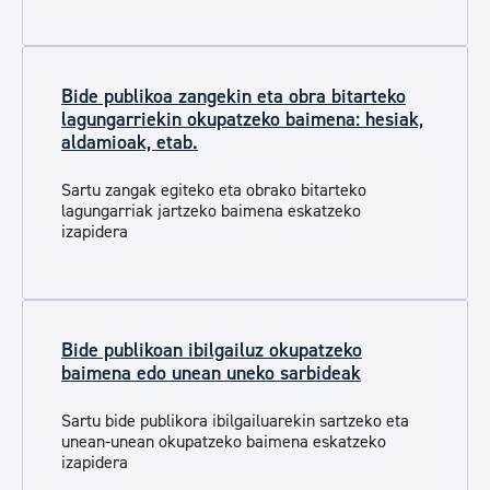
Bide publikoa zangekin eta obra bitarteko
lagungarriekin okupatzeko baimena: hesiak,
aldamioak, etab.
Sartu zangak egiteko eta obrako bitarteko
lagungarriak jartzeko baimena eskatzeko
izapidera
Bide publikoan ibilgailuz okupatzeko
baimena edo unean uneko sarbideak
Sartu bide publikora ibilgailuarekin sartzeko eta
unean-unean okupatzeko baimena eskatzeko
izapidera