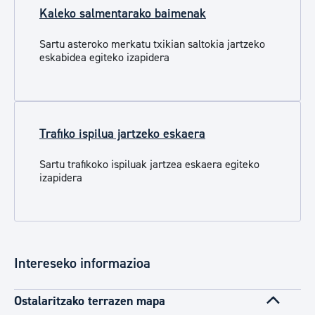
Kaleko salmentarako baimenak
Sartu asteroko merkatu txikian saltokia jartzeko
eskabidea egiteko izapidera
Trafiko ispilua jartzeko eskaera
Sartu trafikoko ispiluak jartzea eskaera egiteko
izapidera
Intereseko informazioa
Ostalaritzako terrazen mapa