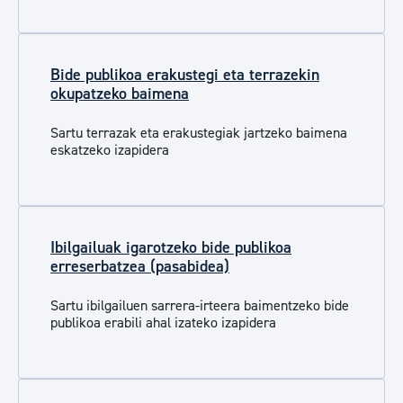
Bide publikoa erakustegi eta terrazekin
okupatzeko baimena
Sartu terrazak eta erakustegiak jartzeko baimena
eskatzeko izapidera
Ibilgailuak igarotzeko bide publikoa
erreserbatzea (pasabidea)
Sartu ibilgailuen sarrera-irteera baimentzeko bide
publikoa erabili ahal izateko izapidera