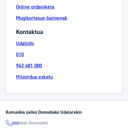
Online ordainketa
Mugikortasun baimenak
Kontaktua
Udalinfo
010
943 481 000
Hitzordua eskatu
Komunika zaitez Donostiako Udalarekin
(doan Donostiatik)
010