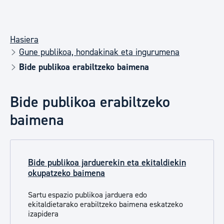
Hasiera
Gune publikoa, hondakinak eta ingurumena
Bide publikoa erabiltzeko baimena
Bide publikoa erabiltzeko
baimena
Bide publikoa jarduerekin eta ekitaldiekin
okupatzeko baimena
Sartu espazio publikoa jarduera edo
ekitaldietarako erabiltzeko baimena eskatzeko
izapidera