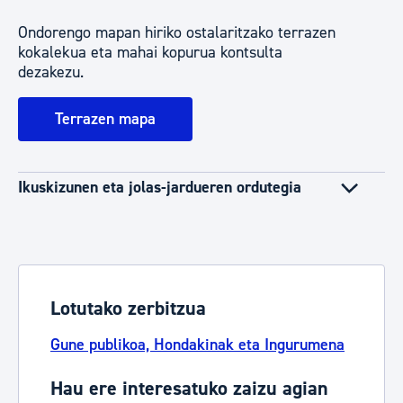
Ondorengo mapan hiriko ostalaritzako terrazen
kokalekua eta mahai kopurua kontsulta
dezakezu.
Terrazen mapa
Ikuskizunen eta jolas-jardueren ordutegia
Lotutako zerbitzua
Gune publikoa, Hondakinak eta Ingurumena
Hau ere interesatuko zaizu agian