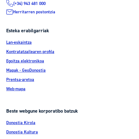
(+34) 943 481 000
Herritarren postontzia
Esteka erabilgarriak
Lan-eskaintza
Kontratatzailearen profila
Egoitza elektronikoa
Mapak - GeoDonostia
Prentsa-aretoa
Web-mapa
Beste webgune korporatibo batzuk
Donostia Kirola
Donostia Kultura