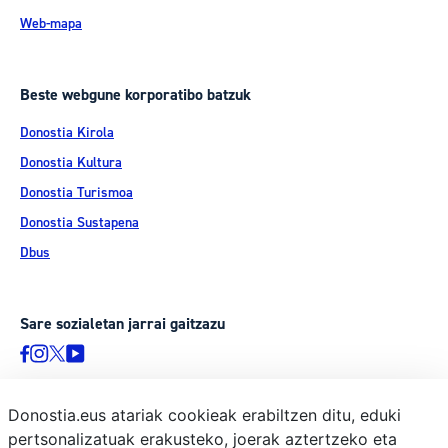
Web-mapa
Beste webgune korporatibo batzuk
Donostia Kirola
Donostia Kultura
Donostia Turismoa
Donostia Sustapena
Dbus
Sare sozialetan jarrai gaitzazu
Donostia.eus atariak cookieak erabiltzen ditu, eduki
pertsonalizatuak erakusteko, joerak aztertzeko eta
© Donostiako Udala, Ijentea 1, 20003 Donostia