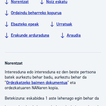
Norentzat
Noiz eskatu
Ordaindu beharreko kopurua
Ebazteko epeak
Urratsak
Erakunde arduraduna
Araudia
Norentzat
Interesduna edo interesduna ez den beste pertsona
batek aurkeztu behar badu, aurkeztu behar da
"
Ordezkatzeko baimen dokumentua
" eta
ordezkatuaren NANaren kopia.
Betekizuna: eskabidea 1 aste lehenago egin behar da