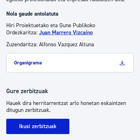
Nola gaude antolatuta
Hiri Proiektuetako eta Gune Publikoko
Ordezkaritza:
Juan Marrero Vizcaíno
Zuzendaritza: Alfonso Vazquez Altuna
Organigrama
Gure zerbitzuak
Hauek dira herritarrentzat arlo honetan eskaintzen
ditugun zerbitzuak.
Ikusi zerbitzuak