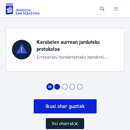
Eduki nagusira joan
Buscar
Karabelen aurrean jarduteko
protokoloa
Erreparatu hondartzetako banderei
egoeraren berri izateko
Ikusi ohar guztiak
Itxi oharrak