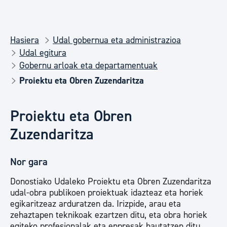
Hasiera
Udal gobernua eta administrazioa
Udal egitura
Gobernu arloak eta departamentuak
Proiektu eta Obren Zuzendaritza
Proiektu eta Obren
Zuzendaritza
Nor gara
Donostiako Udaleko Proiektu eta Obren Zuzendaritza
udal-obra publikoen proiektuak idazteaz eta horiek
egikaritzeaz arduratzen da. Irizpide, arau eta
zehaztapen teknikoak ezartzen ditu, eta obra horiek
egiteko profesionalak eta enpresak hautatzen ditu.