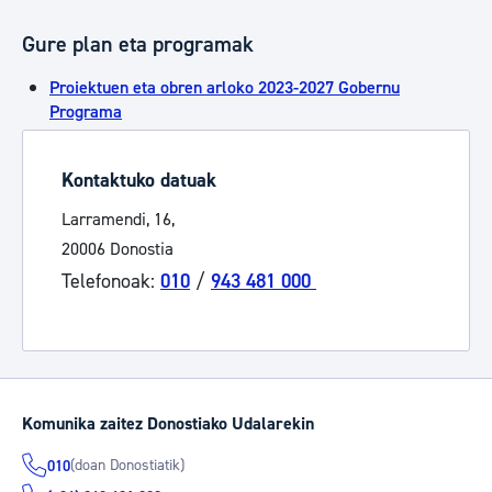
Gure plan eta programak
Proiektuen eta obren arloko 2023-2027 Gobernu
Programa
Kontaktuko datuak
Larramendi, 16,
20006 Donostia
Telefonoak:
010
/
943 481 000
Komunika zaitez Donostiako Udalarekin
(doan Donostiatik)
010