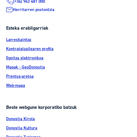
(+34) 943 481 000
Herritarren postontzia
Esteka erabilgarriak
Lan-eskaintza
Kontratatzailearen profila
Egoitza elektronikoa
Mapak - GeoDonostia
Prentsa-aretoa
Web-mapa
Beste webgune korporatibo batzuk
Donostia Kirola
Donostia Kultura