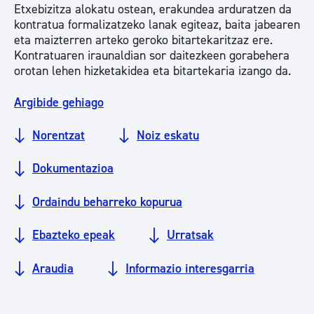
Etxebizitza alokatu ostean, erakundea arduratzen da
kontratua formalizatzeko lanak egiteaz, baita jabearen
eta maizterren arteko geroko bitartekaritzaz ere.
Kontratuaren iraunaldian sor daitezkeen gorabehera
orotan lehen hizketakidea eta bitartekaria izango da.
Argibide gehiago
Norentzat
Noiz eskatu
Dokumentazioa
Ordaindu beharreko kopurua
Ebazteko epeak
Urratsak
Araudia
Informazio interesgarria