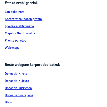
Esteka erabilgarriak
Lan-eskaintza
Kontratatzailearen profila
Egoitza elektronikoa
Mapak - GeoDonostia
Prentsa-aretoa
Web-mapa
Beste webgune korporatibo batzuk
Donostia Kirola
Donostia Kultura
Donostia Turismoa
Donostia Sustapena
Dbus