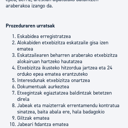
araberakoa izango da.
Prozeduraren urratsak
Eskabidea erregistratzea
Alokabiden etxebizitza eskatzaile gisa izen
ematea
Eskatzailearen beharren araberako etxebizitza
alokairuan hartzeko hautatzea
Etxebizitza ikusteko hitzordua jartzea eta 24
orduko epea ematea erantzuteko
Interesdunak etxebizitza onartzea
Dokumentuak aurkeztea
Etxegintzak egiaztatzea baldintzak betetzen
direla
Jabeak eta maizterrak errentamendu kontratua
sinatzea, baita abala ere, hala badagokio
Giltzak ematea
Jabeari fidantza ematea