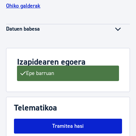
Ohiko galderak
Datuen babesa
Izapidearen egoera
Epe barruan
Telematikoa
Tramitea hasi