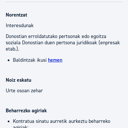
Norentzat
Interesdunak
Donostian erroldatutako pertsonak edo egoitza
soziala Donostian duen pertsona juridikoak (enpresak
etab.).
Baldintzak ikusi
hemen
Noiz eskatu
Urte osoan zehar
Beharrezko agiriak
Kontratua sinatu aurretik aurkeztu beharreko
agiriak: