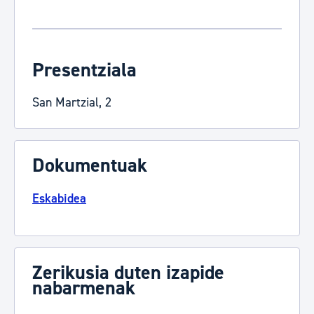
Presentziala
San Martzial, 2
Dokumentuak
Eskabidea
Zerikusia duten izapide
nabarmenak