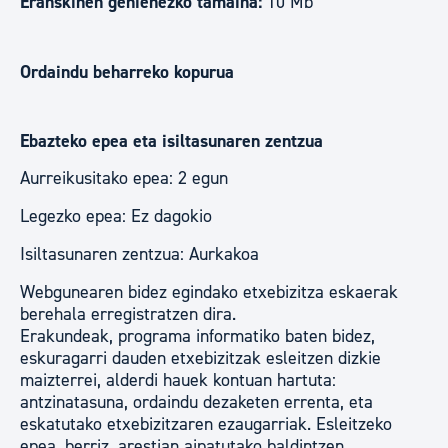
Eranskinen gehienezko tamaina:
10 Mb
Ordaindu beharreko kopurua
Ebazteko epea eta isiltasunaren zentzua
Aurreikusitako epea: 2 egun
Legezko epea: Ez dagokio
Isiltasunaren zentzua: Aurkakoa
Webgunearen bidez egindako etxebizitza eskaerak
berehala erregistratzen dira.
Erakundeak, programa informatiko baten bidez,
eskuragarri dauden etxebizitzak esleitzen dizkie
maizterrei, alderdi hauek kontuan hartuta:
antzinatasuna, ordaindu dezaketen errenta, eta
eskatutako etxebizitzaren ezaugarriak. Esleitzeko
epea, berriz, arestian aipatutako baldintzen