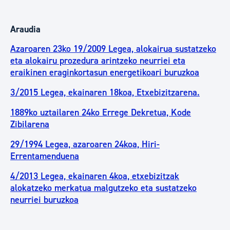
Araudia
Azaroaren 23ko 19/2009 Legea, alokairua sustatzeko
eta alokairu prozedura arintzeko neurriei eta
eraikinen eraginkortasun energetikoari buruzkoa
3/2015 Legea, ekainaren 18koa, Etxebizitzarena.
1889ko uztailaren 24ko Errege Dekretua, Kode
Zibilarena
29/1994 Legea, azaroaren 24koa, Hiri-
Errentamenduena
4/2013 Legea, ekainaren 4koa, etxebizitzak
alokatzeko merkatua malgutzeko eta sustatzeko
neurriei buruzkoa