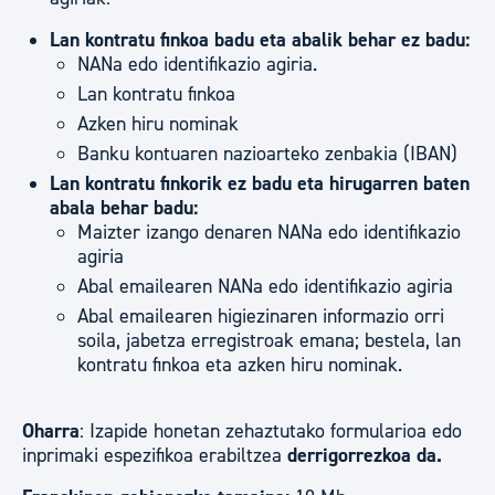
Lan kontratu finkoa badu eta abalik behar ez badu:
NANa edo identifikazio agiria.
Lan kontratu finkoa
Azken hiru nominak
Banku kontuaren nazioarteko zenbakia (IBAN)
Lan kontratu finkorik ez badu eta hirugarren baten
abala behar badu:
Maizter izango denaren NANa edo identifikazio
agiria
Abal emailearen NANa edo identifikazio agiria
Abal emailearen higiezinaren informazio orri
soila, jabetza erregistroak emana; bestela, lan
kontratu finkoa eta azken hiru nominak.
Oharra
: Izapide honetan zehaztutako formularioa edo
inprimaki espezifikoa erabiltzea
derrigorrezkoa da.