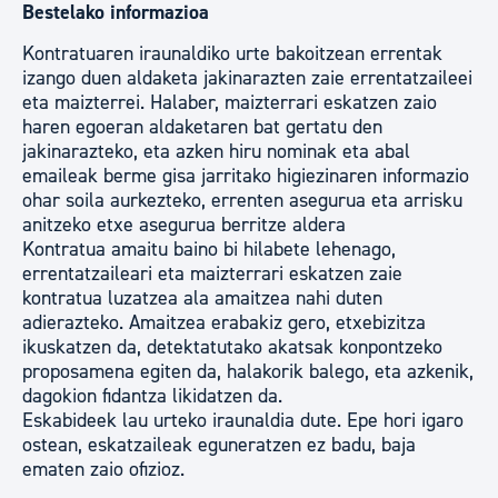
Bestelako informazioa
Kontratuaren iraunaldiko urte bakoitzean errentak
izango duen aldaketa jakinarazten zaie errentatzaileei
eta maizterrei. Halaber, maizterrari eskatzen zaio
haren egoeran aldaketaren bat gertatu den
jakinarazteko, eta azken hiru nominak eta abal
emaileak berme gisa jarritako higiezinaren informazio
ohar soila aurkezteko, errenten asegurua eta arrisku
anitzeko etxe asegurua berritze aldera
Kontratua amaitu baino bi hilabete lehenago,
errentatzaileari eta maizterrari eskatzen zaie
kontratua luzatzea ala amaitzea nahi duten
adierazteko. Amaitzea erabakiz gero, etxebizitza
ikuskatzen da, detektatutako akatsak konpontzeko
proposamena egiten da, halakorik balego, eta azkenik,
dagokion fidantza likidatzen da.
Eskabideek lau urteko iraunaldia dute. Epe hori igaro
ostean, eskatzaileak eguneratzen ez badu, baja
ematen zaio ofizioz.