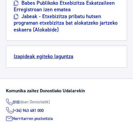
Babes Publikoko Etxebizitza Eskatzaileen
Erregistroan izen ematea
Jabeak - Etxebizitza pribatu hutsen
programan etxebizitza bat alokatzeko jartzeko
eskaera (Alokabide)
Izapideak egiteko laguntza
Komunika zaitez Donostiako Udalarekin
(doan Donostiatik)
010
(+34) 943 481 000
Herritarren postontzia