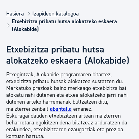
Hasiera
Izapideen katalogoa
Etxebizitza pribatu hutsa alokatzeko eskaera
(Alokabide)
Etxebizitza pribatu hutsa
alokatzeko eskaera (Alokabide)
Etxegintzak, Alokabide programaren bitartez,
etxebizitza pribatu hutsak alokatzea sustatzen du.
Merkatuko prezioak baino merkeago etxebizitza bat
alokatu nahi dutenen eta etxea alokatzeko jarri nahi
dutenen arteko harremanak bultzatzen ditu,
maizterrei zenbait
abantaila
emanez.
Eskuragai dauden etxebizitzen artean maizterren
beharretara egokitzen dena bilatzeaz arduratzen da
erakundea, etxebizitzaren ezaugarriak eta prezioa
kontuan hartuta.