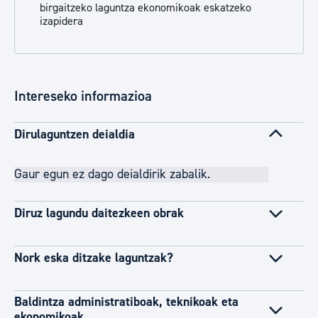
birgaitzeko laguntza ekonomikoak eskatzeko
izapidera
Intereseko informazioa
Dirulaguntzen deialdia
Gaur egun ez dago deialdirik zabalik.
Diruz lagundu daitezkeen obrak
Nork eska ditzake laguntzak?
Baldintza administratiboak, teknikoak eta
ekonomikoak