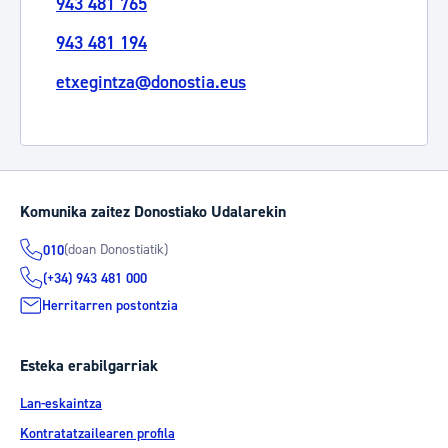
943 481 765
943 481 194
etxegintza@donostia.eus
Komunika zaitez Donostiako Udalarekin
(doan Donostiatik)
010
(+34) 943 481 000
Herritarren postontzia
Esteka erabilgarriak
Lan-eskaintza
Kontratatzailearen profila