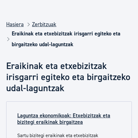
Hasiera
Zerbitzuak
Eraikinak eta etxebizitzak irisgarri egiteko eta
birgaitzeko udal-laguntzak
Eraikinak eta etxebizitzak
irisgarri egiteko eta birgaitzeko
udal-laguntzak
Laguntza ekonomikoak: Etxebizitzak eta
bizitegi eraikinak birgaitzea
Sartu bizitegi eraikinak eta etxebizitzak