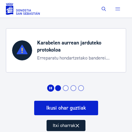
Eduki nagusira joan
Buscar
Karabelen aurrean jarduteko
protokoloa
Erreparatu hondartzetako banderei
egoeraren berri izateko
Ikusi ohar guztiak
Itxi oharrak