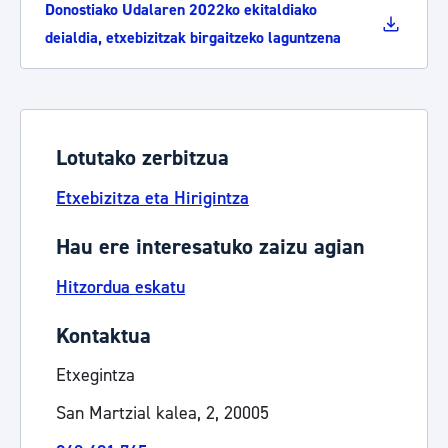
Donostiako Udalaren 2022ko ekitaldiako
deialdia, etxebizitzak birgaitzeko laguntzena
Lotutako zerbitzua
Etxebizitza eta Hirigintza
Hau ere interesatuko zaizu agian
Hitzordua eskatu
Kontaktua
Etxegintza
San Martzial kalea, 2, 20005