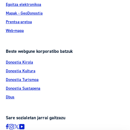
Egoitza elektronikoa
Mapak - GeoDonostia
Prentsa-aretoa
Web-mapa
Beste webgune korporatibo batzuk
Donostia Kirola
Donostia Kultura
Donostia Turismoa
Donostia Sustapena
Dbus
Sare sozialetan jarrai gaitzazu