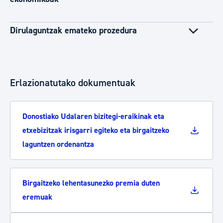
Dirulaguntzak emateko prozedura
Erlazionatutako dokumentuak
Donostiako Udalaren bizitegi-eraikinak eta
etxebizitzak irisgarri egiteko eta birgaitzeko
laguntzen ordenantza
Birgaitzeko lehentasunezko premia duten
eremuak