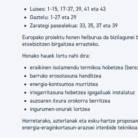
Luises: 1-15, 17-37, 39, 41 eta 43
Gaztelu: 1-27 eta 29
Zarategi pasealekua: 33, 35, 37 eta 39
Europako proiektu honen helburua da bizilagunei 
etxebizitzen birgaitzea errazteko.
Honako hauek lortu nahi dira:
eraikinen isolamendu termikoa hobetzea (berez
barruko erosotasuna handitzea
energia-kontsumoa murriztea
irisgarritasuna hobetzea igogailuak instalatuz
auzoaren itxura orokorra berritzea
ingurumen-onurak lortzea
Horretarako, azterlanak eta esku-hartze proposam
energia-eraginkortasun-arazoei irtenbide tekniko