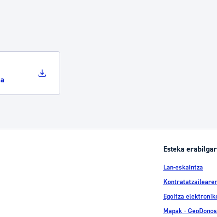
ea
Esteka erabilgar
Lan-eskaintza
Kontratatzailearen
Egoitza elektronik
Mapak - GeoDonos