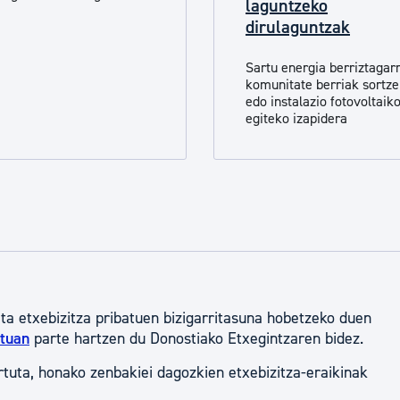
laguntzeko
tea
Udal administrazioa
dirulaguntzak
Iragarki ofizialen taula
Sartu energia berriztagar
Egutegi fiskala
komunitate berriak sortz
edo instalazio fotovoltaik
enda
Gardentasun ataria
egiteko izapidera
eta etxebizitza pribatuen bizigarritasuna hobetzeko duen
tuan
parte hartzen du Donostiako Etxegintzaren bidez.
tuta, honako zenbakiei dagozkien etxebizitza-eraikinak