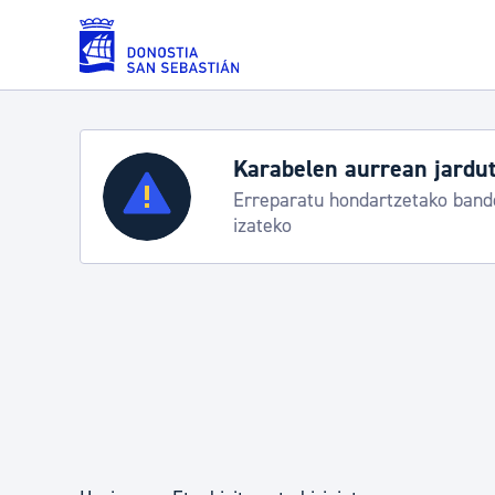
Eduki nagusira joan
Karabelen aurrean jardut
Zerbitzuak
Erreparatu hondartzetako bande
izateko
Errolda eta gai pertsonalak
Gizarte-zerbitzuak
Mugikortasuna