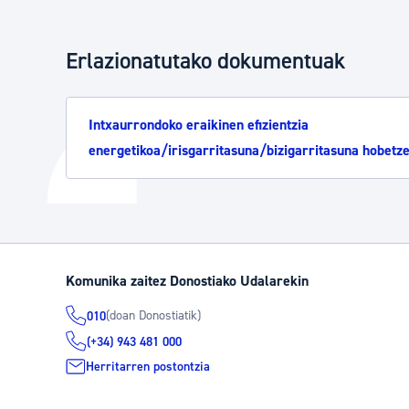
Erlazionatutako dokumentuak
Intxaurrondoko eraikinen efizientzia
energetikoa/irisgarritasuna/bizigarritasuna hobetz
Komunika zaitez Donostiako Udalarekin
(doan Donostiatik)
010
(+34) 943 481 000
Herritarren postontzia