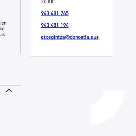
20005
Izapideen katalogoa
943 481 765
rien
943 481 194
eko
Tramitaziorako laguntza
oak
etxegintza@donostia.eus