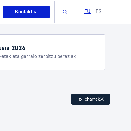
Buscar
EU
ES
Kontaktua
usia 2026
ketak eta garraio zerbitzu bereziak
intza
Itxi oharrak
ndakinak eta ingurumena