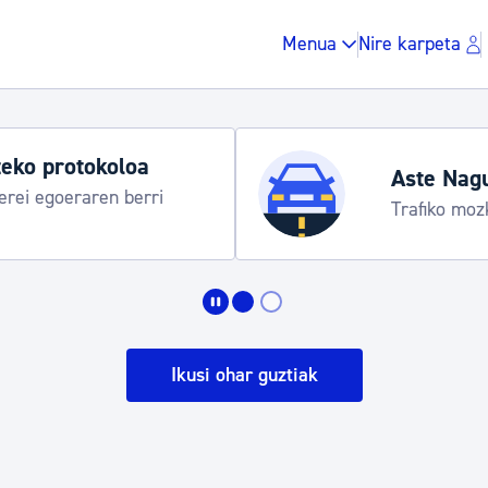
Menua
Nire karpeta
eko protokoloa
Aste Nag
rei egoeraren berri
Trafiko moz
Zergak eta isunak
Etxebizitza eta hirig
Ikusi ohar guztiak
Gune publikoa, ho