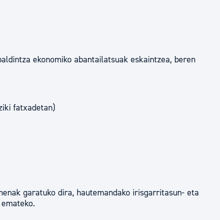
baldintza ekonomiko abantailatsuak eskaintzea, beren
iki fatxadetan)
enak garatuko dira, hautemandako irisgarritasun- eta
a emateko.