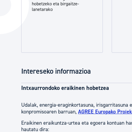
hobetzeko eta birgaitze-
Hiria
Aktualita
lanetarako
Hiria orain
Albisteak
Hiria ezagutu
Abisuak
Etorkizuneko hiria
Kultur ag
Intereseko informazioa
Intxaurrondoko eraikinen hobetzea
Udalak, energia-eraginkortasuna, irisgarritasuna 
konpromisoaren barruan,
AGREE Europako Proiek
Eraikinen eraikuntza-urtea eta egoera kontuan har
hautatu dira: