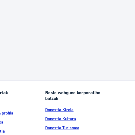
riak
Beste webgune korporatibo
batzuk
Donostia Kirola
 profila
Donostia Kultura
oa
Donostia Turismoa
tia