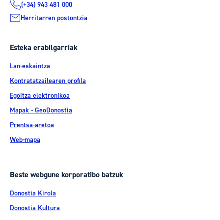
(+34) 943 481 000
Herritarren postontzia
Esteka erabilgarriak
Lan-eskaintza
Kontratatzailearen profila
Egoitza elektronikoa
Mapak - GeoDonostia
Prentsa-aretoa
Web-mapa
Beste webgune korporatibo batzuk
Donostia Kirola
Donostia Kultura