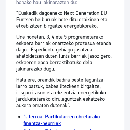
honako hau jakinarazten du:
“Euskadik dagoeneko Next Generation EU
Funtsen helburuak bete ditu eraikinen eta
etxebizitzen birgaitze energetikorako.
Une honetan, 3, 4 eta 5 programetarako
eskaera berriak onartzeko prozesua etenda
dago. Espediente gehiago jasotzea
ahalbidetzen duten funts berriak jasoz gero,
eskaeren epea berraktibatuko dela
jakinaraziko dugu.
Hala ere, oraindik badira beste laguntza-
lerro batzuk, babes litezkeen birgaitze,
irisgarritasun eta efizientzia energetikoko
jarduketetarako dirulaguntzak eskatzeko
aukera ematen dutenak".
1. lerroa: Partikularren obretarako
finantza-neurriak