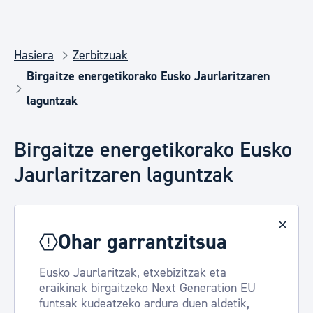
Hasiera
Zerbitzuak
Birgaitze energetikorako Eusko Jaurlaritzaren
laguntzak
Birgaitze energetikorako Eusko
Jaurlaritzaren laguntzak
Ohar garrantzitsua
Eusko Jaurlaritzak, etxebizitzak eta
eraikinak birgaitzeko Next Generation EU
funtsak kudeatzeko ardura duen aldetik,