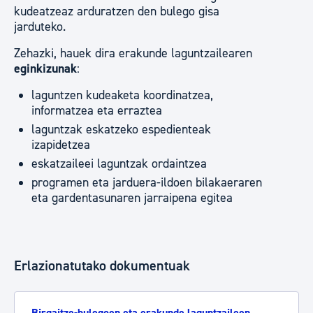
kudeatzeaz arduratzen den bulego gisa
jarduteko.
Zehazki, hauek dira erakunde laguntzailearen
eginkizunak
:
laguntzen kudeaketa koordinatzea,
informatzea eta erraztea
laguntzak eskatzeko espedienteak
izapidetzea
eskatzaileei laguntzak ordaintzea
programen eta jarduera-ildoen bilakaeraren
eta gardentasunaren jarraipena egitea
Erlazionatutako dokumentuak