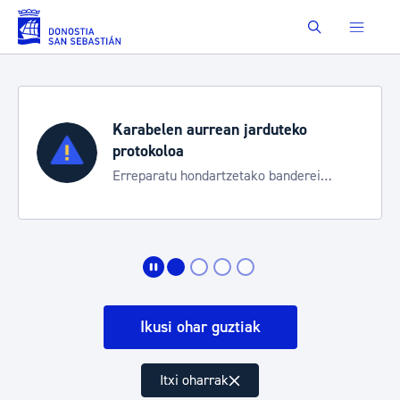
Eduki nagusira joan
Buscar
Karabelen aurrean jarduteko
protokoloa
Erreparatu hondartzetako banderei
egoeraren berri izateko
Ikusi ohar guztiak
Itxi oharrak