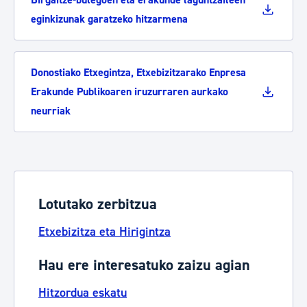
Birgaitze-bulegoen eta erakunde laguntzaileen
eginkizunak garatzeko hitzarmena
Donostiako Etxegintza, Etxebizitzarako Enpresa
Erakunde Publikoaren iruzurraren aurkako
neurriak
Lotutako zerbitzua
Etxebizitza eta Hirigintza
Hau ere interesatuko zaizu agian
Hitzordua eskatu