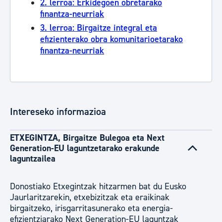
2. lerroa: Erkidegoen obretarako
finantza-neurriak
3. lerroa: Birgaitze integral eta
efizienterako obra komunitarioetarako
finantza-neurriak
Intereseko informazioa
ETXEGINTZA, Birgaitze Bulegoa eta Next
Generation-EU laguntzetarako erakunde
laguntzailea
Donostiako Etxegintzak hitzarmen bat du Eusko
Jaurlaritzarekin, etxebizitzak eta eraikinak
birgaitzeko, irisgarritasunerako eta energia-
efizientziarako Next Generation-EU laguntzak