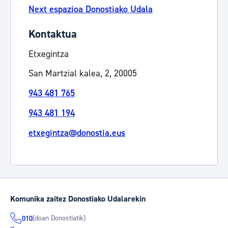
Next espazioa Donostiako Udala
Kontaktua
Etxegintza
San Martzial kalea, 2, 20005
943 481 765
943 481 194
etxegintza@donostia.eus
Komunika zaitez Donostiako Udalarekin
(doan Donostiatik)
010