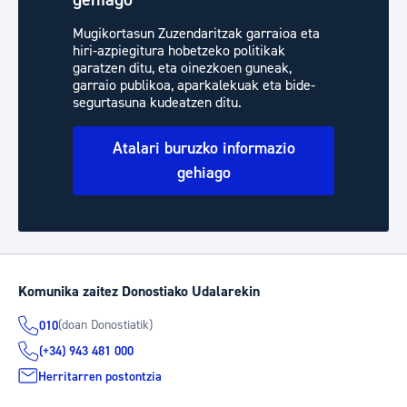
Mugikortasun Zuzendaritzak garraioa eta
hiri-azpiegitura hobetzeko politikak
garatzen ditu, eta oinezkoen guneak,
garraio publikoa, aparkalekuak eta bide-
segurtasuna kudeatzen ditu.
Atalari buruzko informazio
gehiago
Komunika zaitez Donostiako Udalarekin
(doan Donostiatik)
010
(+34) 943 481 000
Herritarren postontzia