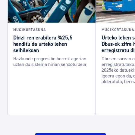
MUGIKORTASUNA
MUGIKORTASUNA
Dbizi-ren erabilera %25,5
Urteko lehen s
handitu da urteko lehen
Dbus-ek zifra 
seihilekoan
erregistratu di
Hazkunde progresibo horrek agerian
Dbusen sarean o
uzten du sistema hirian sendotu dela
erregistratutako
2025eko datueki
igoera egon da, 
alderatuta, berri