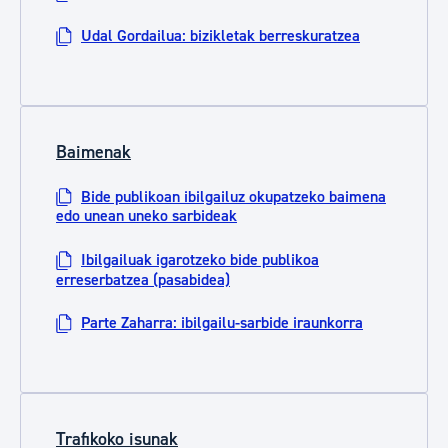
Udal Gordailua: bizikletak berreskuratzea
Baimenak
Bide publikoan ibilgailuz okupatzeko baimena
edo unean uneko sarbideak
Ibilgailuak igarotzeko bide publikoa
erreserbatzea (pasabidea)
Parte Zaharra: ibilgailu-sarbide iraunkorra
Trafikoko isunak