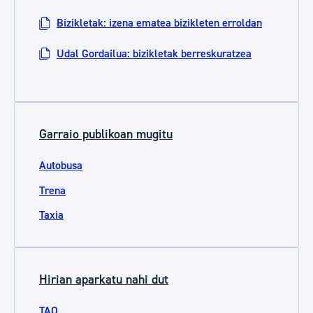
Bizikletak: izena ematea bizikleten erroldan
Udal Gordailua: bizikletak berreskuratzea
Garraio publikoan mugitu
Autobusa
Trena
Taxia
Hirian aparkatu nahi dut
TAO