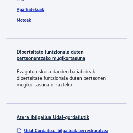
Aparkalekuak
Motoak
Dibertsitate funtzionala duten
pertsonentzako mugikortasuna
Ezagutu eskura dauden baliabideak
dibertsitate funtzionala duten pertsonen
mugikortasuna errazteko
Atera ibilgailua Udal-gordailutik
Udal Gordailua: ibilgailuak berreskuratzea