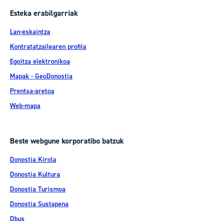
Esteka erabilgarriak
Lan-eskaintza
Kontratatzailearen profila
Egoitza elektronikoa
Mapak - GeoDonostia
Prentsa-aretoa
Web-mapa
Beste webgune korporatibo batzuk
Donostia Kirola
Donostia Kultura
Donostia Turismoa
Donostia Sustapena
Dbus