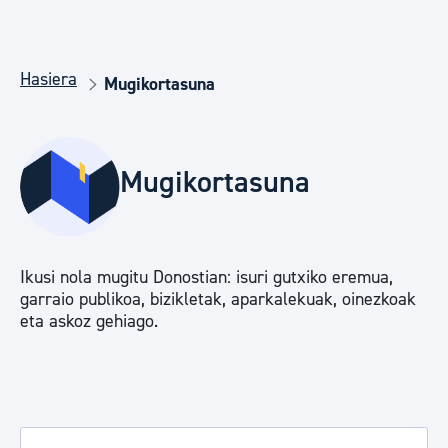
Hasiera
Mugikortasuna
Mugikortasuna
Ikusi nola mugitu Donostian: isuri gutxiko eremua,
garraio publikoa, bizikletak, aparkalekuak, oinezkoak
eta askoz gehiago.