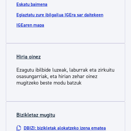
Eskatu baimena
Egiaztatu zure ibilgailua IGEra sar daitekeen
IGEaren mapa
Hiria oinez
Ezagutu ibilbide luzeak, laburrak eta zirkuitu
osasungarriak, eta hirian zehar oinez
mugitzeko beste modu batzuk
Bizikletaz mugitu
DBIZI: bizikletak alokatzeko izena ematea