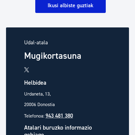
Ikusi albiste guztiak
Udal-atala
Mugikortasuna
Helbidea
Urdaneta, 13,
20006 Donostia
943 481 380
Telefonoa:
Atalari buruzko informazio
gehiago