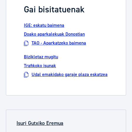
Gai bisitatuenak
IGE: eskatu baimena
Doako aparkalekuak Donostian
TAO - Aparkatzeko baimena
Bizikletaz mugitu
Trafikoko isunak
Udal emakidako garaje plaza eskatzea
Isuri Gutxiko Eremua