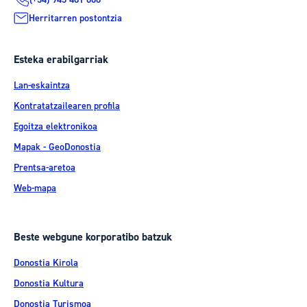
Herritarren postontzia
Esteka erabilgarriak
Lan-eskaintza
Kontratatzailearen profila
Egoitza elektronikoa
Mapak - GeoDonostia
Prentsa-aretoa
Web-mapa
Beste webgune korporatibo batzuk
Donostia Kirola
Donostia Kultura
Donostia Turismoa