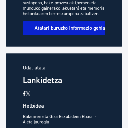
sustapena, bake-prozesuak (hemen eta
munduko gainerako lekuetan) eta memoria
historikoaren berreskurapena zabaltzen.
Atalari buruzko informazio gehiago
Udal-atala
Lankidetza
Helbidea
Bakearen eta Giza Eskubideen Etxea -
Aiete jauregia