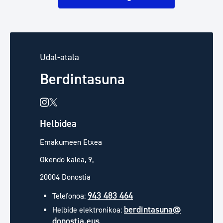
Udal-atala
Berdintasuna
Helbidea
Emakumeen Etxea
Okendo kalea, 9,
20004 Donostia
943 483 464
Telefonoa:
berdintasuna@
Helbide elektronikoa:
donostia.eus