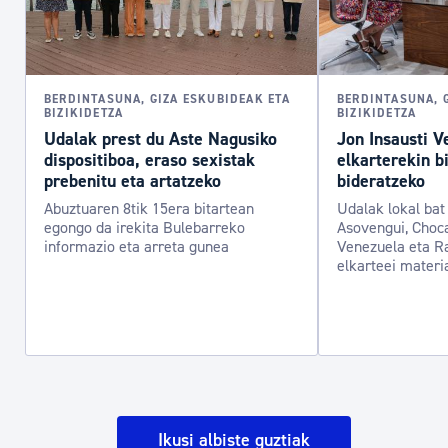
BERDINTASUNA, GIZA ESKUBIDEAK ETA
BERDINTASUNA, 
BIZIKIDETZA
BIZIKIDETZA
Udalak prest du Aste Nagusiko
Jon Insausti V
dispositiboa, eraso sexistak
elkarterekin b
prebenitu eta artatzeko
bideratzeko
Abuztuaren 8tik 15era bitartean
Udalak lokal bat 
egongo da irekita Bulebarreko
Asovengui, Choca
informazio eta arreta gunea
Venezuela eta R
elkarteei materi
Ikusi albiste guztiak