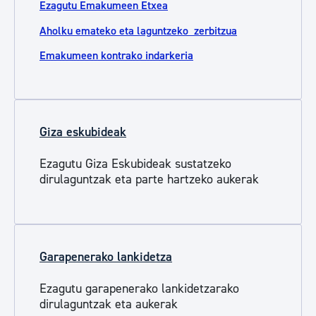
Ezagutu Emakumeen Etxea
Aholku emateko eta laguntzeko zerbitzua
Emakumeen kontrako indarkeria
Giza eskubideak
Ezagutu Giza Eskubideak sustatzeko
dirulaguntzak eta parte hartzeko aukerak
Garapenerako lankidetza
Ezagutu garapenerako lankidetzarako
dirulaguntzak eta aukerak