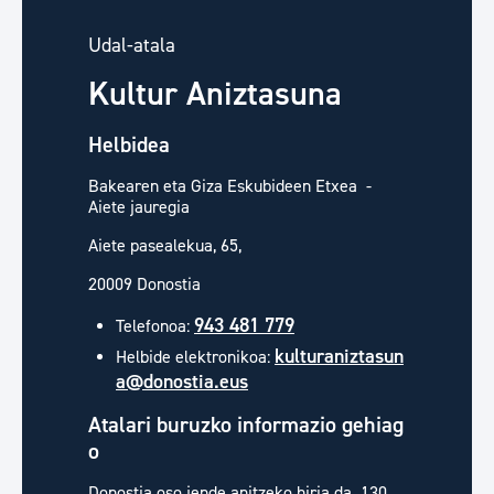
Udal-atala
Kultur Aniztasuna
Helbidea
Bakearen eta Giza Eskubideen Etxea -
Aiete jauregia
Aiete pasealekua, 65,
20009 Donostia
943 481 779
Telefonoa:
kulturaniztasun
Helbide elektronikoa:
a@donostia.eus
Atalari buruzko informazio gehiag
o
Donostia oso jende anitzeko hiria da. 130