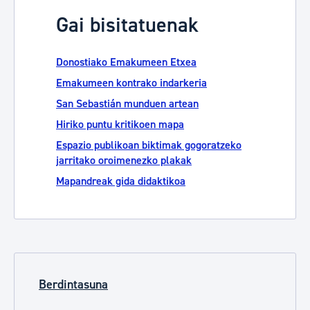
Gai bisitatuenak
Donostiako Emakumeen Etxea
Emakumeen kontrako indarkeria
San Sebastián munduen artean
Hiriko puntu kritikoen mapa
Espazio publikoan biktimak gogoratzeko
jarritako oroimenezko plakak
Mapandreak gida didaktikoa
Berdintasuna