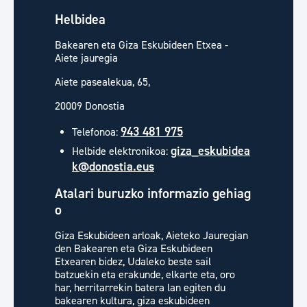
Helbidea
Bakearen eta Giza Eskubideen Etxea -
Aiete jauregia
Aiete pasealekua, 65,
20009 Donostia
943 481 975
Telefonoa:
giza_eskubidea
Helbide elektronikoa:
k@donostia.eus
Atalari buruzko informazio gehiag
o
Giza Eskubideen arloak, Aieteko Jauregian
den Bakearen eta Giza Eskubideen
Etxearen bidez, Udaleko beste sail
batzuekin eta erakunde, elkarte eta, oro
har, herritarrekin batera lan egiten du
bakearen kultura, giza eskubideen