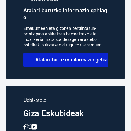
Atalari buruzko informazio gehiag
o
Emakumeen eta gizonen berdintasun-
printzipioa aplikatzea bermatzeko eta
indarkeria matxista desagerrarazteko
politikak bultzatzen ditugu toki-eremuan.
Atalari buruzko informazio gehiago
Udal-atala
Giza Eskubideak