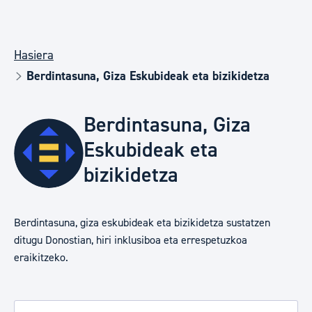
Hasiera
Berdintasuna, Giza Eskubideak eta bizikidetza
Berdintasuna, Giza
Eskubideak eta
bizikidetza
Berdintasuna, giza eskubideak eta bizikidetza sustatzen
ditugu Donostian, hiri inklusiboa eta errespetuzkoa
eraikitzeko.