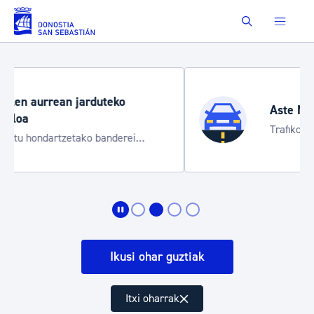
Eduki nagusira joan
Buscar
Aste Nagusia 2026
Trafiko mozketak eta garraio zerbitzu
bereziak
Ikusi ohar guztiak
Itxi oharrak