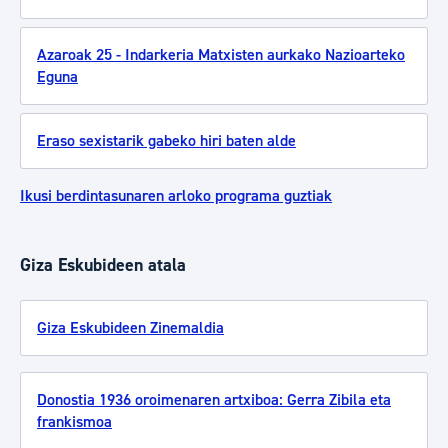
Azaroak 25 - Indarkeria Matxisten aurkako Nazioarteko
Eguna
Eraso sexistarik gabeko hiri baten alde
Ikusi berdintasunaren arloko programa guztiak
Giza Eskubideen atala
Giza Eskubideen Zinemaldia
Donostia 1936 oroimenaren artxiboa: Gerra Zibila eta
frankismoa