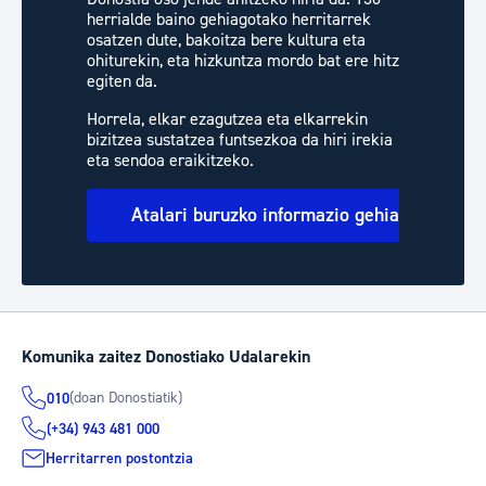
herrialde baino gehiagotako herritarrek
osatzen dute, bakoitza bere kultura eta
ohiturekin, eta hizkuntza mordo bat ere hitz
egiten da.
Horrela, elkar ezagutzea eta elkarrekin
bizitzea sustatzea funtsezkoa da hiri irekia
eta sendoa eraikitzeko.
Atalari buruzko informazio gehiago
Komunika zaitez Donostiako Udalarekin
(doan Donostiatik)
010
(+34) 943 481 000
Herritarren postontzia