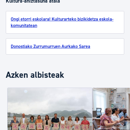
Kultura-aniztasuna atala
Ongi etorri eskolara! Kulturarteko bizikidetza eskola-
komunitatean
Donostiako Zurrumurruen Aurkako Sarea
Azken albisteak