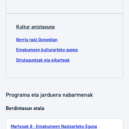
Kultur aniztasuna
Berria naiz Donostian
Emakumeen kulturarteko gunea
Dirulaguntzak eta elkarteak
Programa eta jarduera nabarmenak
Berdintasun atala
Martxoak 8 - Emakumeen Nazioarteko Eguna