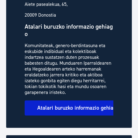
Aiete pasealekua, 65,
20009 Donostia
Atalari buruzko informazio gehiag
o
Komunitateak, genero-berdintasuna eta
eskubide indibidual eta kolektiboak
indartzea sustatzen duten prozesuak
babesten ditugu. Munduaren Iparraldearen
eta Hegoaldearen arteko harremanak
eraldatzeko jarrera kritiko eta aktiboa
izateko gonbita egiten diegu herritarrei,
tokian tokikotik hasi eta mundu osoaren
garapenera iristeko.
Atalari buruzko informazio gehiago