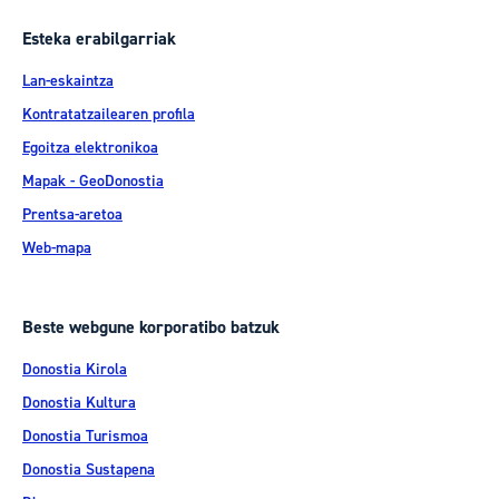
Esteka erabilgarriak
Lan-eskaintza
Kontratatzailearen profila
Egoitza elektronikoa
Mapak - GeoDonostia
Prentsa-aretoa
Web-mapa
Beste webgune korporatibo batzuk
Donostia Kirola
Donostia Kultura
Donostia Turismoa
Donostia Sustapena