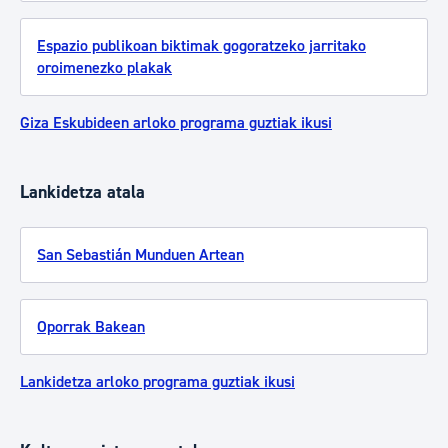
Espazio publikoan biktimak gogoratzeko jarritako
oroimenezko plakak
Giza Eskubideen arloko programa guztiak ikusi
Lankidetza atala
San Sebastián Munduen Artean
Oporrak Bakean
Lankidetza arloko programa guztiak ikusi