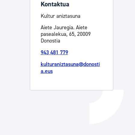
Kontaktua
Izapideen katalogoa
Kultur aniztasuna
Aiete Jauregia. Aiete
Tramitaziorako laguntza
pasealekua, 65, 20009
Donostia
943 481 779
kulturaniztasuna@donosti
a.eus