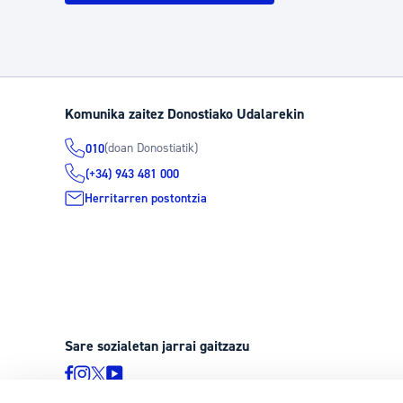
Komunika zaitez Donostiako Udalarekin
(doan Donostiatik)
010
(+34) 943 481 000
Herritarren postontzia
Sare sozialetan jarrai gaitzazu