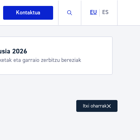
Buscar
EU
ES
Kontaktua
usia 2026
ketak eta garraio zerbitzu bereziak
intza
Itxi oharrak
ndakinak eta ingurumena