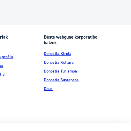
riak
Beste webgune korporatibo
batzuk
Donostia Kirola
 profila
Donostia Kultura
oa
Donostia Turismoa
tia
Donostia Sustapena
Dbus