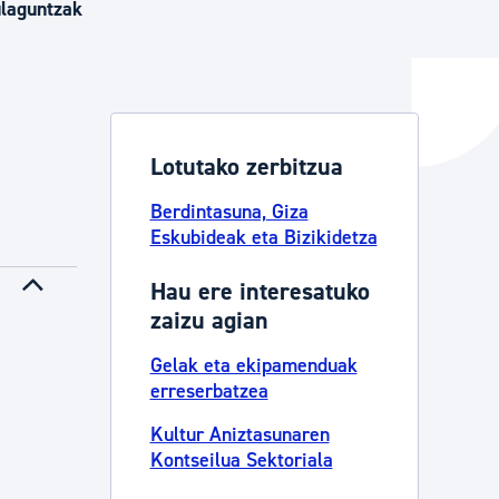
ulaguntzak
ta enplegua
Lotutako zerbitzua
ubideak eta bizikidetza
Berdintasuna, Giza
Eskubideak eta Bizikidetza
Hau ere interesatuko
zaizu agian
Gelak eta ekipamenduak
erreserbatzea
Kultur Aniztasunaren
Kontseilua Sektoriala