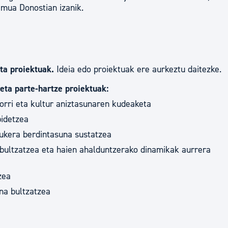
emua Donostian izanik.
tea
Udal administrazioa
Iragarki ofizialen taula
Egutegi fiskala
enda
Gardentasun ataria
ta proiektuak.
Ideia edo proiektuak ere aurkeztu daitezke.
a eta parte-hartze proiektuak:
torri eta kultur aniztasunaren kudeaketa
bidetzea
aukera berdintasuna sustatzea
 bultzatzea eta haien ahalduntzerako dinamikak aurrera
zea
ana bultzatzea