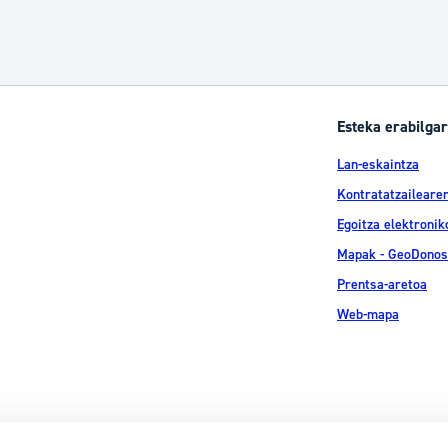
Esteka erabilgar
Lan-eskaintza
Kontratatzailearen
Egoitza elektronik
Mapak - GeoDonos
Prentsa-aretoa
Web-mapa