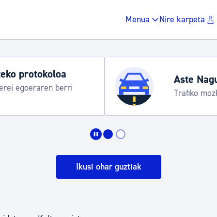
Menua
Nire karpeta
eko protokoloa
Aste Nag
rei egoeraren berri
Trafiko moz
Zergak eta isunak
Etxebizitza eta hirig
Ikusi ohar guztiak
Gune publikoa, ho