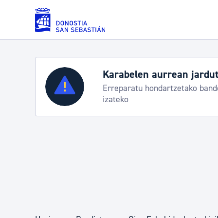
Eduki nagusira joan
Karabelen aurrean jardut
Zerbitzuak
Erreparatu hondartzetako bande
izateko
Errolda eta gai pertsonalak
Gizarte-zerbitzuak
Mugikortasuna