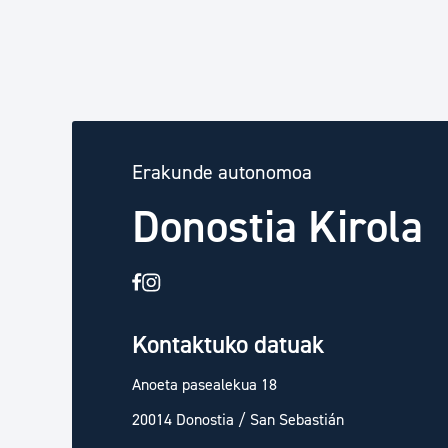
Erakunde autonomoa
Donostia Kirola
Kontaktuko datuak
Anoeta pasealekua 18
20014 Donostia / San Sebastián