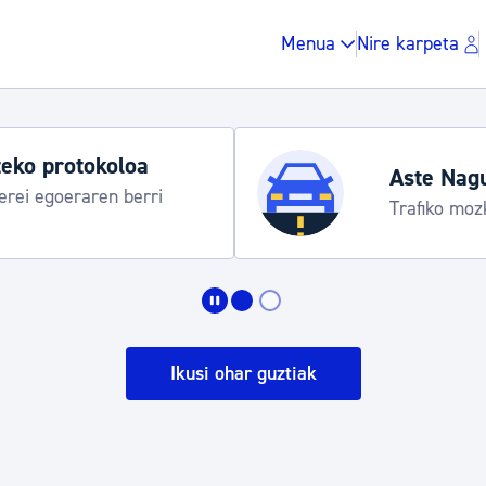
Menua
Nire karpeta
Aste Nagusia 2
ereziak
Abuztuak 8-15
Zergak eta isunak
Etxebizitza eta hirig
Ikusi ohar guztiak
Gune publikoa, ho