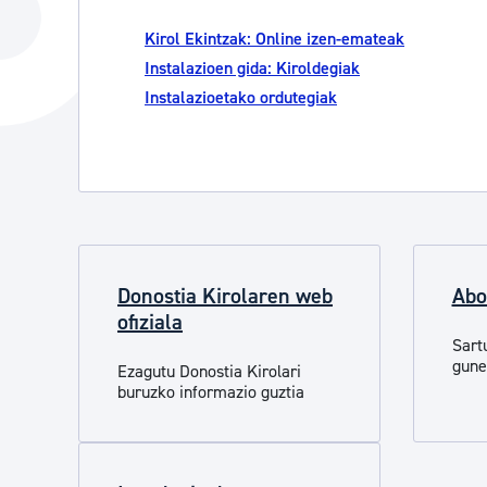
Hiria
Aktualita
Kirol Ekintzak: Online izen-emateak
Hiria orain
Albisteak
Instalazioen gida: Kiroldegiak
Instalazioetako ordutegiak
Hiria ezagutu
Abisuak
Etorkizuneko hiria
Kultur ag
Donostia Kirolaren web
Abo
ofiziala
Sart
gune
Ezagutu Donostia Kirolari
buruzko informazio guztia