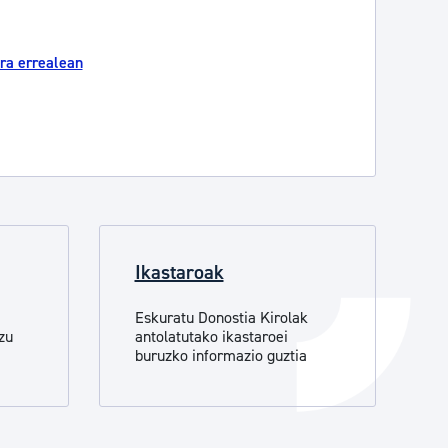
Izapideen katalogoa
ra errealean
Tramitaziorako laguntza
Ikastaroak
Eskuratu Donostia Kirolak
zu
antolatutako ikastaroei
buruzko informazio guztia