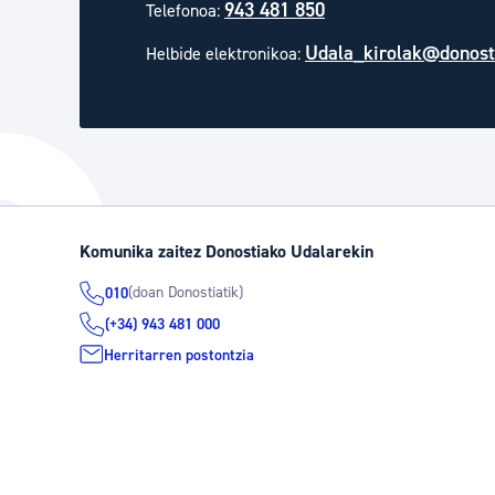
943 481 850
Telefonoa:
Udala_kirolak@donost
Helbide elektronikoa:
Komunika zaitez Donostiako Udalarekin
(doan Donostiatik)
010
(+34) 943 481 000
Herritarren postontzia