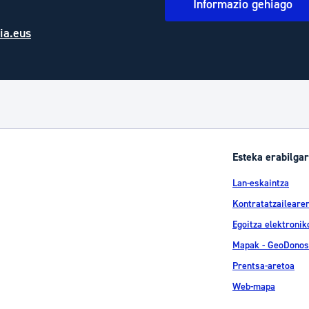
Informazio gehiago
ia.eus
Esteka erabilgar
Lan-eskaintza
Kontratatzailearen
Egoitza elektronik
Mapak - GeoDonos
Prentsa-aretoa
Web-mapa