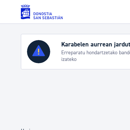
Eduki nagusira joan
Zerbitzuak
Aste Nagusia 2026
Trafiko mozketak eta garraio zerbitzu b
Errolda eta gai pertsonalak
Gizarte-zerbitzuak
Mugikortasuna