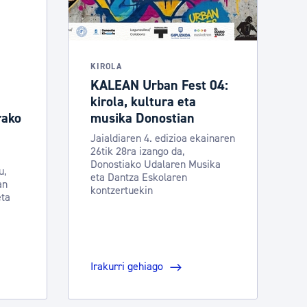
KIROLA
KALEAN Urban Fest 04:
kirola, kultura eta
rako
musika Donostian
Jaialdiaren 4. edizioa ekainaren
26tik 28ra izango da,
Donostiako Udalaren Musika
u,
eta Dantza Eskolaren
an
kontzertuekin
eta
Irakurri gehiago