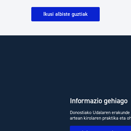
Ikusi albiste guztiak
Informazio gehiago
Donostiako Udalaren erakunde 
artean kirolaren praktika eta o