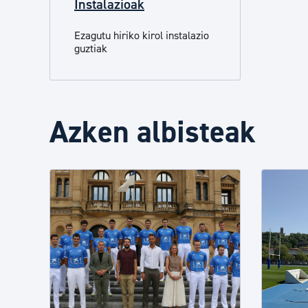
Instalazioak
Ezagutu hiriko kirol instalazio
guztiak
Azken albisteak