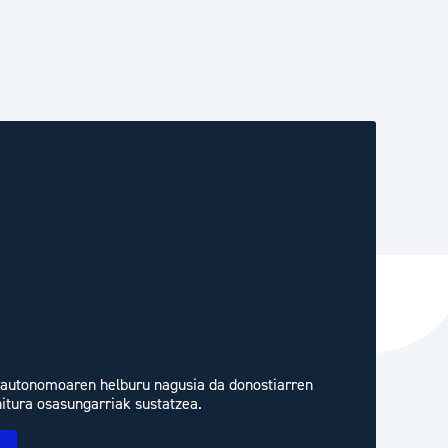
autonomoaren helburu nagusia da donostiarren
hitura osasungarriak sustatzea.