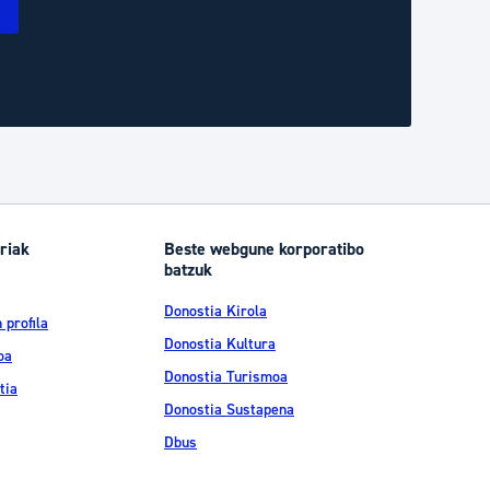
riak
Beste webgune korporatibo
batzuk
Donostia Kirola
 profila
Donostia Kultura
oa
Donostia Turismoa
tia
Donostia Sustapena
Dbus