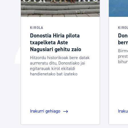
KIROLA
KIRO
Donostia Hiria pilota
Don
txapelketa Aste
berr
Nagusiari gehitu zaio
Birm
prest
Hitzordu historikoak bere datak
bihur
aurreratu ditu, Donostiako jai
egitarauak kirol ekitaldi
handienetako bat izateko
Irakurri gehiago
Iraku