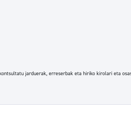
Euskara
Garapen ekonomikoa e
Berdintasuna, Giza Esk
Kultura
kontsultatu jarduerak, erreserbak eta hiriko kirolari eta osa
Turismoa