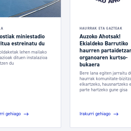
LA
HAURRAK ETA GAZTEAK
ostiak miniestadio
Auzoko Ahotsak!
itua estreinatu du
Ekialdeko Barrutiko
haurren partaidetza
oldaketak lehen mailako
organoaren kurtso-
azioak dituen instalazioa
tzen du
bukaera
Bere lana egiten jarraitu d
haurrak komunitate-bizitz
elkartzeko, hausnartzeko 
parte hartzeko gune gisa
rri gehiago
Irakurri gehiago