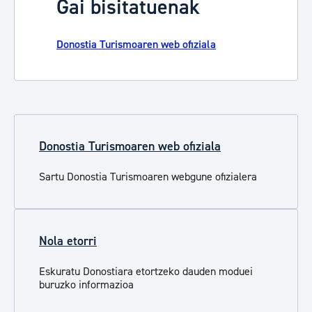
Gai bisitatuenak
Donostia Turismoaren web ofiziala
Donostia Turismoaren web ofiziala
Sartu Donostia Turismoaren webgune ofizialera
Nola etorri
Eskuratu Donostiara etortzeko dauden moduei
buruzko informazioa