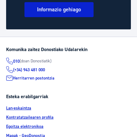
Informazio gehiago
Komunika zaitez Donostiako Udalarekin
(doan Donostiatik)
010
(+34) 943 481 000
Herritarren postontzia
Esteka erabilgarriak
Lan-eskaintza
Kontratatzailearen profila
Egoitza elektronikoa
Mapak - GeoDonostia