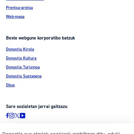
Prentsa-aretoa
Web-mapa
Beste webgune korporatibo batzuk
Donostia Kirola
Donostia Kultura
Donostia Turismoa
Donostia Sustapena
Dbus
Sare sozialetan jarrai gaitzazu