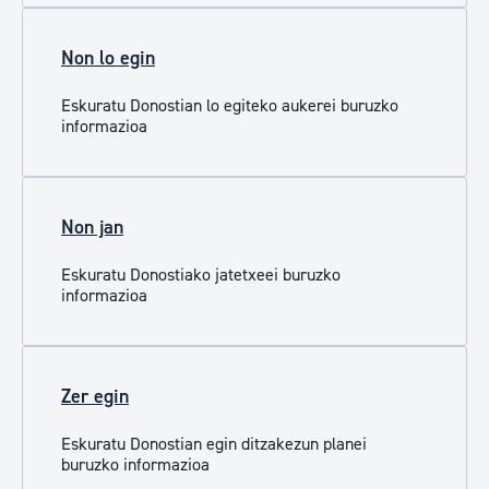
Non lo egin
Eskuratu Donostian lo egiteko aukerei buruzko
informazioa
Non jan
Eskuratu Donostiako jatetxeei buruzko
informazioa
Zer egin
Eskuratu Donostian egin ditzakezun planei
buruzko informazioa