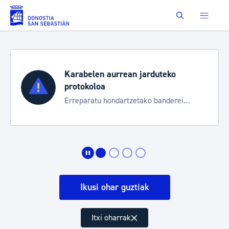
Eduki nagusira joan
Buscar
Karabelen aurrean jarduteko
protokoloa
Erreparatu hondartzetako banderei
egoeraren berri izateko
Ikusi ohar guztiak
Itxi oharrak