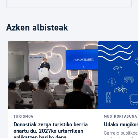
Azken albisteak
TURISMOA
MUGIKORTASUNA
Donostiak zerga turistiko berria
Udako mugikor
onartu du, 2027ko urtarrilean
Garraio publiko
aplikatzen hasiko dena