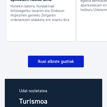
egokia bermatzea
aparkalekuen era
Honekin batera, hondakinak
helburu Udalare
biltzeagatiko tasaren eta Ondasun
Higiezinen gaineko Zergaren
ordenantzen aldaketa ere onartu dira
Ikusi albiste guztiak
Udal-sozietatea
Turismoa