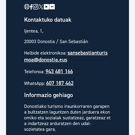
Kontaktuko datuak
Ijentea, 1,
20003 Donostia / San Sebastián
sansebastianturis
Helbide elektronikoa:
moa@donostia.eus
943 481 166
Telefonoa:
607 187 462
WhatsApp:
Informazio gehiago
Donostiako turismo iraunkorraren garapen
a bultzatzen laguntzen duten jarduera ekon
omiko eta sozialak sustatzeaz, garatzeaz et
a indartzeaz arduratzen den udal-
sozietatea gara.