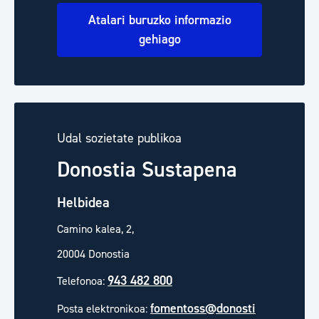
Atalari buruzko informazio
gehiago
Udal sozietate publikoa
Donostia Sustapena
Helbidea
Camino kalea, 2,
20004 Donostia
943 482 800
Telefonoa:
fomentoss@donosti
Posta elektronikoa: