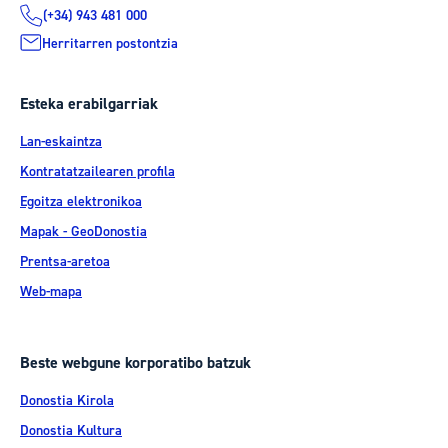
(+34) 943 481 000
Herritarren postontzia
Esteka erabilgarriak
Lan-eskaintza
Kontratatzailearen profila
Egoitza elektronikoa
Mapak - GeoDonostia
Prentsa-aretoa
Web-mapa
Beste webgune korporatibo batzuk
Donostia Kirola
Donostia Kultura