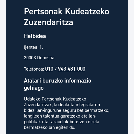
Pertsonak Kudeatzeko
Zuzendaritza
Helbidea
Ijentea, 1,
20003 Donostia
010
943 481 000
Telefonoa:
/
Atalari buruzko informazio
gehiago
Udaleko Pertsonak Kudeatzeko
Zuzendaritzak, kudeaketa integralaren
bidez, lan-ingurune seguru bat bermatzeko,
langileen talentua garatzeko eta lan-
politikak eta -araudiak betetzen direla
bermatzeko lan egiten du.