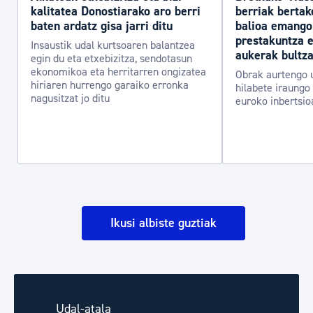
kalitatea Donostiarako aro berri
berriak bertak
baten ardatz gisa jarri ditu
balioa emango
prestakuntza 
Insaustik udal kurtsoaren balantzea
aukerak bultz
egin du eta etxebizitza, sendotasun
ekonomikoa eta herritarren ongizatea
Obrak aurtengo u
hiriaren hurrengo garaiko erronka
hilabete iraungo 
nagusitzat jo ditu
euroko inbertsio
Ikusi albiste guztiak
Udal-atala