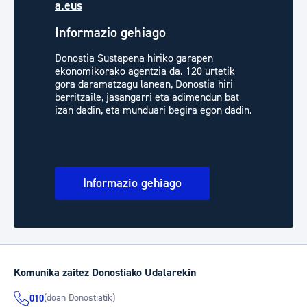
a.eus
Informazio gehiago
Donostia Sustapena hiriko garapen
ekonomikorako agentzia da. 120 urtetik
gora daramatzagu lanean, Donostia hiri
berritzaile, jasangarri eta adimendun bat
izan dadin, eta munduari begira egon dadin.
Informazio gehiago
Komunika zaitez Donostiako Udalarekin
(doan Donostiatik)
010