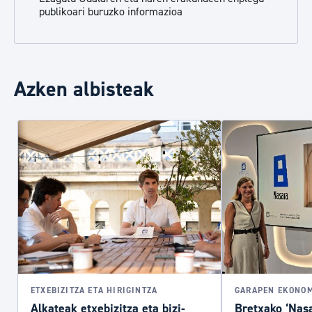
publikoari buruzko informazioa
Azken albisteak
ETXEBIZITZA ETA HIRIGINTZA
GARAPEN EKONOM
Alkateak etxebizitza eta bizi-
Bretxako ‘Nasa