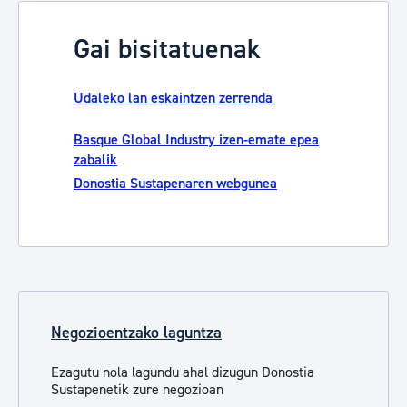
Gai bisitatuenak
Udaleko lan eskaintzen zerrenda
Basque Global Industry izen-emate epea
zabalik
Donostia Sustapenaren webgunea
Negozioentzako laguntza
Ezagutu nola lagundu ahal dizugun Donostia
Sustapenetik zure negozioan