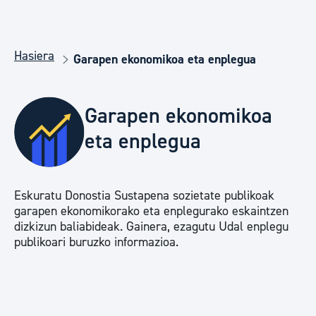
Hasiera
Garapen ekonomikoa eta enplegua
Garapen ekonomikoa
eta enplegua
Eskuratu Donostia Sustapena sozietate publikoak
garapen ekonomikorako eta enplegurako eskaintzen
dizkizun baliabideak. Gainera, ezagutu Udal enplegu
publikoari buruzko informazioa.