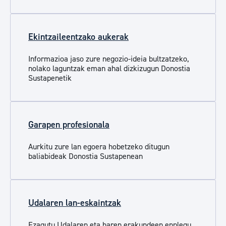
Ekintzaileentzako aukerak
Informazioa jaso zure negozio-ideia bultzatzeko,
nolako laguntzak eman ahal dizkizugun Donostia
Sustapenetik
Garapen profesionala
Aurkitu zure lan egoera hobetzeko ditugun
baliabideak Donostia Sustapenean
Udalaren lan-eskaintzak
Ezagutu Udalaren eta haren erakundeen enplegu