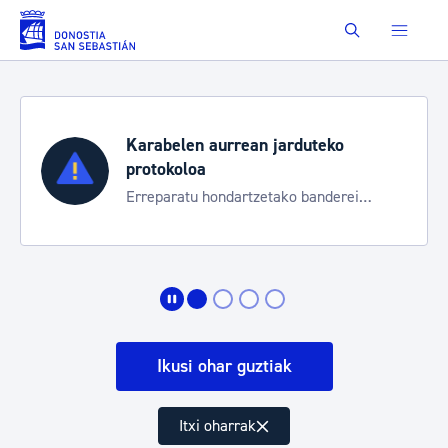
Eduki nagusira joan
Buscar
Karabelen aurrean jarduteko
protokoloa
Erreparatu hondartzetako banderei
egoeraren berri izateko
Ikusi ohar guztiak
Itxi oharrak