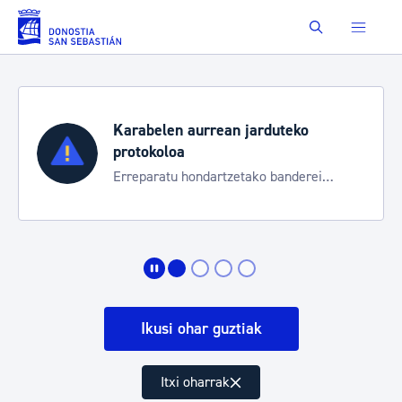
Eduki nagusira joan
Buscar
Karabelen aurrean jarduteko
protokoloa
Erreparatu hondartzetako banderei
egoeraren berri izateko
Ikusi ohar guztiak
Itxi oharrak