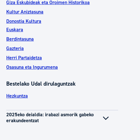
Giza Eskubideak eta Oroimen Historikoa
Kultur Aniztasuna
Donostia Kultura
Euskara
Berdintasuna
Gazteria
Herri Partaidetza
Osasuna eta Ingurumena
Bestelako Udal dirulaguntzak
Hezkuntza
2025eko deialdia: irabazi asmorik gabeko
erakundeentzat