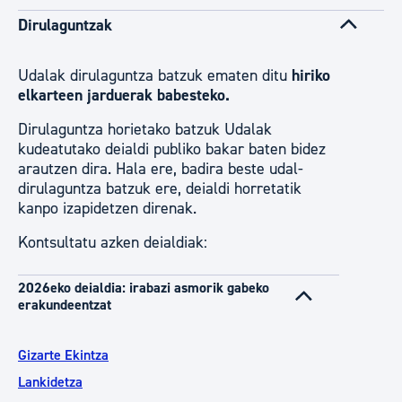
Dirulaguntzak
Udalak dirulaguntza batzuk ematen ditu
hiriko
elkarteen jarduerak babesteko.
Dirulaguntza horietako batzuk Udalak
kudeatutako deialdi publiko bakar baten bidez
arautzen dira. Hala ere, badira beste udal-
dirulaguntza batzuk ere, deialdi horretatik
kanpo izapidetzen direnak.
Kontsultatu azken deialdiak:
2026eko deialdia: irabazi asmorik gabeko
erakundeentzat
Gizarte Ekintza
Lankidetza