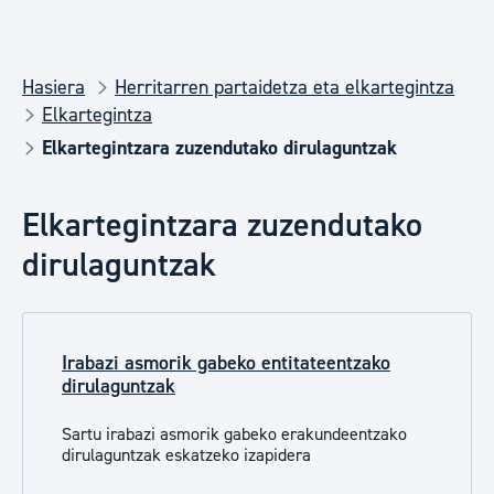
Hasiera
Herritarren partaidetza eta elkartegintza
Elkartegintza
Elkartegintzara zuzendutako dirulaguntzak
Elkartegintzara zuzendutako
dirulaguntzak
Irabazi asmorik gabeko entitateentzako
dirulaguntzak
Sartu irabazi asmorik gabeko erakundeentzako
dirulaguntzak eskatzeko izapidera