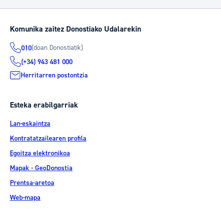
Komunika zaitez Donostiako Udalarekin
(doan Donostiatik)
010
(+34) 943 481 000
Herritarren postontzia
Esteka erabilgarriak
Lan-eskaintza
Kontratatzailearen profila
Egoitza elektronikoa
Mapak - GeoDonostia
Prentsa-aretoa
Web-mapa