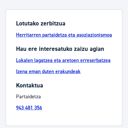
Lotutako zerbitzua
Herritarren partaidetza eta asoziazionismoa
Hau ere interesatuko zaizu agian
Lokalen lagatzea eta aretoen erreserbatzea
Izena eman duten erakundeak
Kontaktua
Partaidetza
943 481 356