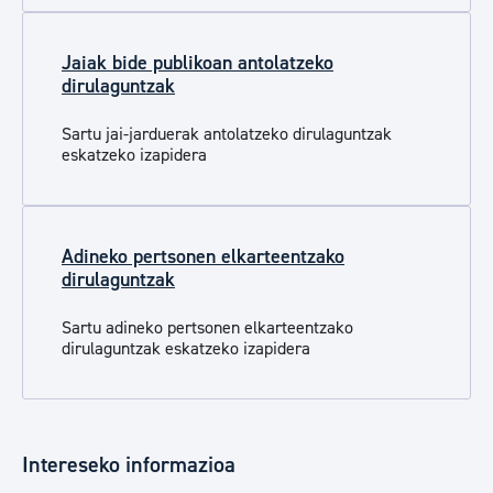
Jaiak bide publikoan antolatzeko
dirulaguntzak
Sartu jai-jarduerak antolatzeko dirulaguntzak
eskatzeko izapidera
Adineko pertsonen elkarteentzako
dirulaguntzak
Sartu adineko pertsonen elkarteentzako
dirulaguntzak eskatzeko izapidera
Intereseko informazioa