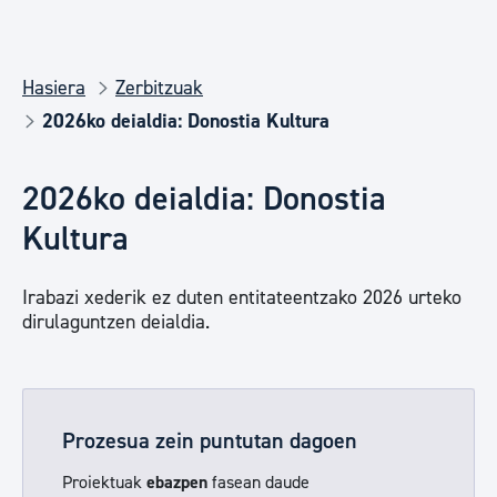
Hasiera
Zerbitzuak
2026ko deialdia: Donostia Kultura
2026ko deialdia: Donostia
Kultura
Irabazi xederik ez duten entitateentzako 2026 urteko
dirulaguntzen deialdia.
Prozesua zein puntutan dagoen
Proiektuak
ebazpen
fasean daude