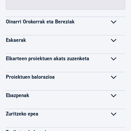
Oinarri Orokorrak eta Bereziak
Eskaerak
Elkarteen proiektuen akats zuzenketa
Proiektuen balorazioa
Ebazpenak
Zuritzeko epea