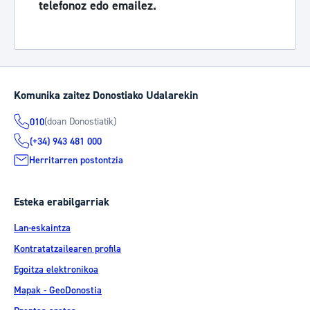
telefonoz edo emailez.
Komunika zaitez Donostiako Udalarekin
(doan Donostiatik)
010
(+34) 943 481 000
Herritarren postontzia
Esteka erabilgarriak
Lan-eskaintza
Kontratatzailearen profila
Egoitza elektronikoa
Mapak - GeoDonostia