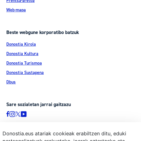
Prentsa-aretoa
Web-mapa
Beste webgune korporatibo batzuk
Donostia Kirola
Donostia Kultura
Donostia Turismoa
Donostia Sustapena
Dbus
Sare sozialetan jarrai gaitzazu
Donostia.eus atariak cookieak erabiltzen ditu, eduki