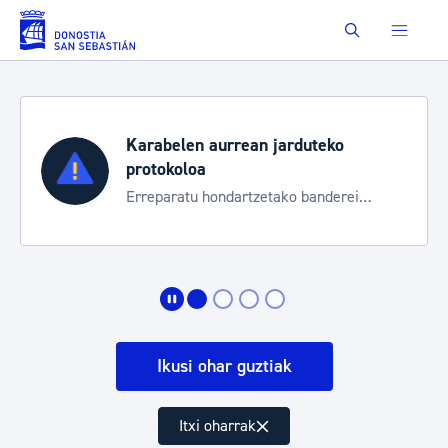
Eduki nagusira joan
Buscar
Karabelen aurrean jarduteko
protokoloa
Erreparatu hondartzetako banderei
egoeraren berri izateko
Ikusi ohar guztiak
Itxi oharrak