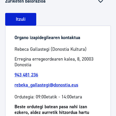
Zuriketen balorazioa
Itzuli
Organo izapidegilearen kontaktua
Rebeca Gallastegi (Donostia Kultura)
Erregina erregeordearen kalea, 8, 20003
Donostia
943 481 236
rebeka_gallastegi@donostia.eus
Ordutegia: 09:00etatik - 14:00etara
Beste ordutegi batean pasa nahi izan
ezkero, aldez aurretik hitzordua hartu