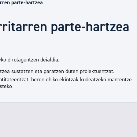
Euskara
arren parte-hartzea
rritarren parte-hartzea
Garapen ekonomikoa e
Berdintasuna, Giza Esk
ko dirulaguntzen deialdia.
rtzea sustatzen eta garatzen duten proiektuentzat.
Kultura
entitateentzat, beren ohiko ekintzak kudeatzeko mantentze
osteko
Turismoa