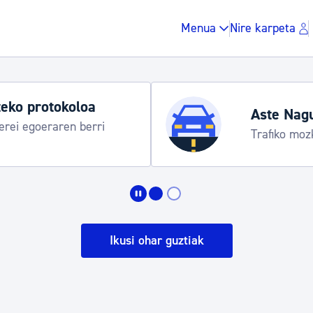
Menua
Nire karpeta
eko protokoloa
Aste Nag
rei egoeraren berri
Trafiko moz
Zergak eta isunak
Etxebizitza eta hirig
Ikusi ohar guztiak
Gune publikoa, ho