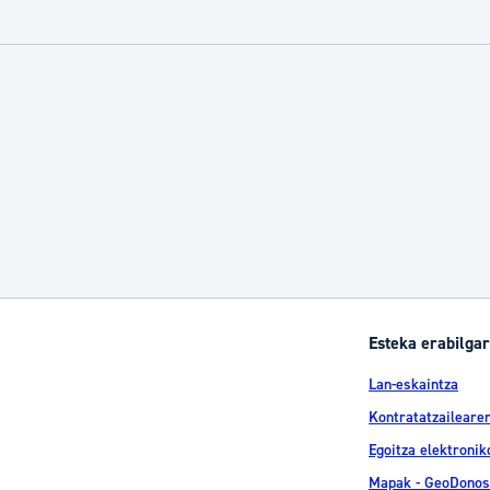
Esteka erabilgar
Lan-eskaintza
Kontratatzailearen
Egoitza elektronik
Mapak - GeoDonos