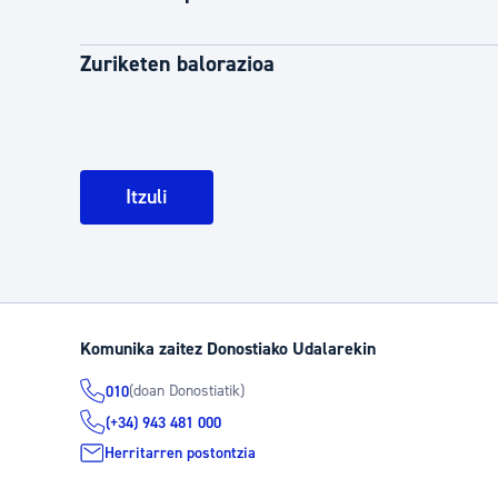
Zuriketen balorazioa
Itzuli
Komunika zaitez Donostiako Udalarekin
(doan Donostiatik)
010
(+34) 943 481 000
Herritarren postontzia