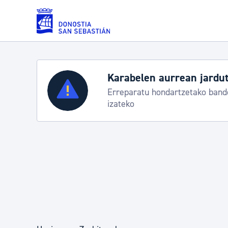
Eduki nagusira joan
Karabelen aurrean jardut
Zerbitzuak
Erreparatu hondartzetako bande
izateko
Errolda eta gai pertsonalak
Gizarte-zerbitzuak
Mugikortasuna