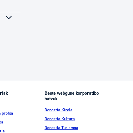
riak
Beste webgune korporatibo
batzuk
Donostia Kirola
 profila
Donostia Kultura
oa
Donostia Turismoa
tia