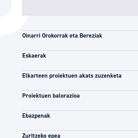
Hiria
Aktualita
Hiria orain
Albisteak
Hiria ezagutu
Abisuak
Oinarri Orokorrak eta Bereziak
Etorkizuneko hiria
Kultur ag
Eskaerak
Elkarteen proiektuen akats zuzenketa
Proiektuen balorazioa
Ebazpenak
Zuritzeko epea