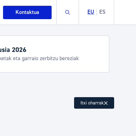
Buscar
EU
ES
Kontaktua
usia 2026
ketak eta garraio zerbitzu bereziak
intza
Itxi oharrak
ndakinak eta ingurumena