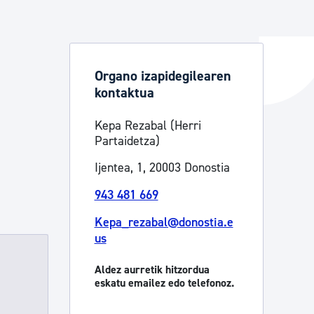
ta enplegua
Organo izapidegilearen
kontaktua
ubideak eta bizikidetza
Kepa Rezabal (Herri
Partaidetza)
Ijentea, 1, 20003 Donostia
943 481 669
Kepa_rezabal@donostia.e
us
Aldez aurretik hitzordua
eskatu emailez edo telefonoz.