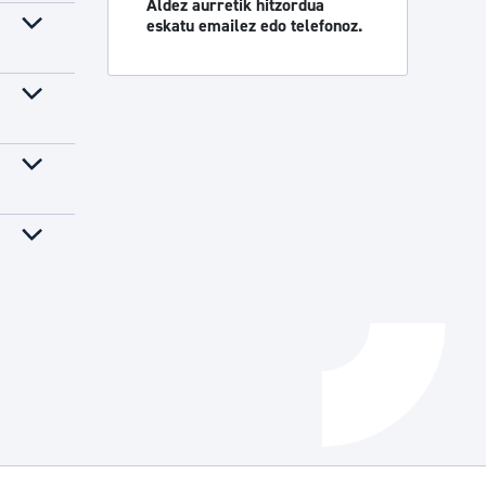
Aldez aurretik hitzordua
eskatu emailez edo telefonoz.
Izapideen katalogoa
Tramitaziorako laguntza