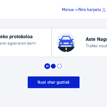
Menua
Nire karpeta
eko protokoloa
Aste Nag
rei egoeraren berri
Trafiko moz
Zergak eta isunak
Etxebizitza eta hirig
Ikusi ohar guztiak
Gune publikoa, ho