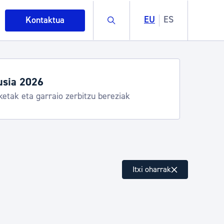
Buscar
EU
ES
Kontaktua
usia 2026
ketak eta garraio zerbitzu bereziak
intza
Itxi oharrak
ndakinak eta ingurumena