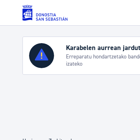
Eduki nagusira joan
Karabelen aurrean jardut
Zerbitzuak
Erreparatu hondartzetako bande
izateko
Errolda eta gai pertsonalak
Gizarte-zerbitzuak
Mugikortasuna