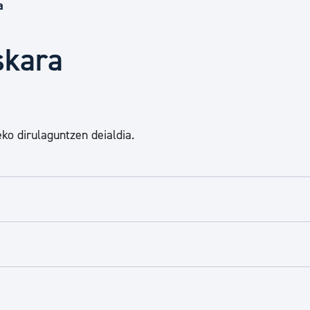
Euskara
a
skara
Garapen ekonomikoa e
Berdintasuna, Giza Esk
ko dirulaguntzen deialdia.
Kultura
Turismoa