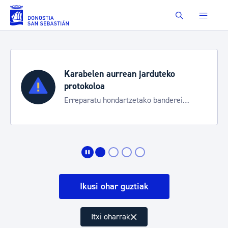
Eduki nagusira joan
Buscar
Karabelen aurrean jarduteko
protokoloa
Erreparatu hondartzetako banderei
egoeraren berri izateko
Ikusi ohar guztiak
Itxi oharrak