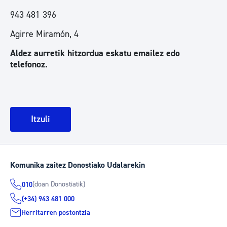
943 481 396
Agirre Miramón, 4
Aldez aurretik hitzordua eskatu emailez edo
telefonoz.
Itzuli
Komunika zaitez Donostiako Udalarekin
(doan Donostiatik)
010
(+34) 943 481 000
Herritarren postontzia