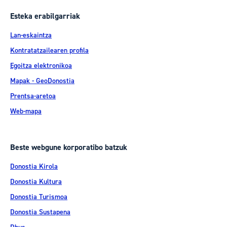
Esteka erabilgarriak
Lan-eskaintza
Kontratatzailearen profila
Egoitza elektronikoa
Mapak - GeoDonostia
Prentsa-aretoa
Web-mapa
Beste webgune korporatibo batzuk
Donostia Kirola
Donostia Kultura
Donostia Turismoa
Donostia Sustapena