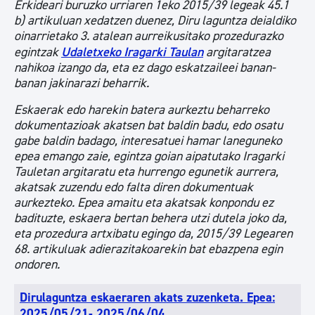
Erkideari buruzko urriaren 1eko 2015/39 legeak 45.1
b) artikuluan xedatzen duenez, Diru laguntza deialdiko
oinarrietako 3. atalean aurreikusitako prozedurazko
egintzak
Udaletxeko Iragarki Taulan
argitaratzea
nahikoa izango da, eta ez dago eskatzaileei banan-
banan jakinarazi beharrik.
Eskaerak edo harekin batera aurkeztu beharreko
dokumentazioak akatsen bat baldin badu, edo osatu
gabe baldin badago, interesatuei hamar laneguneko
epea emango zaie, egintza goian aipatutako Iragarki
Tauletan argitaratu eta hurrengo egunetik aurrera,
akatsak zuzendu edo falta diren dokumentuak
aurkezteko. Epea amaitu eta akatsak konpondu ez
badituzte, eskaera bertan behera utzi dutela joko da,
eta prozedura artxibatu egingo da, 2015/39 Legearen
68. artikuluak adierazitakoarekin bat ebazpena egin
ondoren.
Dirulaguntza eskaeraren akats zuzenketa. Epea:
2025/05/21- 2025/06/04