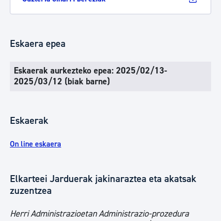
Eskaera epea
Eskaerak aurkezteko epea: 2025/02/13-
2025/03/12 (biak barne)
Eskaerak
On line eskaera
Elkarteei Jarduerak jakinaraztea eta akatsak
zuzentzea
Herri Administrazioetan Administrazio-prozedura