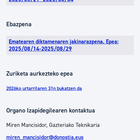
Ebazpena
Ematearen diktamenaren jakinarazpena. Epea:
2025/08/14-2025/08/29
Zuriketa aurkezteko epea
2026ko urtarrilaren 31n bukatzen da
Organo Izapidegilearen kontaktua
Miren Mancisidor, Gazteriako Teknikaria
miren_mancisidor@donostia.eus