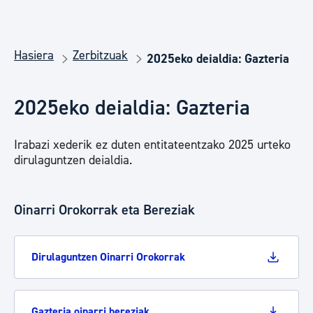
Hasiera
Zerbitzuak
2025eko deialdia: Gazteria
2025eko deialdia: Gazteria
Irabazi xederik ez duten entitateentzako 2025 urteko
dirulaguntzen deialdia.
Oinarri Orokorrak eta Bereziak
Dirulaguntzen Oinarri Orokorrak
Gazteria oinarri bereziak