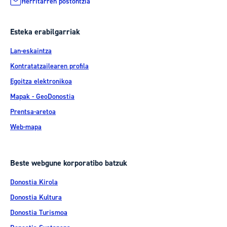
Herritarren postontzia
Esteka erabilgarriak
Lan-eskaintza
Kontratatzailearen profila
Egoitza elektronikoa
Mapak - GeoDonostia
Prentsa-aretoa
Web-mapa
Beste webgune korporatibo batzuk
Donostia Kirola
Donostia Kultura
Donostia Turismoa