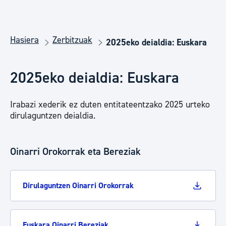
Hasiera
Zerbitzuak
2025eko deialdia: Euskara
2025eko deialdia: Euskara
Irabazi xederik ez duten entitateentzako 2025 urteko
dirulaguntzen deialdia.
Oinarri Orokorrak eta Bereziak
Dirulaguntzen Oinarri Orokorrak
Euskara Oinarri Bereziak