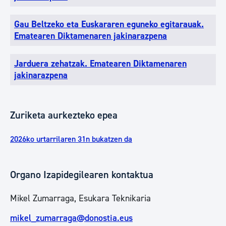
Gau Beltzeko eta Euskararen eguneko egitarauak.
Ematearen Diktamenaren jakinarazpena
Jarduera zehatzak. Ematearen Diktamenaren
jakinarazpena
Zuriketa aurkezteko epea
2026ko urtarrilaren 31n bukatzen da
Organo Izapidegilearen kontaktua
Mikel Zumarraga, Esukara Teknikaria
mikel_zumarraga@donostia.eus