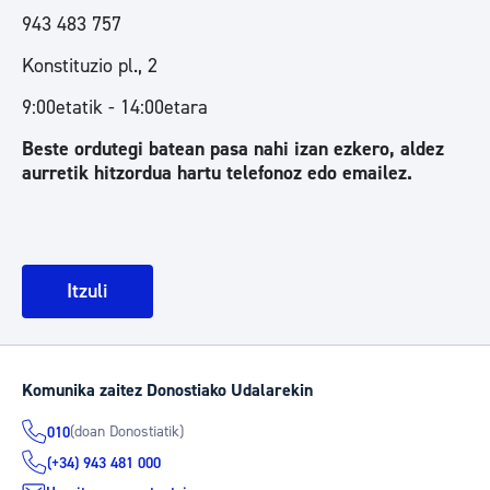
943 483 757
Konstituzio pl., 2
9:00etatik - 14:00etara
Beste ordutegi batean pasa nahi izan ezkero, aldez
aurretik hitzordua hartu telefonoz edo emailez.
Itzuli
Komunika zaitez Donostiako Udalarekin
(doan Donostiatik)
010
(+34) 943 481 000