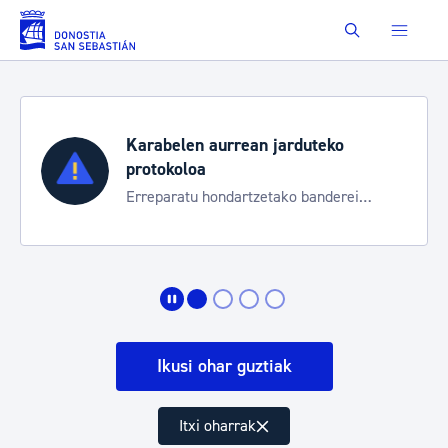
Eduki nagusira joan
Buscar
Karabelen aurrean jarduteko
protokoloa
Erreparatu hondartzetako banderei
egoeraren berri izateko
Ikusi ohar guztiak
Itxi oharrak