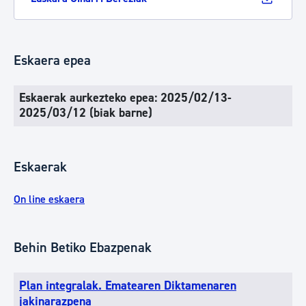
Eskaera epea
Eskaerak aurkezteko epea: 2025/02/13-
2025/03/12 (biak barne)
Eskaerak
On line eskaera
Behin Betiko Ebazpenak
Plan integralak. Ematearen Diktamenaren
jakinarazpena