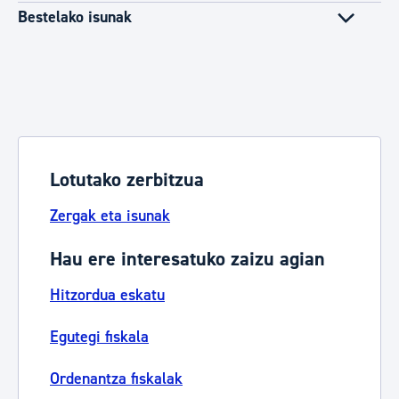
Bestelako isunak
Lotutako zerbitzua
Zergak eta isunak
Hau ere interesatuko zaizu agian
Hitzordua eskatu
Egutegi fiskala
Ordenantza fiskalak