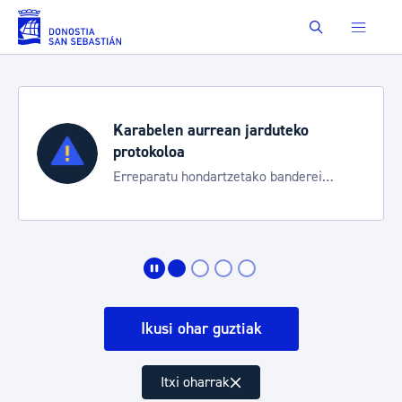
Eduki nagusira joan
Buscar
Karabelen aurrean jarduteko
protokoloa
Erreparatu hondartzetako banderei
egoeraren berri izateko
Ikusi ohar guztiak
Itxi oharrak