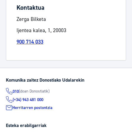
Kontaktua
Zerga Bilketa
Ijentea kalea, 1, 20003
900 714 033
Komunika zaitez Donostiako Udalarekin
(doan Donostiatik)
010
(+34) 943 481 000
Herritarren postontzia
Esteka erabilgarriak