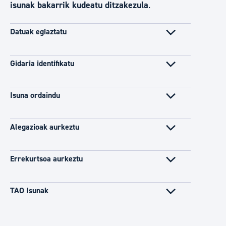
isunak bakarrik kudeatu ditzakezula
.
Datuak egiaztatu
Gidaria identifikatu
Isuna ordaindu
Alegazioak aurkeztu
Errekurtsoa aurkeztu
TAO Isunak