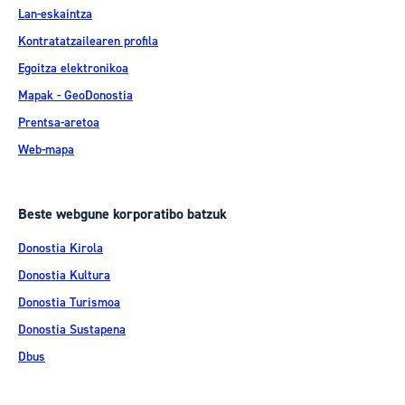
Lan-eskaintza
Kontratatzailearen profila
Egoitza elektronikoa
Mapak - GeoDonostia
Prentsa-aretoa
Web-mapa
Beste webgune korporatibo batzuk
Donostia Kirola
Donostia Kultura
Donostia Turismoa
Donostia Sustapena
Dbus