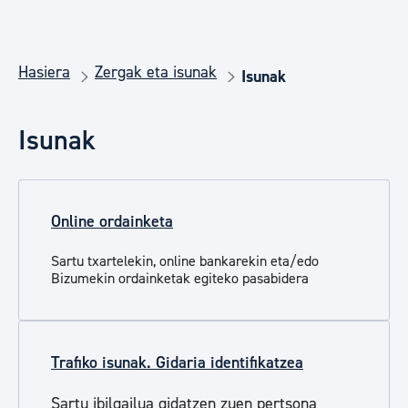
Hasiera
Zergak eta isunak
Isunak
Isunak
Online ordainketa
Sartu
txartelekin, online bankarekin eta/edo
Bizumekin ordainketak egiteko pasabidera
Trafiko isunak. Gidaria identifikatzea
Sartu ibilgailua gidatzen zuen pertsona