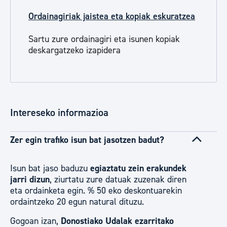
Ordainagiriak jaistea eta kopiak eskuratzea
Sartu zure ordainagiri eta isunen kopiak
deskargatzeko izapidera
Intereseko informazioa
Zer egin trafiko isun bat jasotzen badut?
Isun bat jaso baduzu
egiaztatu zein erakundek
jarri dizun
, ziurtatu zure datuak zuzenak diren
eta ordainketa egin. % 50 eko deskontuarekin
ordaintzeko 20 egun natural dituzu.
Gogoan izan,
Donostiako Udalak ezarritako