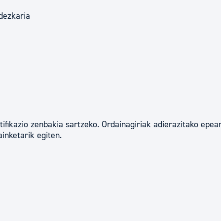
tea
Udal administrazioa
rdezkaria
Iragarki ofizialen taula
Egutegi fiskala
enda
Gardentasun ataria
tifikazio zenbakia sartzeko. Ordainagiriak adierazitako epea
inketarik egiten.