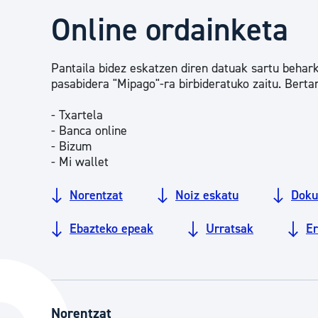
Herritarren segurtasuna eta larrialdiak
Online ordainketa
Osasun publikoa, animaliak eta kontsumoa
Pantaila bidez eskatzen diren datuak sartu behark
pasabidera "Mipago"-ra birbideratuko zaitu. Berta
Haurrak eta gazteak
- Txartela
- Banca online
- Bizum
- Mi wallet
Herritarren partaidetza eta elkartegintza
Norentzat
Noiz eskatu
Doku
Kirola
Ebazteko epeak
Urratsak
E
Norentzat