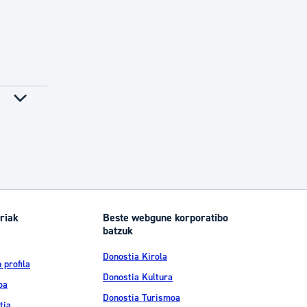
riak
Beste webgune korporatibo
batzuk
Donostia Kirola
 profila
Donostia Kultura
oa
Donostia Turismoa
tia