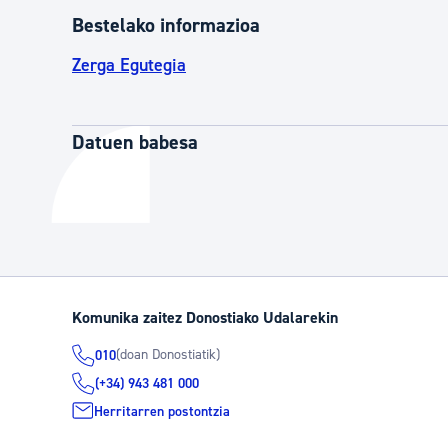
Bestelako informazioa
Zerga Egutegia
Datuen babesa
Komunika zaitez Donostiako Udalarekin
(doan Donostiatik)
010
(+34) 943 481 000
Herritarren postontzia