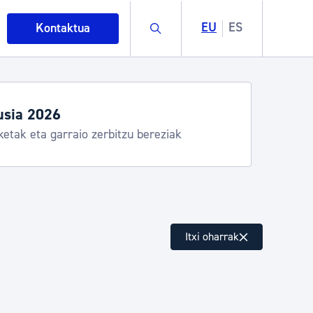
Buscar
EU
ES
Kontaktua
usia 2026
ketak eta garraio zerbitzu bereziak
intza
Itxi oharrak
ndakinak eta ingurumena