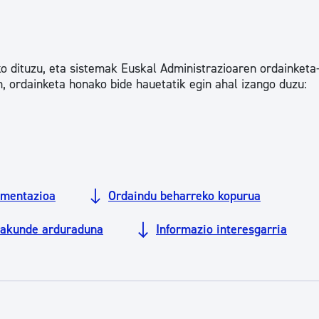
Euskara
Garapen ekonomikoa e
o dituzu, eta sistemak Euskal Administrazioaren ordainketa
n, ordainketa honako bide hauetatik egin ahal izango duzu:
Berdintasuna, Giza Esk
Kultura
mentazioa
Ordaindu beharreko kopurua
Turismoa
rakunde arduraduna
Informazio interesgarria