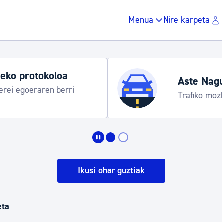
Menua
Nire karpeta
eko protokoloa
Aste Nag
rei egoeraren berri
Trafiko moz
Zergak eta isunak
Etxebizitza eta hirig
Ikusi ohar guztiak
Gune publikoa, ho
eta