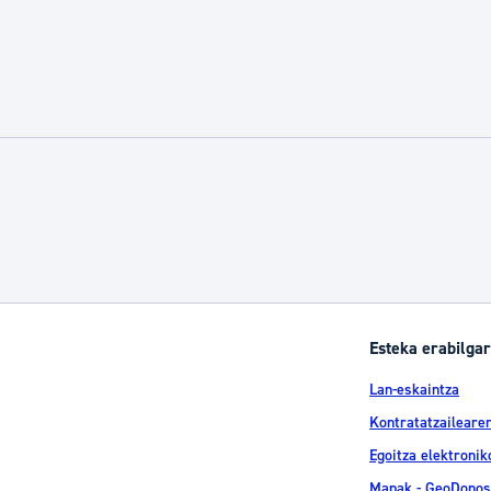
Esteka erabilgar
Lan-eskaintza
Kontratatzailearen
Egoitza elektronik
Mapak - GeoDonos