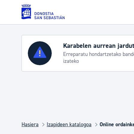
Eduki nagusira joan
Karabelen aurrean jardut
Zerbitzuak
Erreparatu hondartzetako bande
izateko
Errolda eta gai pertsonalak
Gizarte-zerbitzuak
Mugikortasuna
Hasiera
Izapideen katalogoa
Online ordaink