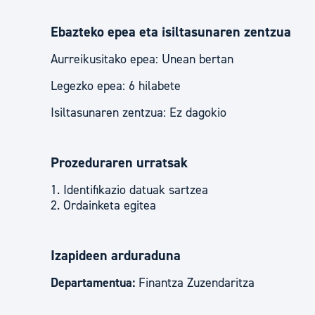
Ebazteko epea eta isiltasunaren zentzua
Aurreikusitako epea: Unean bertan
Legezko epea: 6 hilabete
Isiltasunaren zentzua: Ez dagokio
Prozeduraren urratsak
1. Identifikazio datuak sartzea
2. Ordainketa egitea
Izapideen arduraduna
Departamentua:
Finantza Zuzendaritza