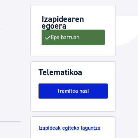
Izapidearen
egoera
ta enplegua
-
Epe barruan
ubideak eta bizikidetza
Telematikoa
Tramitea hasi
Izapideak egiteko laguntza