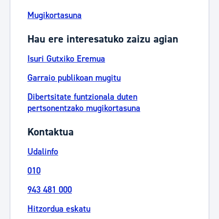
Mugikortasuna
Hau ere interesatuko zaizu agian
Isuri Gutxiko Eremua
Garraio publikoan mugitu
Dibertsitate funtzionala duten
pertsonentzako mugikortasuna
Kontaktua
Udalinfo
010
943 481 000
Hitzordua eskatu