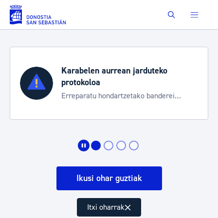
Eduki nagusira joan
Buscar
Karabelen aurrean jarduteko
protokoloa
Erreparatu hondartzetako banderei
egoeraren berri izateko
Ikusi ohar guztiak
Itxi oharrak