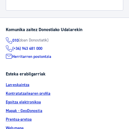
Komunika zaitez Donostiako Udalarekin
(doan Donostiatik)
010
(+34) 943 481 000
Herritarren postontzia
Esteka erabilgarriak
Lan-eskaintza
Kontratatzailearen profila
Egoitza elektronikoa
Mapak - GeoDonostia
Prentsa-aretoa
Web-mapa