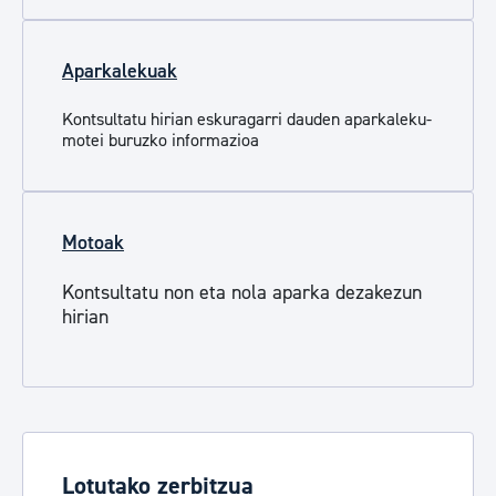
Aparkalekuak
Kontsultatu hirian eskuragarri dauden aparkaleku-
motei buruzko informazioa
Motoak
Kontsultatu non eta nola aparka dezakezun
hirian
Lotutako zerbitzua