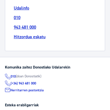
Udalinfo
010
943 481 000
Hitzordua eskatu
Komunika zaitez Donostiako Udalarekin
(doan Donostiatik)
010
(+34) 943 481 000
Herritarren postontzia
Esteka erabilgarriak