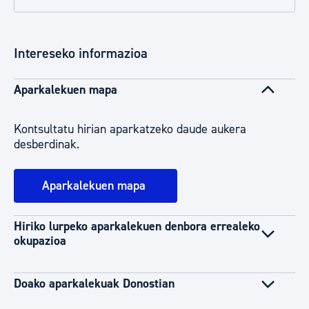
Intereseko informazioa
Aparkalekuen mapa
Kontsultatu hirian aparkatzeko daude aukera
desberdinak.
Aparkalekuen mapa
Hiriko lurpeko aparkalekuen denbora errealeko
okupazioa
Doako aparkalekuak Donostian