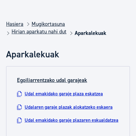
Hasiera
Mugikortasuna
Hirian aparkatu nahi dut
Aparkalekuak
Aparkalekuak
Egoiliarrentzako udal garajeak
Udal emakidako garaje plaza eskatzea
Udalaren garaje plazak alokatzeko eskaera
Udal emakidako garaje plazaren eskualdatzea