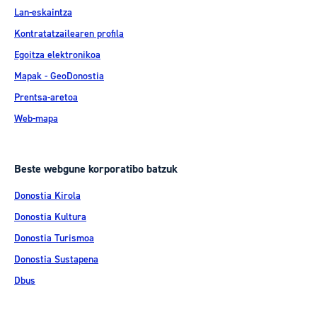
Lan-eskaintza
Kontratatzailearen profila
Egoitza elektronikoa
Mapak - GeoDonostia
Prentsa-aretoa
Web-mapa
Beste webgune korporatibo batzuk
Donostia Kirola
Donostia Kultura
Donostia Turismoa
Donostia Sustapena
Dbus