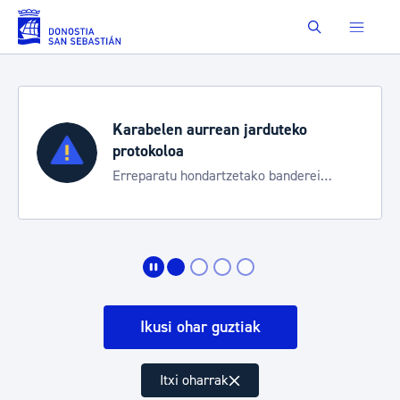
Eduki nagusira joan
Buscar
Karabelen aurrean jarduteko
protokoloa
Erreparatu hondartzetako banderei
egoeraren berri izateko
Ikusi ohar guztiak
Itxi oharrak