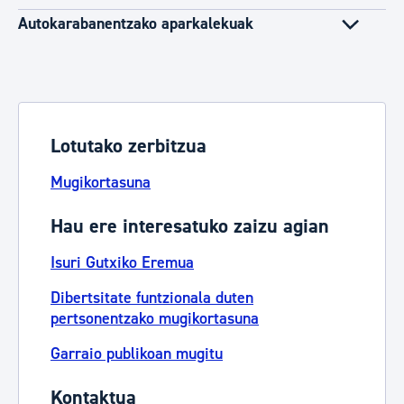
Autokarabanentzako aparkalekuak
Lotutako zerbitzua
Mugikortasuna
Hau ere interesatuko zaizu agian
Isuri Gutxiko Eremua
Dibertsitate funtzionala duten
pertsonentzako mugikortasuna
Garraio publikoan mugitu
Kontaktua