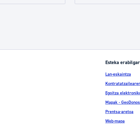
tea
Udal administrazioa
Iragarki ofizialen taula
Egutegi fiskala
enda
Gardentasun ataria
Esteka erabilgar
Lan-eskaintza
Kontratatzailearen
Egoitza elektronik
Mapak - GeoDonos
Prentsa-aretoa
Web-mapa