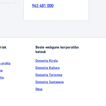
943 481 000
Izapideen katalogoa
Tramitaziorako laguntza
riak
Beste webgune korporatibo
batzuk
Donostia Kirola
 profila
Donostia Kultura
oa
Donostia Turismoa
tia
Donostia Sustapena
Dbus