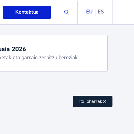
Buscar
EU
ES
Kontaktua
usia 2026
ketak eta garraio zerbitzu bereziak
intza
Itxi oharrak
ndakinak eta ingurumena