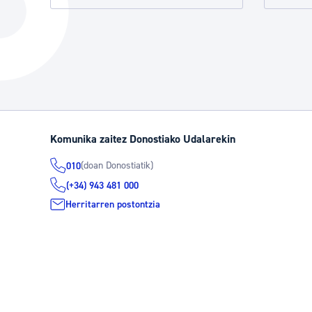
Hiria
Aktualita
Hiria orain
Albisteak
Hiria ezagutu
Abisuak
Etorkizuneko hiria
Kultur ag
Komunika zaitez Donostiako Udalarekin
(doan Donostiatik)
010
(+34) 943 481 000
Herritarren postontzia