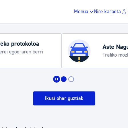
Menua
Nire karpeta
eko protokoloa
Aste Nag
rei egoeraren berri
Trafiko moz
Zergak eta isunak
Etxebizitza eta hirig
Ikusi ohar guztiak
Gune publikoa, ho