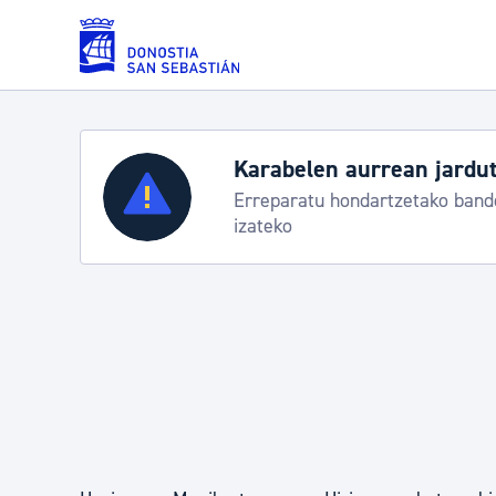
Eduki nagusira joan
Karabelen aurrean jardut
Zerbitzuak
Erreparatu hondartzetako bande
izateko
Errolda eta gai pertsonalak
Gizarte-zerbitzuak
Mugikortasuna