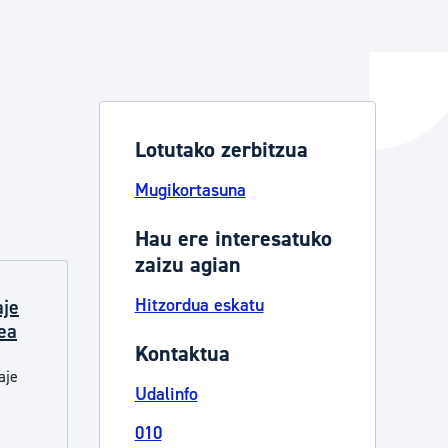
ta enplegua
Lotutako zerbitzua
ubideak eta bizikidetza
Mugikortasuna
Hau ere interesatuko
zaizu agian
Hitzordua eskatu
aje
ea
Kontaktua
aje
Udalinfo
010