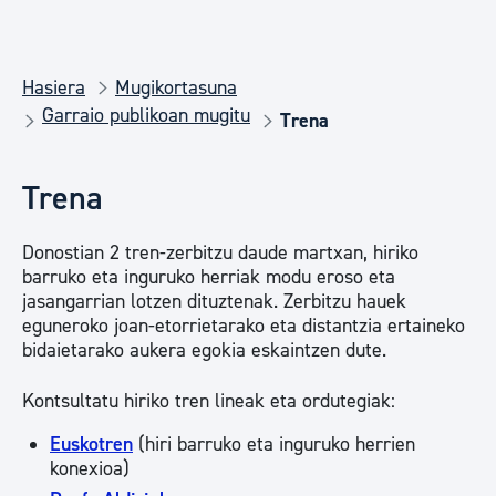
Hasiera
Mugikortasuna
Garraio publikoan mugitu
Trena
Trena
Donostian 2 tren-zerbitzu daude martxan, hiriko
barruko eta inguruko herriak modu eroso eta
jasangarrian lotzen dituztenak. Zerbitzu hauek
eguneroko joan-etorrietarako eta distantzia ertaineko
bidaietarako aukera egokia eskaintzen dute.
Kontsultatu hiriko tren lineak eta ordutegiak:
Euskotren
(hiri barruko eta inguruko herrien
konexioa)