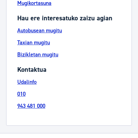
Mugikortasuna
Hau ere interesatuko zaizu agian
Autobusean mugitu
Taxian mugitu
Bizikletan mugitu
Kontaktua
Udalinfo
010
943 481 000