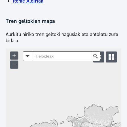
Renfe Aldiriak
Tren geltokien mapa
Aurkitu hiriko tren geltoki nagusiak eta antolatu zure
bidaia.