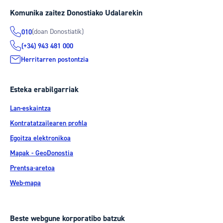
Komunika zaitez Donostiako Udalarekin
(doan Donostiatik)
010
(+34) 943 481 000
Herritarren postontzia
Esteka erabilgarriak
Lan-eskaintza
Kontratatzailearen profila
Egoitza elektronikoa
Mapak - GeoDonostia
Prentsa-aretoa
Web-mapa
Beste webgune korporatibo batzuk