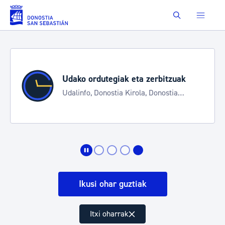
Eduki nagusira joan
Buscar
Udako ordutegiak eta zerbitzuak
Udalinfo, Donostia Kirola, Donostia
Kultura, San Telmo, Urgull, Hondalea,
Turismoa
Ikusi ohar guztiak
Itxi oharrak