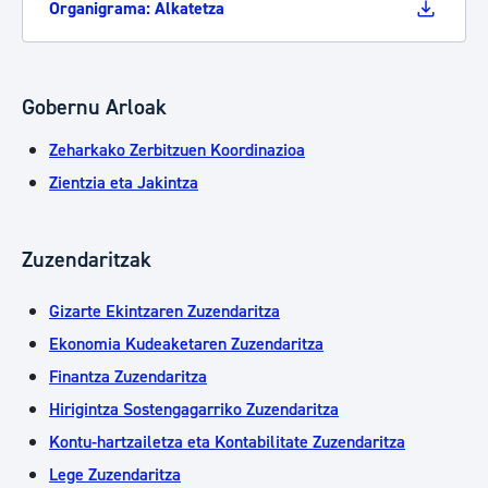
Organigrama: Alkatetza
Gobernu Arloak
Zeharkako Zerbitzuen Koordinazioa
Zientzia eta Jakintza
Zuzendaritzak
Gizarte Ekintzaren Zuzendaritza
Ekonomia Kudeaketaren Zuzendaritza
Finantza Zuzendaritza
Hirigintza Sostengagarriko Zuzendaritza
Kontu-hartzailetza eta Kontabilitate Zuzendaritza
Lege Zuzendaritza