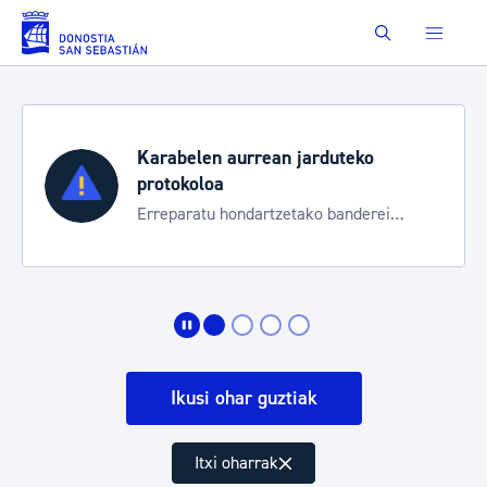
Eduki nagusira joan
Buscar
Karabelen aurrean jarduteko
protokoloa
Erreparatu hondartzetako banderei
egoeraren berri izateko
Ikusi ohar guztiak
Itxi oharrak