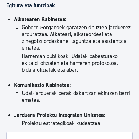
Egitura eta funtzioak
Alkatearen Kabinetea:
Gobernu-organoek garatzen dituzten jarduerez
arduratzea. Alkateari, alkateordeei eta
zinegotzi ordezkariei laguntza eta asistentzia
ematea.
Harreman publikoak, Udalak babestutako
ekitaldi ofizialen eta harreren protokoloa,
bidaia ofizialak eta abar.
Komunikazio Kabinetea:
Udal-jarduerak berak dakartzan ekintzen berri
ematea.
Jarduera Proiektu Integralen Unitatea:
Proiektu estrategikoak kudeatzea