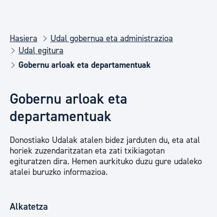
Hasiera
Udal gobernua eta administrazioa
Udal egitura
Gobernu arloak eta departamentuak
Gobernu arloak eta
departamentuak
Donostiako Udalak atalen bidez jarduten du, eta atal
horiek zuzendaritzatan eta zati txikiagotan
egituratzen dira. Hemen aurkituko duzu gure udaleko
atalei buruzko informazioa.
Alkatetza