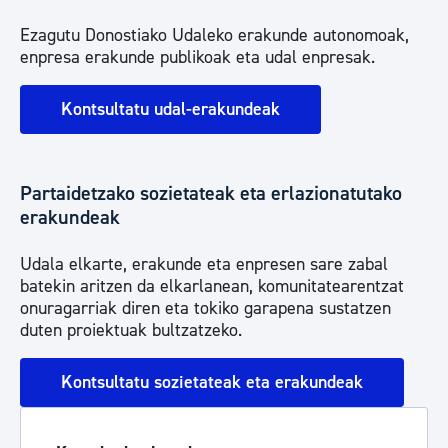
Ezagutu Donostiako Udaleko erakunde autonomoak,
enpresa erakunde publikoak eta udal enpresak.
Kontsultatu udal-erakundeak
Partaidetzako sozietateak eta erlazionatutako
erakundeak
Udala elkarte, erakunde eta enpresen sare zabal
batekin aritzen da elkarlanean, komunitatearentzat
onuragarriak diren eta tokiko garapena sustatzen
duten proiektuak bultzatzeko.
Kontsultatu sozietateak eta erakundeak