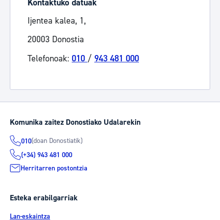
Kontaktuko datuak
Ijentea kalea, 1,
20003 Donostia
Telefonoak:
010
/
943 481 000
Komunika zaitez Donostiako Udalarekin
(doan Donostiatik)
010
(+34) 943 481 000
Herritarren postontzia
Esteka erabilgarriak
Lan-eskaintza