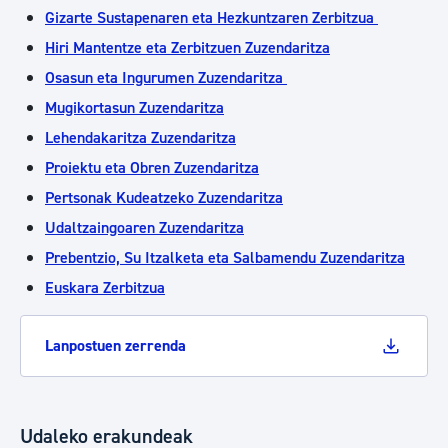
Gizarte Sustapenaren eta Hezkuntzaren Zerbitzua
Hiri Mantentze eta Zerbitzuen Zuzendaritza
Osasun eta Ingurumen Zuzendaritza
Mugikortasun Zuzendaritza
Lehendakaritza Zuzendaritza
Proiektu eta Obren Zuzendaritza
Pertsonak Kudeatzeko Zuzendaritza
Udaltzaingoaren Zuzendaritza
Prebentzio, Su Itzalketa eta Salbamendu Zuzendaritza
Euskara Zerbitzua
Lanpostuen zerrenda
Udaleko erakundeak