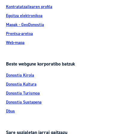
Kontratatzailearen profila
Egoitza elektronikoa
Mapak - GeoDonostia
Prentsa-aretoa
Web-mapa
Beste webgune korporatibo batzuk
Donostia Kirola
Donostia Kultura
Donostia Turismoa
Donostia Sustapena
Dbus
Sare sozialetan jarrai gaitzazu